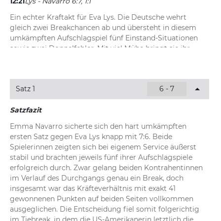
12:21
Lys - Navarro 6:7, 1:1
Ein echter Kraftakt für Eva Lys. Die Deutsche wehrt 
gleich zwei Breakchancen ab und übersteht in diesem 
umkämpften Aufschlagspiel fünf Einstand-Situationen 
sowie zwei Doppelfehler. Mit viel Mühe bringt sie ihr 
Service durch und gleicht zum 1:1 im zweiten Satz aus.
12:11
Lys - Navarro 6:7, 0:1
Satz 1
6 - 7
Emma Navarro startet souverän in den zweiten 
Durchgang und bringt ihr Aufschlagspiel mühelos durch. 
Satzfazit
Mit einem Ass und starken Aufschlagwerten lässt die US-
Emma Navarro sicherte sich den hart umkämpften 
Amerikanerin Lys beim Return kaum eine Chance. 
ersten Satz gegen Eva Lys knapp mit 7:6. Beide 
Schnelles 1:0 im zweiten Satz.
Spielerinnen zeigten sich bei eigenem Service äußerst 
stabil und brachten jeweils fünf ihrer Aufschlagspiele 
erfolgreich durch. Zwar gelang beiden Kontrahentinnen 
im Verlauf des Durchgangs genau ein Break, doch 
insgesamt war das Kräfteverhältnis mit exakt 41 
gewonnenen Punkten auf beiden Seiten vollkommen 
ausgeglichen. Die Entscheidung fiel somit folgerichtig 
im Tiebreak, in dem die US-Amerikanerin letztlich die 