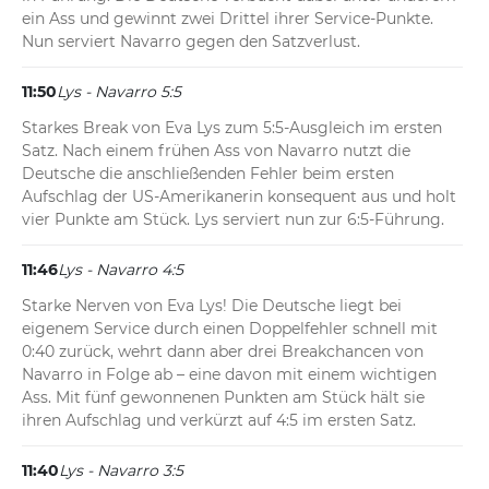
ein Ass und gewinnt zwei Drittel ihrer Service-Punkte. 
Nun serviert Navarro gegen den Satzverlust.
11:50
Lys - Navarro 5:5
Starkes Break von Eva Lys zum 5:5-Ausgleich im ersten 
Satz. Nach einem frühen Ass von Navarro nutzt die 
Deutsche die anschließenden Fehler beim ersten 
Aufschlag der US-Amerikanerin konsequent aus und holt 
vier Punkte am Stück. Lys serviert nun zur 6:5-Führung.
11:46
Lys - Navarro 4:5
Starke Nerven von Eva Lys! Die Deutsche liegt bei 
eigenem Service durch einen Doppelfehler schnell mit 
0:40 zurück, wehrt dann aber drei Breakchancen von 
Navarro in Folge ab – eine davon mit einem wichtigen 
Ass. Mit fünf gewonnenen Punkten am Stück hält sie 
ihren Aufschlag und verkürzt auf 4:5 im ersten Satz.
11:40
Lys - Navarro 3:5