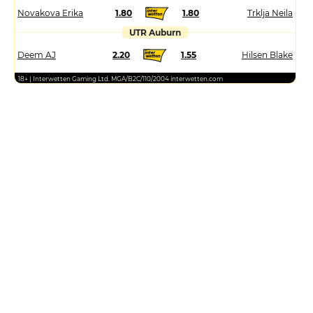
Novakova Erika
1.80
1.80
Trklja Neila
UTR Auburn
Deem AJ
2.20
1.55
Hilsen Blake
18+ | Interwetten Gaming Ltd. MGA/B2C/110/2004 interwetten.com