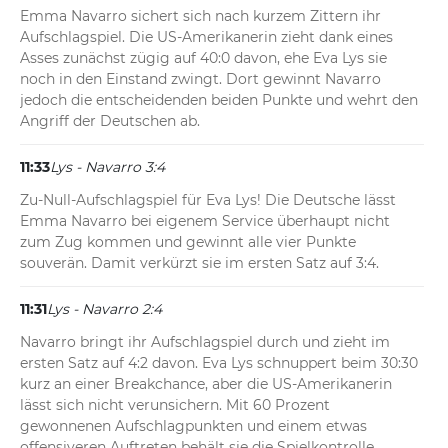
Emma Navarro sichert sich nach kurzem Zittern ihr 
Aufschlagspiel. Die US-Amerikanerin zieht dank eines 
Asses zunächst zügig auf 40:0 davon, ehe Eva Lys sie 
noch in den Einstand zwingt. Dort gewinnt Navarro 
jedoch die entscheidenden beiden Punkte und wehrt den 
Angriff der Deutschen ab.
11:33
Lys - Navarro 3:4
Zu-Null-Aufschlagspiel für Eva Lys! Die Deutsche lässt 
Emma Navarro bei eigenem Service überhaupt nicht 
zum Zug kommen und gewinnt alle vier Punkte 
souverän. Damit verkürzt sie im ersten Satz auf 3:4.
11:31
Lys - Navarro 2:4
Navarro bringt ihr Aufschlagspiel durch und zieht im 
ersten Satz auf 4:2 davon. Eva Lys schnuppert beim 30:30 
kurz an einer Breakchance, aber die US-Amerikanerin 
lässt sich nicht verunsichern. Mit 60 Prozent 
gewonnenen Aufschlagpunkten und einem etwas 
offensiveren Auftreten behält sie die Spielkontrolle.