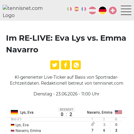
Im RE-LIVE: Eva Lys vs. Emma
Navarro
KI-generierter Live-Ticker auf Basis von Sportradar-
Echtzeitdaten. Redaktionell betreut von tennisnet.com
Dienstag - 23.06.2026 - 11:00
Uhr
BEENDET
Lys, Eva
Navarro, Emma
0
:
2
Best of 3
1
2
G
6
6
3
0
Lys, Eva
7
6
2
Navarro, Emma