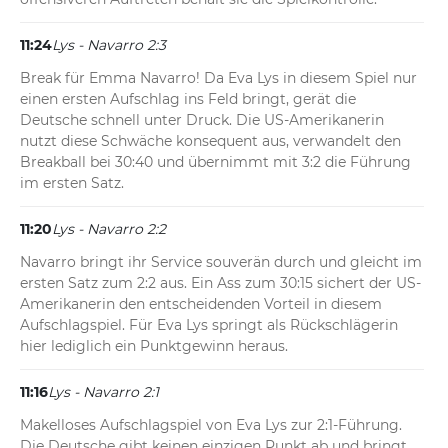
11:24
Lys - Navarro 2:3
Break für Emma Navarro! Da Eva Lys in diesem Spiel nur 
einen ersten Aufschlag ins Feld bringt, gerät die 
Deutsche schnell unter Druck. Die US-Amerikanerin 
nutzt diese Schwäche konsequent aus, verwandelt den 
Breakball bei 30:40 und übernimmt mit 3:2 die Führung 
im ersten Satz.
11:20
Lys - Navarro 2:2
Navarro bringt ihr Service souverän durch und gleicht im 
ersten Satz zum 2:2 aus. Ein Ass zum 30:15 sichert der US-
Amerikanerin den entscheidenden Vorteil in diesem 
Aufschlagspiel. Für Eva Lys springt als Rückschlägerin 
hier lediglich ein Punktgewinn heraus.
11:16
Lys - Navarro 2:1
Makelloses Aufschlagspiel von Eva Lys zur 2:1-Führung. 
Die Deutsche gibt keinen einzigen Punkt ab und bringt 