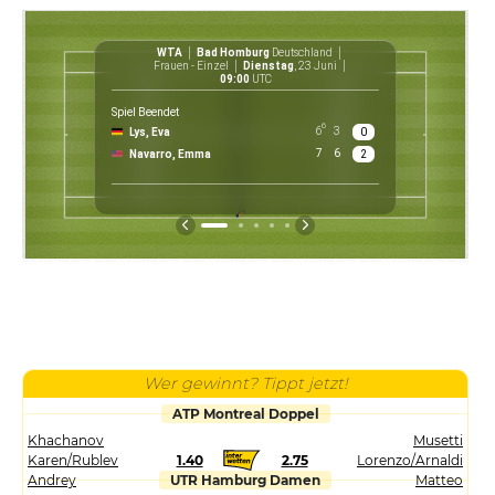
WTA
Bad Homburg
Deutschland
Frauen - Einzel
Dienstag
, 23 Juni
09:00
UTC
Spiel Beendet
6
6
3
Lys, Eva
0
€ 1 04
7
6
Navarro, Emma
2
Preis
Wer gewinnt? Tippt jetzt!
ATP Montreal Doppel
Khachanov
Musetti
Karen/Rublev
1.40
2.75
Lorenzo/Arnaldi
Andrey
UTR Hamburg Damen
Matteo