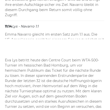
ihre ersten Aufschläge sicher ins Ziel. Navarro bleibt in 
diesem Durchgang beim Return somit völlig ohne 
Zugriff.
11:14
Lys - Navarro 1:1
Emma Navarro gleicht im ersten Satz zum 1:1 aus. Die 
US-Amerikanerin gerät bei eigenem Service zunächst mit 
15:30 in Rückstand, sichert sich aber mit drei Punkten in 
Folge das Spiel. Dabei kann sie sich auf ihren Aufschlag 
verlassen und schlägt insgesamt zwei Asse.
Eva Lys betritt heute den Centre Court beim WTA-500-
Turnier im hessischen Bad Homburg, um vor 
11:12
Lys - Navarro 1:0
heimischem Publikum das Ticket für die nächste Runde 
Eva Lys sichert sich das Auftaktspiel. Nach einem 15:30-
zu lösen. In dieser spannenden Erstrundenpartie der 
Rückstand und einem Fehler beim ersten Aufschlag 
Runde der letzten 32 ist die deutsche Hoffnungsträgerin 
stabilisiert sich die Deutsche rechtzeitig und bringt ihr 
hoch motiviert, ihren Heimvorteil auf dem Weg in die 
Service zum 1:0 durch.
nächste Turnierphase optimal zu nutzen. Mit dem klaren 
Ziel vor Augen, sich auf dem gewohnten Boden 
durchzusetzen und ein starkes Ausrufezeichen in diesem 
Turnier zu setzen, wird sie von Beginn an versuchen, das 