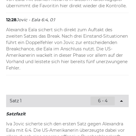
übernimmt die Favoritin hier direkt wieder die Kontrolle.
12:28
Jovic - Eala 6:4, 0:1
Alexandra Eala sichert sich direkt zum Auftakt des 
zweiten Satzes das Break. Nach drei Einstand-Situationen 
führt ein Doppelfehler von Jovic zur entscheidenden 
Breakchance, die Eala im Anschluss nutzt. Die US-
Amerikanerin wackelt in dieser Phase vor allem auf der 
Vorhand und leistete sich hier bereits fünf unerzwungene 
Fehler.
Satz 1
6 - 4
Satzfazit
Iva Jovic sicherte sich den ersten Satz gegen Alexandra 
Eala mit 6:4. Die US-Amerikanerin überzeugte dabei vor 