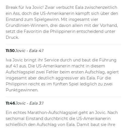
Break für Iva Jovic! Zwar verbucht Eala zwischenzeitlich 
ein Ass, doch die US-Amerikanerin kämpft sich über den 
Einstand zum Spielgewinn. Mit insgesamt vier 
Grundlinien-Winnern, drei davon allein mit der Vorhand, 
setzt die Favoritin die Philippinerin entscheidend unter 
Druck.
11:50
Jovic - Eala 4:1
Iva Jovic bringt ihr Service durch und baut die Führung 
auf 4:1 aus. Die US-Amerikanerin macht in diesem 
Aufschlagspiel zwei Fehler beim ersten Aufschlag, agiert 
insgesamt aber deutlich aggressiver als Eala. Für die 
Philippinin reicht es im fünften Spiel lediglich zu zwei 
Punktgewinnen.
11:46
Jovic - Eala 3:1
Ein echtes Marathon-Aufschlagspiel geht an Jovic. Nach 
sechsmal Einstand durchbricht die US-Amerikanerin 
schließlich den Aufschlag von Eala. Damit baut sie ihre 