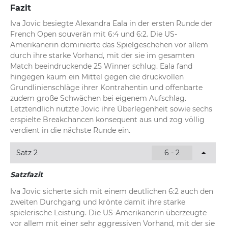
Fazit
Iva Jovic besiegte Alexandra Eala in der ersten Runde der 
French Open souverän mit 6:4 und 6:2. Die US-
Amerikanerin dominierte das Spielgeschehen vor allem 
durch ihre starke Vorhand, mit der sie im gesamten 
Match beeindruckende 25 Winner schlug. Eala fand 
hingegen kaum ein Mittel gegen die druckvollen 
Grundlinienschläge ihrer Kontrahentin und offenbarte 
zudem große Schwächen bei eigenem Aufschlag. 
Letztendlich nutzte Jovic ihre Überlegenheit sowie sechs 
erspielte Breakchancen konsequent aus und zog völlig 
verdient in die nächste Runde ein.
Satz 2
6 - 2
Satzfazit
Iva Jovic sicherte sich mit einem deutlichen 6:2 auch den 
zweiten Durchgang und krönte damit ihre starke 
spielerische Leistung. Die US-Amerikanerin überzeugte 
vor allem mit einer sehr aggressiven Vorhand, mit der sie 