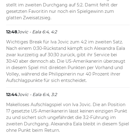
stellt im zweiten Durchgang auf 5:2. Damit fehlt der 
gesetzten Favoritin nur noch ein Spielgewinn zum 
glatten Zweisatzsieg.
12:48
Jovic - Eala 6:4, 4:2
Wichtiges Break für Iva Jovic zum 4:2 im zweiten Satz. 
Nach einem 0:30-Rückstand kämpft sich Alexandra Eala 
zwar kurzzeitig auf 30:30 zurück, gibt ihr Service bei 
30:40 aber dennoch ab. Die US-Amerikanerin überzeugt 
in diesem Spiel mit direkten Punkten per Vorhand und 
Volley, während die Philippinerin nur 40 Prozent ihrer 
Aufschlagpunkte für sich entscheidet.
12:44
Jovic - Eala 6:4, 3:2
Makelloses Aufschlagspiel von Iva Jovic. Die an Position 
17 gesetzte US-Amerikanerin lässt keinen einzigen Punkt 
zu und sichert sich ungefährdet die 3:2-Führung im 
zweiten Durchgang. Alexandra Eala bleibt in diesem Spiel 
ohne Punkt beim Return.