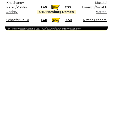
Khachanov
Musetti
Karen/Rublev
1.40
2.75
Lorenzo/Arnaldi
Andrey
UTR Hamburg Damen
Matteo
Schaefer Paula
1.40
2.50
Nizetic Leandra
18+ | Interwetten Gaming Ltd. MGA/B2C/110/2004 interwetten.com