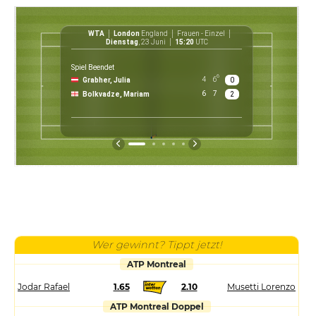
WTA
London
England
Frauen - Einzel
WT
Dienstag
, 23 Juni
15:20
UTC
Spiel Beendet
6
4
6
Grabher, Julia
0
6
7
Bolkvadze, Mariam
2
Wer gewinnt? Tippt jetzt!
ATP Montreal
Jodar Rafael
1.65
2.10
Musetti Lorenzo
ATP Montreal Doppel