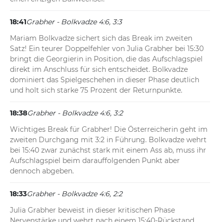
18:41
Grabher - Bolkvadze 4:6, 3:3
Mariam Bolkvadze sichert sich das Break im zweiten 
Satz! Ein teurer Doppelfehler von Julia Grabher bei 15:30 
bringt die Georgierin in Position, die das Aufschlagspiel 
direkt im Anschluss für sich entscheidet. Bolkvadze 
dominiert das Spielgeschehen in dieser Phase deutlich 
und holt sich starke 75 Prozent der Returnpunkte.
18:38
Grabher - Bolkvadze 4:6, 3:2
Wichtiges Break für Grabher! Die Österreicherin geht im 
zweiten Durchgang mit 3:2 in Führung. Bolkvadze wehrt 
bei 15:40 zwar zunächst stark mit einem Ass ab, muss ihr 
Aufschlagspiel beim darauffolgenden Punkt aber 
dennoch abgeben.
18:33
Grabher - Bolkvadze 4:6, 2:2
Julia Grabher beweist in dieser kritischen Phase 
Nervenstärke und wehrt nach einem 15:40-Rückstand 