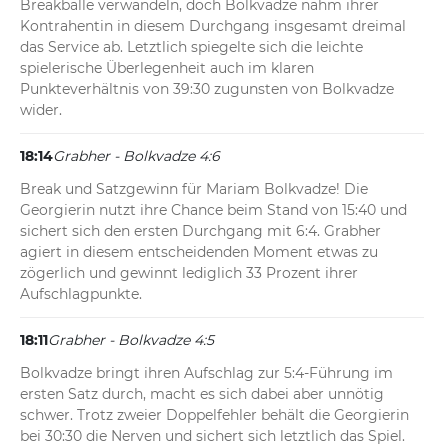
Breakbälle verwandeln, doch Bolkvadze nahm ihrer 
Kontrahentin in diesem Durchgang insgesamt dreimal 
das Service ab. Letztlich spiegelte sich die leichte 
spielerische Überlegenheit auch im klaren 
Punkteverhältnis von 39:30 zugunsten von Bolkvadze 
wider.
18:14
Grabher - Bolkvadze 4:6
Break und Satzgewinn für Mariam Bolkvadze! Die 
Georgierin nutzt ihre Chance beim Stand von 15:40 und 
sichert sich den ersten Durchgang mit 6:4. Grabher 
agiert in diesem entscheidenden Moment etwas zu 
zögerlich und gewinnt lediglich 33 Prozent ihrer 
Aufschlagpunkte.
18:11
Grabher - Bolkvadze 4:5
Bolkvadze bringt ihren Aufschlag zur 5:4-Führung im 
ersten Satz durch, macht es sich dabei aber unnötig 
schwer. Trotz zweier Doppelfehler behält die Georgierin 
bei 30:30 die Nerven und sichert sich letztlich das Spiel. 