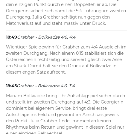
den einzigen Punkt durch einen Doppelfehler ab. Die 
Georgierin sichert sich damit die 5:4-Führung im zweiten 
Durchgang. Julia Grabher schlägt nun gegen den 
Matchverlust auf und steht massiv unter Druck.
18:49
Grabher - Bolkvadze 4:6, 4:4
Wichtiger Spielgewinn für Grabher zum 4:4-Ausgleich im 
zweiten Durchgang. Nach einem 0:15 stabilisiert sich die 
Österreicherin rechtzeitig und serviert gleich zwei Asse 
am Stück. Damit hält sie den Druck auf Bolkvadze in 
diesem engen Satz aufrecht.
18:45
Grabher - Bolkvadze 4:6, 3:4
Mariam Bolkvadze bringt ihr Aufschlagspiel sicher durch 
und stellt im zweiten Durchgang auf 4:3. Die Georgierin 
dominiert bei eigenem Service, bringt drei erste 
Aufschläge ins Feld und gewinnt im Anschluss jeweils 
den Punkt. Julia Grabher findet momentan keinen 
Rhythmus beim Return und gewinnt in diesem Spiel nur 
einen einzigen Ballwechsel.