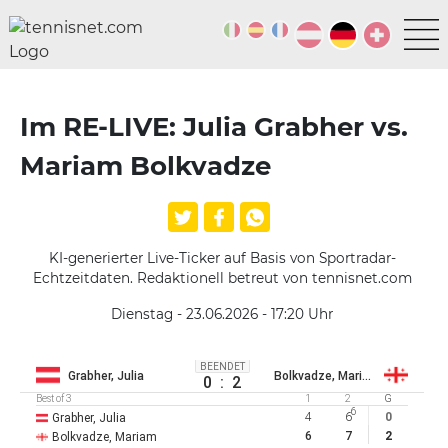
Im RE-LIVE: Julia Grabher vs.
Mariam Bolkvadze
KI-generierter Live-Ticker auf Basis von Sportradar-
Echtzeitdaten. Redaktionell betreut von tennisnet.com
Dienstag - 23.06.2026 - 17:20
Uhr
BEENDET
Grabher, Julia
Bolkvadze, Mariam
0
:
2
Best of 3
1
2
G
6
4
6
0
Grabher, Julia
6
7
2
Bolkvadze, Mariam