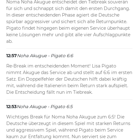
Noma Noha Akugue entscheidet den Tiebreak souverän 
für sich und schnappt sich damit den ersten Durchgang. 
In dieser entscheidenden Phase agiert die Deutsche 
spürbar aggressiver und sichert sich alle Returnpunkte. 
Pigato findet hingegen beim eigenen Service überhaupt 
keine Lösungen mehr und gibt alle vier Aufschlagpunkte 
ab.
12:57
Noha Akugue - Pigato 6:6
Re-Break im entscheidenden Moment! Lisa Pigato 
nimmt Akugue das Service ab und stellt auf 6:6 im ersten 
Satz. Ein Doppelfehler der Deutschen hilft dabei kräftig 
mit, während die Italienerin beim Return stark aufspielt. 
Die Entscheidung fällt nun im Tiebreak.
12:53
Noha Akugue - Pigato 6:5
Wichtiges Break für Noma Noha Akugue zum 6:5! Die 
Deutsche überzeugt in diesem Spiel mit starken Returns 
und aggressivem Spiel, während Pigato beim Service 
kaum zur Entfaltung kommt. Nun serviert sie zum 