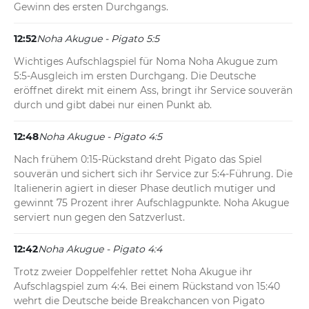
Gewinn des ersten Durchgangs.
12:52
Noha Akugue - Pigato 5:5
Wichtiges Aufschlagspiel für Noma Noha Akugue zum 
5:5-Ausgleich im ersten Durchgang. Die Deutsche 
eröffnet direkt mit einem Ass, bringt ihr Service souverän 
durch und gibt dabei nur einen Punkt ab.
12:48
Noha Akugue - Pigato 4:5
Nach frühem 0:15-Rückstand dreht Pigato das Spiel 
souverän und sichert sich ihr Service zur 5:4-Führung. Die 
Italienerin agiert in dieser Phase deutlich mutiger und 
gewinnt 75 Prozent ihrer Aufschlagpunkte. Noha Akugue 
serviert nun gegen den Satzverlust.
12:42
Noha Akugue - Pigato 4:4
Trotz zweier Doppelfehler rettet Noha Akugue ihr 
Aufschlagspiel zum 4:4. Bei einem Rückstand von 15:40 
wehrt die Deutsche beide Breakchancen von Pigato 