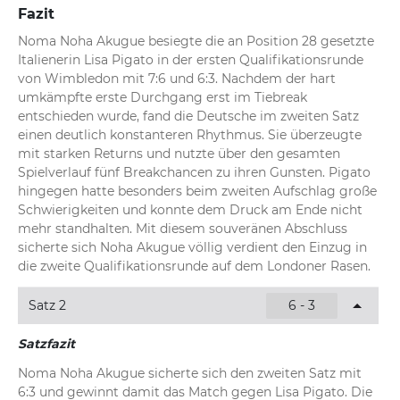
Fazit
Noma Noha Akugue besiegte die an Position 28 gesetzte 
Italienerin Lisa Pigato in der ersten Qualifikationsrunde 
von Wimbledon mit 7:6 und 6:3. Nachdem der hart 
umkämpfte erste Durchgang erst im Tiebreak 
entschieden wurde, fand die Deutsche im zweiten Satz 
einen deutlich konstanteren Rhythmus. Sie überzeugte 
mit starken Returns und nutzte über den gesamten 
Spielverlauf fünf Breakchancen zu ihren Gunsten. Pigato 
hingegen hatte besonders beim zweiten Aufschlag große 
Schwierigkeiten und konnte dem Druck am Ende nicht 
mehr standhalten. Mit diesem souveränen Abschluss 
sicherte sich Noha Akugue völlig verdient den Einzug in 
die zweite Qualifikationsrunde auf dem Londoner Rasen.
Satz 2
6 - 3
Satzfazit
Noma Noha Akugue sicherte sich den zweiten Satz mit 
6:3 und gewinnt damit das Match gegen Lisa Pigato. Die 