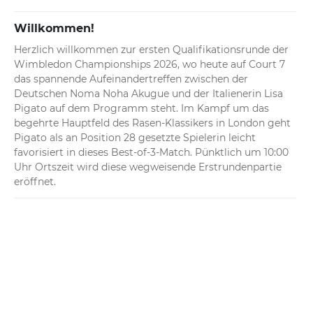
Willkommen!
Herzlich willkommen zur ersten Qualifikationsrunde der 
Wimbledon Championships 2026, wo heute auf Court 7 
das spannende Aufeinandertreffen zwischen der 
Deutschen Noma Noha Akugue und der Italienerin Lisa 
Pigato auf dem Programm steht. Im Kampf um das 
begehrte Hauptfeld des Rasen-Klassikers in London geht 
Pigato als an Position 28 gesetzte Spielerin leicht 
favorisiert in dieses Best-of-3-Match. Pünktlich um 10:00 
Uhr Ortszeit wird diese wegweisende Erstrundenpartie 
eröffnet.