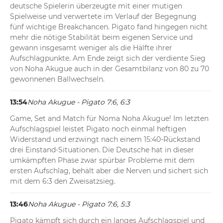
deutsche Spielerin überzeugte mit einer mutigen 
Spielweise und verwertete im Verlauf der Begegnung 
fünf wichtige Breakchancen. Pigato fand hingegen nicht 
mehr die nötige Stabilität beim eigenen Service und 
gewann insgesamt weniger als die Hälfte ihrer 
Aufschlagpunkte. Am Ende zeigt sich der verdiente Sieg 
von Noha Akugue auch in der Gesamtbilanz von 80 zu 70 
gewonnenen Ballwechseln.
13:54
Noha Akugue - Pigato 7:6, 6:3
Game, Set and Match für Noma Noha Akugue! Im letzten 
Aufschlagspiel leistet Pigato noch einmal heftigen 
Widerstand und erzwingt nach einem 15:40-Rückstand 
drei Einstand-Situationen. Die Deutsche hat in dieser 
umkämpften Phase zwar spürbar Probleme mit dem 
ersten Aufschlag, behält aber die Nerven und sichert sich 
mit dem 6:3 den Zweisatzsieg.
13:46
Noha Akugue - Pigato 7:6, 5:3
Pigato kämpft sich durch ein langes Aufschlagspiel und 