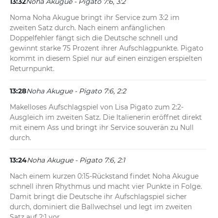
13:32
Noha Akugue - Pigato 7:6, 3:2
Noma Noha Akugue bringt ihr Service zum 3:2 im 
zweiten Satz durch. Nach einem anfänglichen 
Doppelfehler fängt sich die Deutsche schnell und 
gewinnt starke 75 Prozent ihrer Aufschlagpunkte. Pigato 
kommt in diesem Spiel nur auf einen einzigen erspielten 
Returnpunkt.
13:28
Noha Akugue - Pigato 7:6, 2:2
Makelloses Aufschlagspiel von Lisa Pigato zum 2:2-
Ausgleich im zweiten Satz. Die Italienerin eröffnet direkt 
mit einem Ass und bringt ihr Service souverän zu Null 
durch.
13:24
Noha Akugue - Pigato 7:6, 2:1
Nach einem kurzen 0:15-Rückstand findet Noha Akugue 
schnell ihren Rhythmus und macht vier Punkte in Folge. 
Damit bringt die Deutsche ihr Aufschlagspiel sicher 
durch, dominiert die Ballwechsel und legt im zweiten 
Satz auf 2:1 vor.