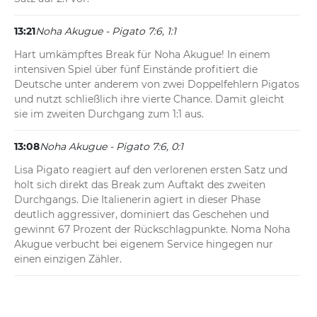
13:21
Noha Akugue - Pigato 7:6, 1:1
Hart umkämpftes Break für Noha Akugue! In einem 
intensiven Spiel über fünf Einstände profitiert die 
Deutsche unter anderem von zwei Doppelfehlern Pigatos 
und nutzt schließlich ihre vierte Chance. Damit gleicht 
sie im zweiten Durchgang zum 1:1 aus.
13:08
Noha Akugue - Pigato 7:6, 0:1
Lisa Pigato reagiert auf den verlorenen ersten Satz und 
holt sich direkt das Break zum Auftakt des zweiten 
Durchgangs. Die Italienerin agiert in dieser Phase 
deutlich aggressiver, dominiert das Geschehen und 
gewinnt 67 Prozent der Rückschlagpunkte. Noma Noha 
Akugue verbucht bei eigenem Service hingegen nur 
einen einzigen Zähler.