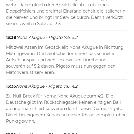
wehrt dabei gleich drei Breakbälle ab. Trotz eines 
Doppelfehlers und dreimal Einstand behält die Italienerin 
die Nerven und bringt ihr Service durch. Damit verkürzt 
sie im zweiten Satz auf 3:5.
13:38
Noha Akugue - Pigato 7:6, 5:2
Mit zwei Assen im Gepäck eilt Noha Akugue in Richtung 
Matchgewinn. Die Deutsche dominiert das schnelle 
Aufschlagspiel und zieht im zweiten Durchgang 
souverän auf 5:2 davon. Pigato muss nun gegen den 
Matchverlust servieren.
13:35
Noha Akugue - Pigato 7:6, 4:2
Zu-Null-Break für Noma Noha Akugue zum 4:2! Die 
Deutsche gibt im Rückschlagspiel keinen einzigen Ball 
ab und marschiert souverän durch dieses Game. Pigato 
bleibt bei eigenem Service in dieser Phase komplett ohne 
Punktgewinn.