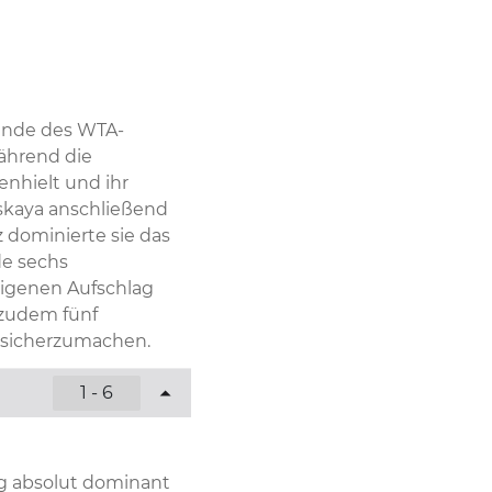
Runde des WTA-
ährend die 
hielt und ihr 
skaya anschließend 
 dominierte sie das 
e sechs 
igenen Aufschlag 
 zudem fünf 
 sicherzumachen.
1 - 6
g absolut dominant 