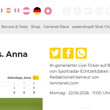
Service & Tests
Shop
Generali Race
waterdrop® Shot Ch
s. Anna
KI-generierter Live-Ticker auf B
von Sportradar-Echtzeitdaten.
Redaktionell betreut von
Kalinskaya, Anna
tennisnet.com
1
2
G
4
1
0
Montag - 22.06.2026 - 11:00
Uhr
6
6
2