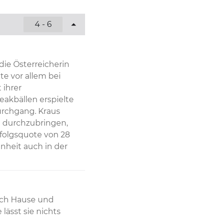
4 - 6
ie Österreicherin 
te vor allem bei 
ihrer 
akbällen erspielte 
rchgang. Kraus 
 durchzubringen, 
folgsquote von 28 
nheit auch in der 
ach Hause und 
ässt sie nichts 