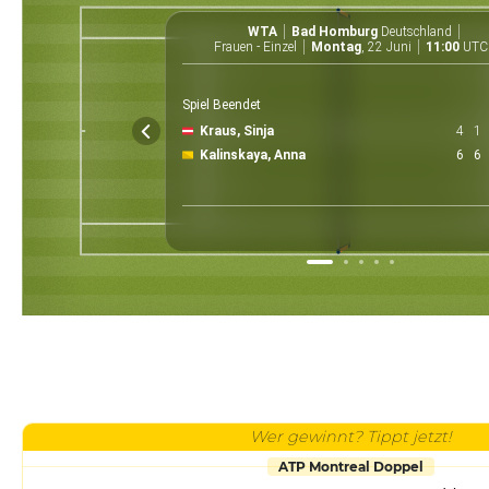
WTA
Bad Homburg
Deutschland
Frauen - Einzel
Montag
, 22 Juni
11:00
UTC
Spiel Beendet
Kraus, Sinja
4
1
Kalinskaya, Anna
6
6
Wer gewinnt? Tippt jetzt!
ATP Montreal Doppel