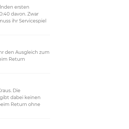
lnden ersten 
0:40 davon. Zwar 
ss ihr Servicespiel 
ihr den Ausgleich zum 
eim Return 
aus. Die 
gibt dabei keinen 
 beim Return ohne 