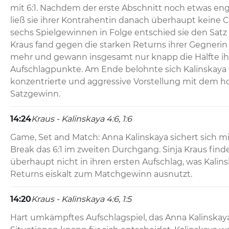
mit 6:1. Nachdem der erste Abschnitt noch etwas en
ließ sie ihrer Kontrahentin danach überhaupt keine C
sechs Spielgewinnen in Folge entschied sie den Satz de
Kraus fand gegen die starken Returns ihrer Gegnerin k
mehr und gewann insgesamt nur knapp die Hälfte ihr
Aufschlagpunkte. Am Ende belohnte sich Kalinskaya 
konzentrierte und aggressive Vorstellung mit dem h
Satzgewinn.
14:24
Kraus - Kalinskaya 4:6, 1:6
Game, Set and Match: Anna Kalinskaya sichert sich mi
Break das 6:1 im zweiten Durchgang. Sinja Kraus findet
überhaupt nicht in ihren ersten Aufschlag, was Kalins
Returns eiskalt zum Matchgewinn ausnutzt.
14:20
Kraus - Kalinskaya 4:6, 1:5
Hart umkämpftes Aufschlagspiel, das Anna Kalinskaya