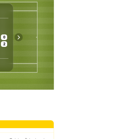
WTA
Bad Homburg
Deutschland
Frauen - Einzel
1/16
0
€ 1 049 083
Gras
Gut
2
Preisgeld
Belag
Wetter