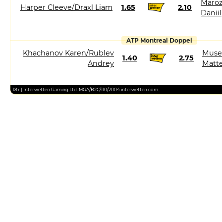
Maroz
Harper Cleeve/Draxl Liam
1.65
2.10
Daniil
ATP Montreal Doppel
Khachanov Karen/Rublev
Muset
1.40
2.75
Andrey
Matt
18+ | Interwetten Gaming Ltd. MGA/B2C/110/2004 interwetten.com