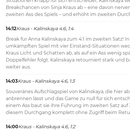
Situationen knapp für sich entscheidet. Kalinskaya we
Breakchancen von Sinja Kraus ab – eine davon nerven
zweiten Ass des Spiels – und erhöht im zweiten Durch
14:12
Kraus - Kalinskaya 4:6, 1:4
Break für Anna Kalinskaya zum 4:1 im zweiten Satz! In
umkämpften Spiel mit vier Einstand-Situationen wechs
Kraus Licht und Schatten ab, als auf ein Ass wenig spä
Doppelfehler folgt. Kalinskaya retourniert stark und b
weiter aus.
14:03
Kraus - Kalinskaya 4:6, 1:3
Souveränes Aufschlagspiel von Kalinskaya, die hier abs
anbrennen lässt und das Game zu null für sich entsch
einem Ass baut sie ihre Führung im zweiten Satz auf 3:1
diesem Durchgang komplett ohne Zugriff beim Retu
14:00
Kraus - Kalinskaya 4:6, 1:2