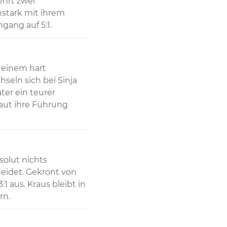
hrt zwei 
stark mit ihrem 
gang auf 5:1.
 einem hart 
eln sich bei Sinja 
ter ein teurer 
aut ihre Führung 
olut nichts 
eidet. Gekrönt von 
 aus. Kraus bleibt in 
rn.