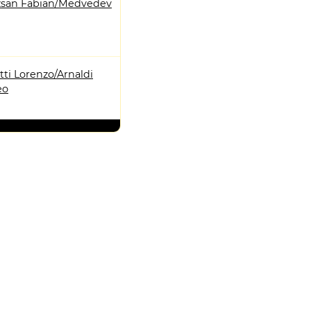
san Fabian/Medvedev
ti Lorenzo/Arnaldi
eo