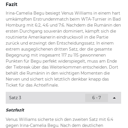
Fazit
Irina-Camelia Begu besiegt Venus Williams in einem hart 
umkämpften Erstrundenmatch beim WTA-Turnier in Bad 
Homburg mit 6:2, 4:6 und 7:6. Nachdem die Rumänin den 
ersten Durchgang souverän dominiert, kämpft sich die 
routinierte Amerikanerin eindrucksvoll in die Partie 
zurück und erzwingt den Entscheidungssatz. In einem 
extrem ausgeglichenen dritten Satz, der die gesamte 
Begegnung mit insgesamt 117 zu 115 gewonnenen 
Punkten für Begu perfekt widerspiegelt, muss am Ende 
der Tiebreak über das Weiterkommen entscheiden. Dort 
behält die Rumänin in den wichtigen Momenten die 
Nerven und sichert sich letztlich denkbar knapp das 
Ticket für das Achtelfinale.
Satz 3
6 - 7
Satzfazit
Venus Williams sicherte sich den zweiten Satz mit 6:4 
gegen Irina-Camelia Begu. Nach dem deutlichen 