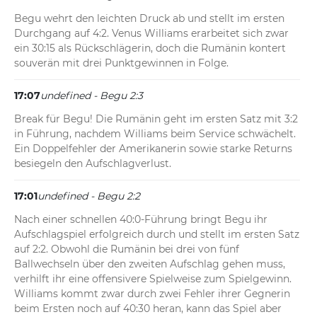
Begu wehrt den leichten Druck ab und stellt im ersten 
Durchgang auf 4:2. Venus Williams erarbeitet sich zwar 
ein 30:15 als Rückschlägerin, doch die Rumänin kontert 
souverän mit drei Punktgewinnen in Folge.
17:07
undefined - Begu 2:3
Break für Begu! Die Rumänin geht im ersten Satz mit 3:2 
in Führung, nachdem Williams beim Service schwächelt. 
Ein Doppelfehler der Amerikanerin sowie starke Returns 
besiegeln den Aufschlagverlust.
17:01
undefined - Begu 2:2
Nach einer schnellen 40:0-Führung bringt Begu ihr 
Aufschlagspiel erfolgreich durch und stellt im ersten Satz 
auf 2:2. Obwohl die Rumänin bei drei von fünf 
Ballwechseln über den zweiten Aufschlag gehen muss, 
verhilft ihr eine offensivere Spielweise zum Spielgewinn. 
Williams kommt zwar durch zwei Fehler ihrer Gegnerin 
beim Ersten noch auf 40:30 heran, kann das Spiel aber 