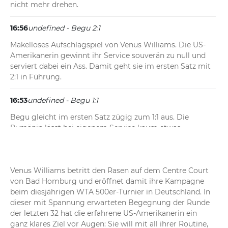
nicht mehr drehen.
16:56
undefined - Begu 2:1
Makelloses Aufschlagspiel von Venus Williams. Die US-
Amerikanerin gewinnt ihr Service souverän zu null und 
serviert dabei ein Ass. Damit geht sie im ersten Satz mit 
2:1 in Führung.
16:53
undefined - Begu 1:1
Begu gleicht im ersten Satz zügig zum 1:1 aus. Die 
Rumänin lässt bei eigenem Service kaum etwas 
anbrennen, gibt nur einen einzigen Punkt an Williams ab 
und gewinnt jeden Ballwechsel nach ihrem ersten 
Aufschlag.
Venus Williams betritt den Rasen auf dem Centre Court 
von Bad Homburg und eröffnet damit ihre Kampagne 
16:50
undefined - Begu 1:0
beim diesjährigen WTA 500er-Turnier in Deutschland. In 
Williams startet zwar mit einem Doppelfehler in die 
dieser mit Spannung erwarteten Begegnung der Runde 
Partie, fängt sich danach aber umgehend. Mit vier 
der letzten 32 hat die erfahrene US-Amerikanerin ein 
Punktgewinnen am Stück sichert sich die US-
ganz klares Ziel vor Augen: Sie will mit all ihrer Routine, 