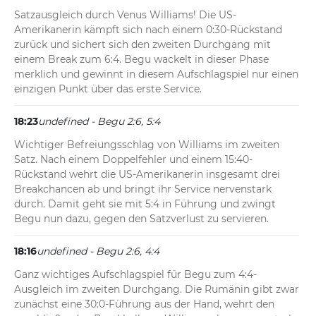
Satzausgleich durch Venus Williams! Die US-
Amerikanerin kämpft sich nach einem 0:30-Rückstand 
zurück und sichert sich den zweiten Durchgang mit 
einem Break zum 6:4. Begu wackelt in dieser Phase 
merklich und gewinnt in diesem Aufschlagspiel nur einen 
einzigen Punkt über das erste Service.
18:23
undefined - Begu 2:6, 5:4
Wichtiger Befreiungsschlag von Williams im zweiten 
Satz. Nach einem Doppelfehler und einem 15:40-
Rückstand wehrt die US-Amerikanerin insgesamt drei 
Breakchancen ab und bringt ihr Service nervenstark 
durch. Damit geht sie mit 5:4 in Führung und zwingt 
Begu nun dazu, gegen den Satzverlust zu servieren.
18:16
undefined - Begu 2:6, 4:4
Ganz wichtiges Aufschlagspiel für Begu zum 4:4-
Ausgleich im zweiten Durchgang. Die Rumänin gibt zwar 
zunächst eine 30:0-Führung aus der Hand, wehrt den 