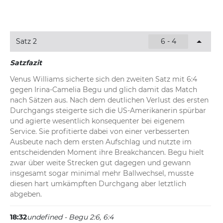
zum 1:1 im Entscheidungssatz. Nach zwei frühen 
Returnpunkten für Venus Williams über den zweiten 
Aufschlag stabilisiert sich die Rumänin stark. Mit vier 
Punktgewinnen in Folge bringt sie das Aufschlagspiel 
Satz 2
6 - 4
durch.
Satzfazit
18:37
undefined - Begu 2:6, 6:4, 1:0
Venus Williams sicherte sich den zweiten Satz mit 6:4 
Zum Auftakt des entscheidenden dritten Satzes sichert 
gegen Irina-Camelia Begu und glich damit das Match 
sich Williams souverän ihr Aufschlagspiel. Begu punktet 
nach Sätzen aus. Nach dem deutlichen Verlust des ersten 
zwar direkt beim ersten Ballwechsel, danach übernimmt 
Durchgangs steigerte sich die US-Amerikanerin spürbar 
die US-Amerikanerin jedoch die Kontrolle und holt vier 
und agierte wesentlich konsequenter bei eigenem 
Zähler in Serie. Zwei gewonnene Punkte über den ersten 
Service. Sie profitierte dabei von einer verbesserten 
Aufschlag genügen der Favoritin für die schnelle 1:0-
Ausbeute nach dem ersten Aufschlag und nutzte im 
Führung.
entscheidenden Moment ihre Breakchancen. Begu hielt 
zwar über weite Strecken gut dagegen und gewann 
insgesamt sogar minimal mehr Ballwechsel, musste 
diesen hart umkämpften Durchgang aber letztlich 
abgeben.
18:32
undefined - Begu 2:6, 6:4