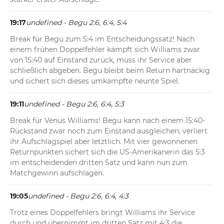
19:17
undefined - Begu 2:6, 6:4, 5:4
Break für Begu zum 5:4 im Entscheidungssatz! Nach 
einem frühen Doppelfehler kämpft sich Williams zwar 
von 15:40 auf Einstand zurück, muss ihr Service aber 
schließlich abgeben. Begu bleibt beim Return hartnäckig 
und sichert sich dieses umkämpfte neunte Spiel.
19:11
undefined - Begu 2:6, 6:4, 5:3
Break für Venus Williams! Begu kann nach einem 15:40-
Rückstand zwar noch zum Einstand ausgleichen, verliert 
ihr Aufschlagspiel aber letztlich. Mit vier gewonnenen 
Returnpunkten sichert sich die US-Amerikanerin das 5:3 
im entscheidenden dritten Satz und kann nun zum 
Matchgewinn aufschlagen.
19:05
undefined - Begu 2:6, 6:4, 4:3
Trotz eines Doppelfehlers bringt Williams ihr Service 
durch und übernimmt im dritten Satz mit 4:3 die 