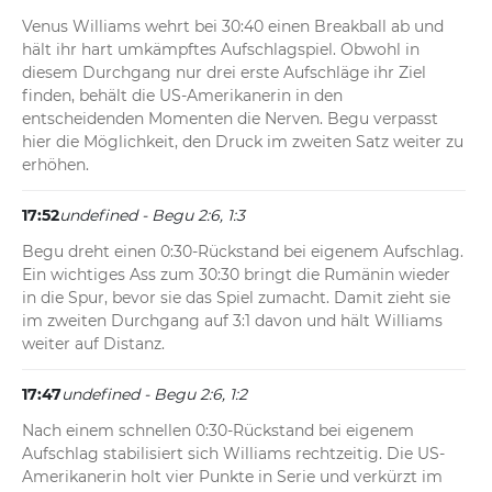
Venus Williams wehrt bei 30:40 einen Breakball ab und 
hält ihr hart umkämpftes Aufschlagspiel. Obwohl in 
diesem Durchgang nur drei erste Aufschläge ihr Ziel 
finden, behält die US-Amerikanerin in den 
entscheidenden Momenten die Nerven. Begu verpasst 
hier die Möglichkeit, den Druck im zweiten Satz weiter zu 
erhöhen.
17:52
undefined - Begu 2:6, 1:3
Begu dreht einen 0:30-Rückstand bei eigenem Aufschlag. 
Ein wichtiges Ass zum 30:30 bringt die Rumänin wieder 
in die Spur, bevor sie das Spiel zumacht. Damit zieht sie 
im zweiten Durchgang auf 3:1 davon und hält Williams 
weiter auf Distanz.
17:47
undefined - Begu 2:6, 1:2
Nach einem schnellen 0:30-Rückstand bei eigenem 
Aufschlag stabilisiert sich Williams rechtzeitig. Die US-
Amerikanerin holt vier Punkte in Serie und verkürzt im 