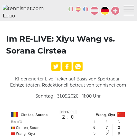
Im RE-LIVE: Xiyu Wang vs.
Sorana Cirstea
KI-generierter Live-Ticker auf Basis von Sportradar-
Echtzeitdaten. Redaktionell betreut von tennisnet.com
Sonntag - 31.05.2026 - 11:00
Uhr
BEENDET
Cirstea, Sorana
Wang, Xiyu
2
:
0
Best of 3
1
2
G
6
7
2
Cirstea, Sorana
4
3
6
0
Wang, Xiyu