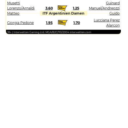
Musetti
Guinard
Lorenzo/Arnaldi
3.60
1.25
Manuel/Andreozzi
Matteo
ITF Argentinien Damen
Guido
Lucciana Perez
Giorgia Pedone
1.95
1.70
Alarcon
18+ | Interwetten Gaming Ltd. MGA/B2C/110/2004 interwetten.com