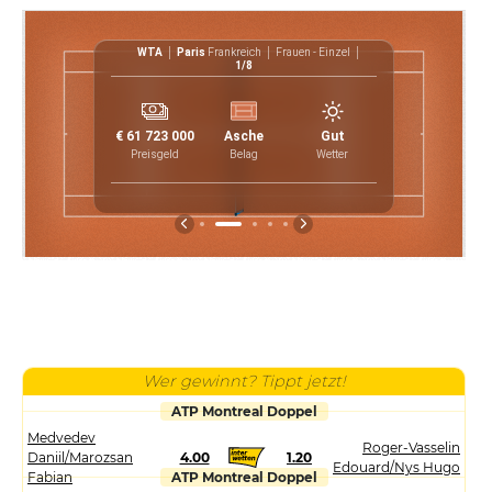
nzel
WTA
Paris
Frankreich
Frauen - Einzel
1/8
1
0
7
2
€ 61 723 000
Asche
Gut
4
30
6
0
Preisgeld
Belag
Wetter
5
Wer gewinnt? Tippt jetzt!
ATP Montreal Doppel
Medvedev
Roger-Vasselin
Daniil/Marozsan
4.00
1.20
Edouard/Nys Hugo
Fabian
ATP Montreal Doppel