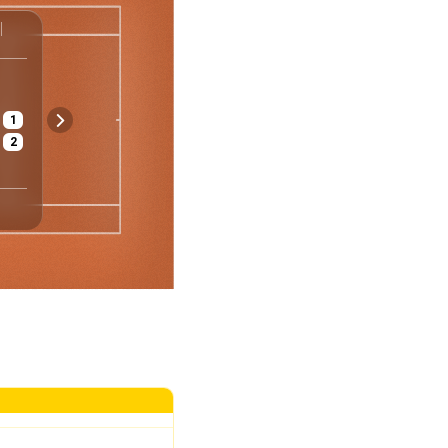
ATP
Hamburg
Deutschland
Herren - Einzel
Qualifikation
1
€ 2 219 670
Asche
2
Preisgeld
Belag