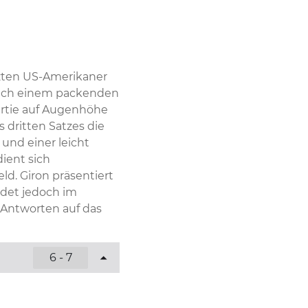
zten US-Amerikaner 
nach einem packenden 
artie auf Augenhöhe 
dritten Satzes die 
nd einer leicht 
ent sich 
d. Giron präsentiert 
det jedoch im 
ntworten auf das 
6 - 7