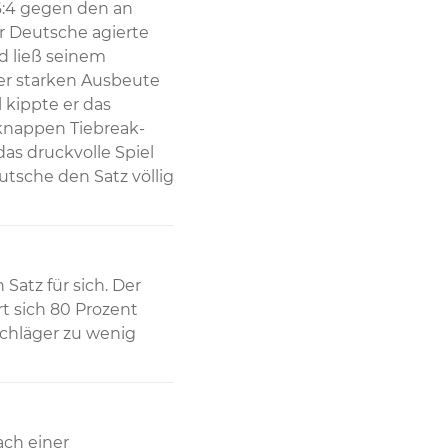
:4 gegen den an 
r Deutsche agierte 
 ließ seinem 
r starken Ausbeute 
kippte er das 
knappen Tiebreak-
s druckvolle Spiel 
tsche den Satz völlig 
atz für sich. Der 
 sich 80 Prozent 
chläger zu wenig 
ch einer 