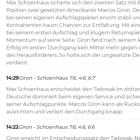
Max Schoenhaus sicherte sich den zweiten Satz mit 6
Position zwei gesetzten Amerikaner Marcos Giron. De
bei seinen eigenen Aufschlagspielen enorm stabil und
Kontrahenten kaum Chancen zur Entfaltung. Mit eine
bei seinem ersten Aufschlag und klugem Returnspiel 
Momentum auf seine Seite. Giron fand nach seinem 
Erfolg im ersten Durchgang kein Mittel mehr gegen da
des Herausforderers. So holte sich der ungesetzte Deu
verdient.
14:29
Giron - Schoenhaus 7:6, 4:6, 6:7
Max Schoenhaus entscheidet den Tiebreak im dritten S
Deutsche dominiert beim eigenen Service und sichert
seiner Aufschlagpunkte. Marcos Giron kann als Rücks
ausrichten und verliert den Durchgang knapp.
14:22
Giron - Schoenhaus 7:6, 4:6, 6:6
Giron erreicht im Entscheidungssatz den Tiebreak. Na