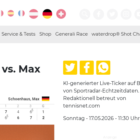
Service & Tests
Shop
Generali Race
waterdrop® Shot Ch
 vs. Max
KI-generierter Live-Ticker auf B
von Sportradar-Echtzeitdaten.
Redaktionell betreut von
Schoenhaus, Max
tennisnet.com
1
2
3
G
5
7
4
6
1
5
Sonntag - 17.05.2026 - 11:30
Uhr
6
6
7
2