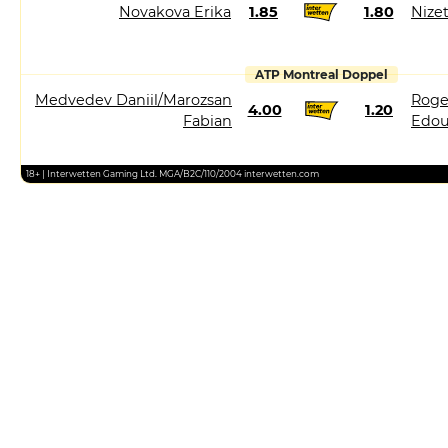
Novakova Erika
1.85
1.80
Nize
ATP Montreal Doppel
Medvedev Daniil/Marozsan
Roge
4.00
1.20
Fabian
Edou
18+ | Interwetten Gaming Ltd. MGA/B2C/110/2004 interwetten.com