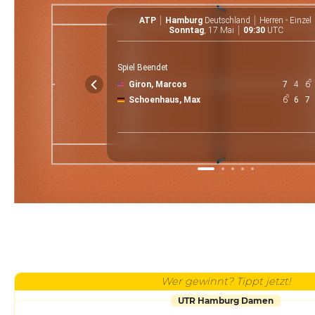
ATP
Hamburg
Deutschland
Herren - Einzel
Sonntag
, 17 Mai
09:30
UTC
Spiel Beendet
5
Giron, Marcos
7
4
6
5
Schoenhaus, Max
6
6
7
Wer gewinnt? Tippt jetzt!
UTR Hamburg Damen