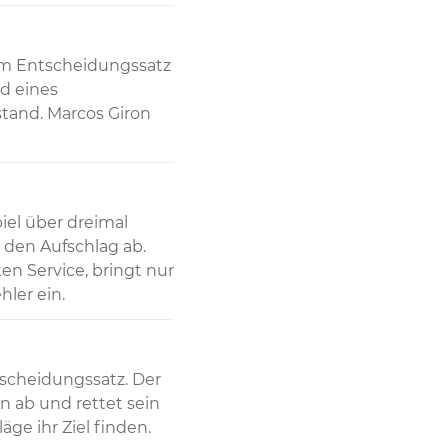
im Entscheidungssatz 
d eines 
tand. Marcos Giron 
l über dreimal 
en Aufschlag ab. 
n Service, bringt nur 
ler ein.
scheidungssatz. Der 
 ab und rettet sein 
äge ihr Ziel finden.