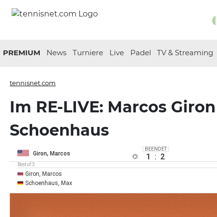
PREMIUM
News
Turniere
Live
Padel
TV & Streaming
tennisnet.com
Im RE-LIVE: Marcos Giron
Schoenhaus
BEENDET
Giron, Marcos
1
:
2
Best of 3
Giron, Marcos
Schoenhaus, Max