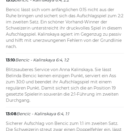
13:15
Bencic - Kalinskaya 6:4, 2:2
Bencic lässt sich vom anfänglichen 0:15 nicht aus der 
Ruhe bringen und sichert sich das Aufschlagspiel zum 2:2 
im zweiten Satz. Ein schöner Vorhand-Winner der 
Schweizerin unterstreicht ihr druckvolles Spiel in diesem 
Aufschlagspiel. Kalinskaya agiert im Gegenzug zu passiv 
und hilft mit unerzwungenen Fehlern von der Grundlinie 
nach.
13:10
Bencic - Kalinskaya 6:4, 1:2
Blitzsauberes Service von Anna Kalinskaya. Sie lässt 
Belinda Bencic keinen einzigen Punkt, serviert ein Ass 
zum 30:0 und beendet ihr Aufschlagspiel mit einem 
regulären Punkt. Damit sichert sich die an Position 19 
gesetzte Spielerin souverän die 2:1-Führung im zweiten 
Durchgang.
13:08
Bencic - Kalinskaya 6:4, 1:1
Sicherer Aufschlag von Bencic zum 1:1 im zweiten Satz. 
Die Schweizerin streut zwar einen Doppelfehler ein, lässt 