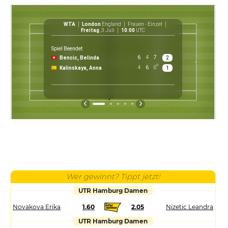
WTA
London
England
Frauen - Einzel
WT
Freitag
, 3 Juli
10:00
UTC
Spiel Beendet
6
4
7
Bencic, Belinda
2
$ 30 3
6
4
6
6
Kalinskaya, Anna
1
Preis
Wer gewinnt? Tippt jetzt!
UTR Hamburg Damen
Novakova Erika
1.60
2.05
Nizetic Leandra
UTR Hamburg Damen