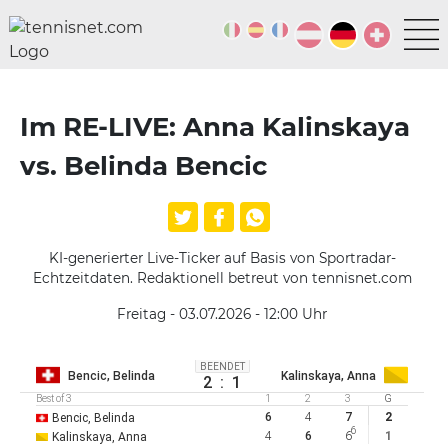
Im RE-LIVE: Anna Kalinskaya
vs. Belinda Bencic
KI-generierter Live-Ticker auf Basis von Sportradar-
Echtzeitdaten. Redaktionell betreut von tennisnet.com
Freitag - 03.07.2026 - 12:00
Uhr
BEENDET
Bencic, Belinda
Kalinskaya, Anna
2
:
1
Best of 3
1
2
3
G
6
4
7
2
Bencic, Belinda
6
4
6
6
1
Kalinskaya, Anna