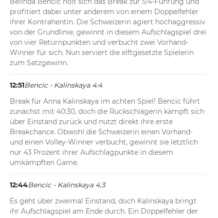
Belinda Bencic holt sich das Break zur 5:4-Führung und 
profitiert dabei unter anderem von einem Doppelfehler 
ihrer Kontrahentin. Die Schweizerin agiert hochaggressiv 
von der Grundlinie, gewinnt in diesem Aufschlagspiel drei 
von vier Returnpunkten und verbucht zwei Vorhand-
Winner für sich. Nun serviert die elftgesetzte Spielerin 
zum Satzgewinn.
12:51
Bencic - Kalinskaya 4:4
Break für Anna Kalinskaya im achten Spiel! Bencic führt 
zunächst mit 40:30, doch die Rückschlägerin kämpft sich 
über Einstand zurück und nutzt direkt ihre erste 
Breakchance. Obwohl die Schweizerin einen Vorhand- 
und einen Volley-Winner verbucht, gewinnt sie letztlich 
nur 43 Prozent ihrer Aufschlagpunkte in diesem 
umkämpften Game.
12:44
Bencic - Kalinskaya 4:3
Es geht über zweimal Einstand, doch Kalinskaya bringt 
ihr Aufschlagspiel am Ende durch. Ein Doppelfehler der 