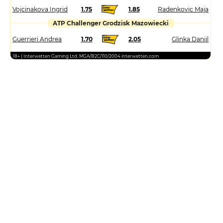
Vojcinakova Ingrid
1.75
1.85
Radenkovic Maja
ATP Challenger Grodzisk Mazowiecki
Guerrieri Andrea
1.70
2.05
Glinka Daniil
18+ | Interwetten Gaming Ltd. MGA/B2C/110/2004 interwetten.com