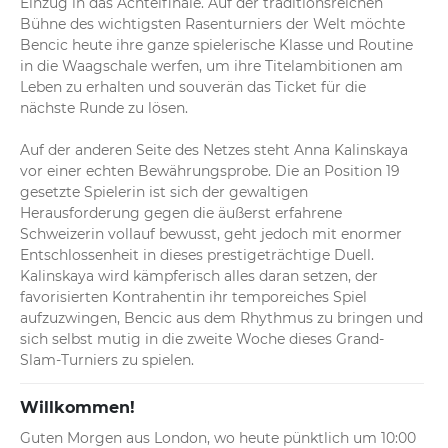
Einzug in das Achtelfinale. Auf der traditionsreichen 
Bühne des wichtigsten Rasenturniers der Welt möchte 
Bencic heute ihre ganze spielerische Klasse und Routine 
in die Waagschale werfen, um ihre Titelambitionen am 
Leben zu erhalten und souverän das Ticket für die 
nächste Runde zu lösen.

Auf der anderen Seite des Netzes steht Anna Kalinskaya 
vor einer echten Bewährungsprobe. Die an Position 19 
gesetzte Spielerin ist sich der gewaltigen 
Herausforderung gegen die äußerst erfahrene 
Schweizerin vollauf bewusst, geht jedoch mit enormer 
Entschlossenheit in dieses prestigeträchtige Duell. 
Kalinskaya wird kämpferisch alles daran setzen, der 
favorisierten Kontrahentin ihr temporeiches Spiel 
aufzuzwingen, Bencic aus dem Rhythmus zu bringen und 
sich selbst mutig in die zweite Woche dieses Grand-
Slam-Turniers zu spielen.
Willkommen!
Guten Morgen aus London, wo heute pünktlich um 10:00 