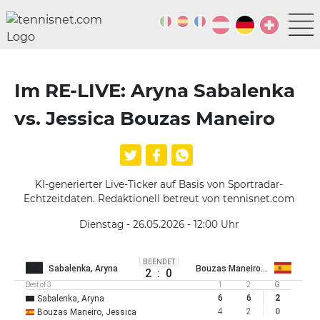
Im RE-LIVE: Aryna Sabalenka
vs. Jessica Bouzas Maneiro
KI-generierter Live-Ticker auf Basis von Sportradar-
Echtzeitdaten. Redaktionell betreut von tennisnet.com
Dienstag - 26.05.2026 - 12:00
Uhr
BEENDET
Sabalenka, Aryna
Bouzas Maneiro, Jessica
2
:
0
Best of 3
1
2
G
6
6
2
Sabalenka, Aryna
4
2
0
Bouzas Maneiro, Jessica