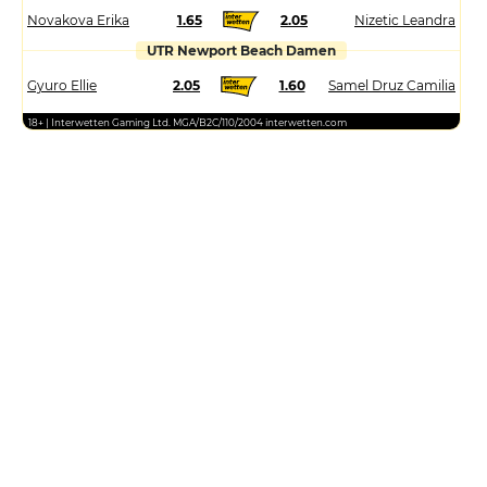
Novakova Erika
1.65
2.05
Nizetic Leandra
UTR Newport Beach Damen
Gyuro Ellie
2.05
1.60
Samel Druz Camilia
18+ | Interwetten Gaming Ltd. MGA/B2C/110/2004 interwetten.com