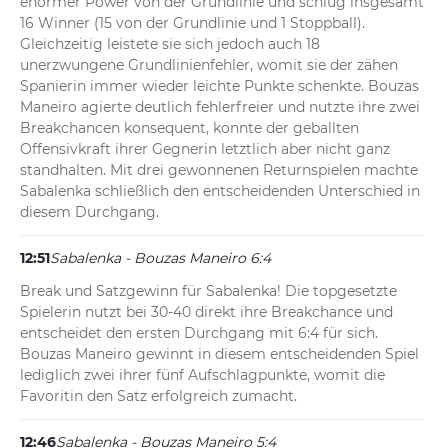
enormer Power von der Grundlinie und schlug insgesamt 
16 Winner (15 von der Grundlinie und 1 Stoppball). 
Gleichzeitig leistete sie sich jedoch auch 18 
unerzwungene Grundlinienfehler, womit sie der zähen 
Spanierin immer wieder leichte Punkte schenkte. Bouzas 
Maneiro agierte deutlich fehlerfreier und nutzte ihre zwei 
Breakchancen konsequent, konnte der geballten 
Offensivkraft ihrer Gegnerin letztlich aber nicht ganz 
standhalten. Mit drei gewonnenen Returnspielen machte 
Sabalenka schließlich den entscheidenden Unterschied in 
diesem Durchgang.
12:51
Sabalenka - Bouzas Maneiro 6:4
Break und Satzgewinn für Sabalenka! Die topgesetzte 
Spielerin nutzt bei 30-40 direkt ihre Breakchance und 
entscheidet den ersten Durchgang mit 6:4 für sich. 
Bouzas Maneiro gewinnt in diesem entscheidenden Spiel 
lediglich zwei ihrer fünf Aufschlagpunkte, womit die 
Favoritin den Satz erfolgreich zumacht.
12:46
Sabalenka - Bouzas Maneiro 5:4