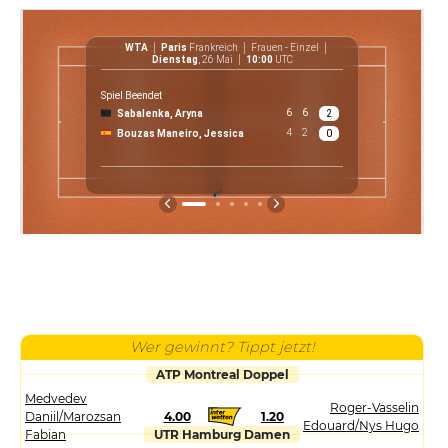
WTA
Paris
Frankreich
Frauen - Einzel
WT
Dienstag
, 26 Mai
10:00
UTC
Spiel Beendet
6
6
Sabalenka, Aryna
2
€ 61 7
4
2
Bouzas Maneiro, Jessica
0
Preis
Wer gewinnt? Tippt jetzt!
ATP Montreal Doppel
Medvedev
Roger-Vasselin
Daniil/Marozsan
4.00
1.20
Edouard/Nys Hugo
Fabian
UTR Hamburg Damen