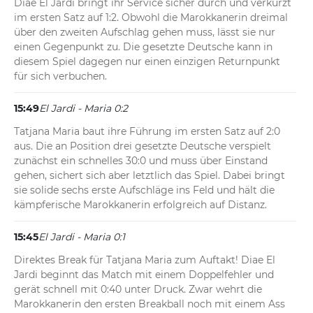
Diae El Jardi bringt ihr Service sicher durch und verkürzt 
im ersten Satz auf 1:2. Obwohl die Marokkanerin dreimal 
über den zweiten Aufschlag gehen muss, lässt sie nur 
einen Gegenpunkt zu. Die gesetzte Deutsche kann in 
diesem Spiel dagegen nur einen einzigen Returnpunkt 
für sich verbuchen.
15:49
El Jardi - Maria 0:2
Tatjana Maria baut ihre Führung im ersten Satz auf 2:0 
aus. Die an Position drei gesetzte Deutsche verspielt 
zunächst ein schnelles 30:0 und muss über Einstand 
gehen, sichert sich aber letztlich das Spiel. Dabei bringt 
sie solide sechs erste Aufschläge ins Feld und hält die 
kämpferische Marokkanerin erfolgreich auf Distanz.
15:45
El Jardi - Maria 0:1
Direktes Break für Tatjana Maria zum Auftakt! Diae El 
Jardi beginnt das Match mit einem Doppelfehler und 
gerät schnell mit 0:40 unter Druck. Zwar wehrt die 
Marokkanerin den ersten Breakball noch mit einem Ass 