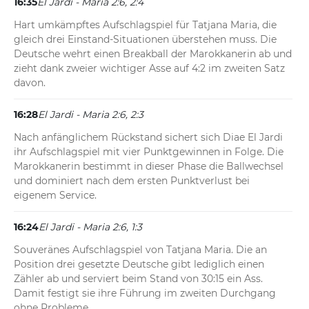
16:35
El Jardi - Maria 2:6, 2:4
Hart umkämpftes Aufschlagspiel für Tatjana Maria, die 
gleich drei Einstand-Situationen überstehen muss. Die 
Deutsche wehrt einen Breakball der Marokkanerin ab und 
zieht dank zweier wichtiger Asse auf 4:2 im zweiten Satz 
davon.
16:28
El Jardi - Maria 2:6, 2:3
Nach anfänglichem Rückstand sichert sich Diae El Jardi 
ihr Aufschlagspiel mit vier Punktgewinnen in Folge. Die 
Marokkanerin bestimmt in dieser Phase die Ballwechsel 
und dominiert nach dem ersten Punktverlust bei 
eigenem Service.
16:24
El Jardi - Maria 2:6, 1:3
Souveränes Aufschlagspiel von Tatjana Maria. Die an 
Position drei gesetzte Deutsche gibt lediglich einen 
Zähler ab und serviert beim Stand von 30:15 ein Ass. 
Damit festigt sie ihre Führung im zweiten Durchgang 
ohne Probleme.