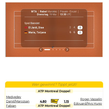
WTA
Rabat
Marokko
Frauen - Einzel
WT
Dienstag
, 19 Mai
13:35
UTC
Spiel Beendet
2
4
El Jardi, Diae
0
$ 283
6
6
Maria, Tatjana
2
Preis
Wer gewinnt? Tippt jetzt!
ATP Montreal Doppel
Medvedev
Roger-Vasselin
Daniil/Marozsan
4.80
1.15
Edouard/Nys Hugo
Fabian
ATP Montreal Doppel