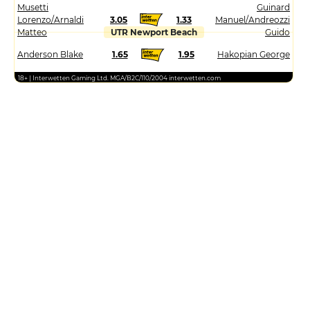
Musetti
Guinard
Lorenzo/Arnaldi
3.05
1.33
Manuel/Andreozzi
Matteo
UTR Newport Beach
Guido
Anderson Blake
1.65
1.95
Hakopian George
18+ | Interwetten Gaming Ltd. MGA/B2C/110/2004 interwetten.com