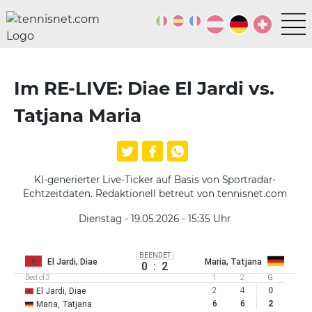
Im RE-LIVE: Diae El Jardi vs.
Tatjana Maria
KI-generierter Live-Ticker auf Basis von Sportradar-
Echtzeitdaten. Redaktionell betreut von tennisnet.com
Dienstag - 19.05.2026 - 15:35
Uhr
BEENDET
El Jardi, Diae
Maria, Tatjana
0
:
2
Best of 3
1
2
G
2
4
0
El Jardi, Diae
6
6
2
Maria, Tatjana