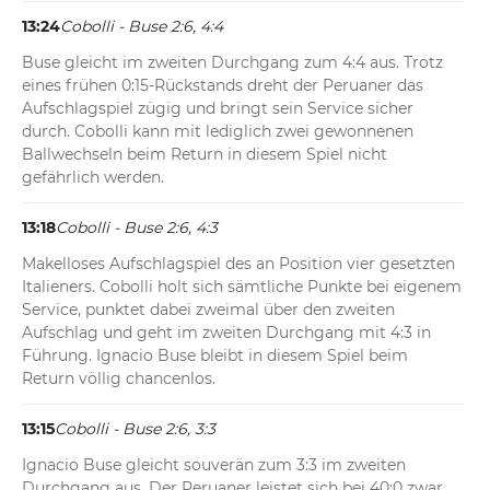
13:24
Cobolli - Buse 2:6, 4:4
Buse gleicht im zweiten Durchgang zum 4:4 aus. Trotz 
eines frühen 0:15-Rückstands dreht der Peruaner das 
Aufschlagspiel zügig und bringt sein Service sicher 
durch. Cobolli kann mit lediglich zwei gewonnenen 
Ballwechseln beim Return in diesem Spiel nicht 
gefährlich werden.
13:18
Cobolli - Buse 2:6, 4:3
Makelloses Aufschlagspiel des an Position vier gesetzten 
Italieners. Cobolli holt sich sämtliche Punkte bei eigenem 
Service, punktet dabei zweimal über den zweiten 
Aufschlag und geht im zweiten Durchgang mit 4:3 in 
Führung. Ignacio Buse bleibt in diesem Spiel beim 
Return völlig chancenlos.
13:15
Cobolli - Buse 2:6, 3:3
Ignacio Buse gleicht souverän zum 3:3 im zweiten 
Durchgang aus. Der Peruaner leistet sich bei 40:0 zwar 