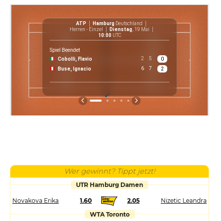
ATP
Hamburg
Deutschland
Herren - Einzel
Dienstag
, 19 Mai
10:00
UTC
Spiel Beendet
2
5
Cobolli, Flavio
0
€ 
6
7
Buse, Ignacio
2
P
Wer gewinnt? Tippt jetzt!
UTR Hamburg Damen
Novakova Erika
1.60
2.05
Nizetic Leandra
WTA Toronto