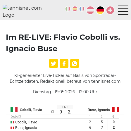
Im RE-LIVE: Flavio Cobolli vs.
Ignacio Buse
KI-generierter Live-Ticker auf Basis von Sportradar-
Echtzeitdaten. Redaktionell betreut von tennisnet.com
Dienstag - 19.05.2026 - 12:00
Uhr
BEENDET
Cobolli, Flavio
Buse, Ignacio
0
:
2
Best of 3
1
2
G
2
5
0
Cobolli, Flavio
6
7
2
Buse, Ignacio