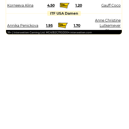
Korneeva Alina
4.50
1.20
Gauff Coco
ITF USA Damen
Anne Christine
Annika Penickova
1.95
1.70
Lutkemeyer
Obregon
18+ | Interwetten Gaming Ltd. MGA/B2C/110/2004 interwetten.com