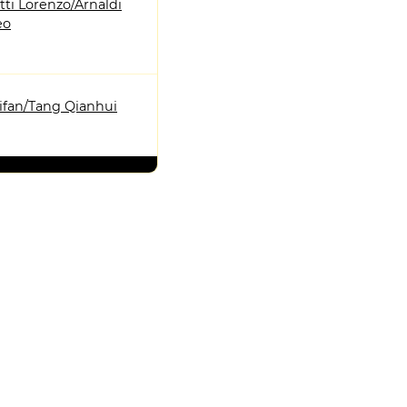
ti Lorenzo/Arnaldi
eo
ifan/Tang Qianhui