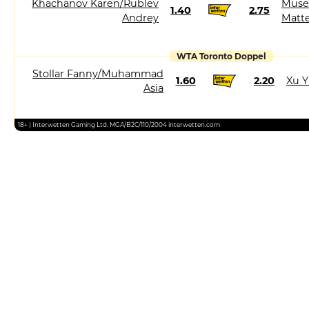
Khachanov Karen/Rublev
Muset
1.40
2.75
Andrey
Matt
WTA Toronto Doppel
Stollar Fanny/Muhammad
1.60
2.20
Xu Y
Asia
18+ | Interwetten Gaming Ltd. MGA/B2C/110/2004 interwetten.com