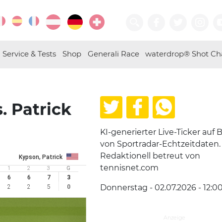
Service & Tests
Shop
Generali Race
waterdrop® Shot Ch
s. Patrick
KI-generierter Live-Ticker auf B
von Sportradar-Echtzeitdaten.
Redaktionell betreut von
Kypson, Patrick
tennisnet.com
1
2
3
G
6
6
7
3
Donnerstag - 02.07.2026 - 12:0
2
2
5
0