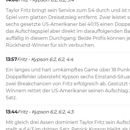
Taylor Fritz bringt sein Service zum 5:4 durch und ist
Spiel vom glatten Dreisatzsieg entfernt. Zwar leistet s
sechs gesetzte US-Amerikaner bei 40:15 einen Doppelfe
das Aufschlagspiel aber direkt im darauffolgenden Ball
auffällig in diesem Durchgang: Beide Profis können je
Rückhand-Winner für sich verbuchen.
13:57
Fritz - Kypson 6:2, 6:2, 4:4
Ein langes und hart umkämpftes Game über 18 Punkte
Doppelfehler übersteht Kypson sechs Einstand-Situa
zwei Breakchancen von Fritz erfolgreich ab. Gestützt
Winnern rettet der US-Amerikaner seinen Aufschlag z
Satz.
13:44
Fritz - Kypson 6:2, 6:2, 4:3
Mit gleich drei Assen dominiert Taylor Fritz sein Aufsc
stellt auf 4:3 im dritten Satz. Patrick Kypson bleibt als