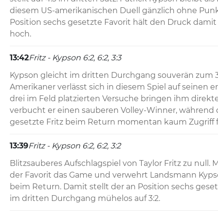
diesem US-amerikanischen Duell gänzlich ohne Punk
Position sechs gesetzte Favorit hält den Druck damit 
hoch.
13:42
Fritz - Kypson 6:2, 6:2, 3:3
Kypson gleicht im dritten Durchgang souverän zum 3:
Amerikaner verlässt sich in diesem Spiel auf seinen ers
drei im Feld platzierten Versuche bringen ihm direk
verbucht er einen sauberen Volley-Winner, während d
gesetzte Fritz beim Return momentan kaum Zugriff f
13:39
Fritz - Kypson 6:2, 6:2, 3:2
Blitzsauberes Aufschlagspiel von Taylor Fritz zu null. 
der Favorit das Game und verwehrt Landsmann Kypson
beim Return. Damit stellt der an Position sechs gese
im dritten Durchgang mühelos auf 3:2.