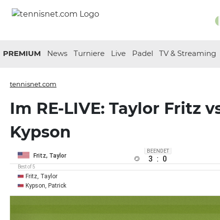
PREMIUM
News
Turniere
Live
Padel
TV & Streaming
tennisnet.com
Im RE-LIVE: Taylor Fritz v
Kypson
BEENDET
Fritz, Taylor
3
:
0
Best of 5
Fritz, Taylor
Kypson, Patrick