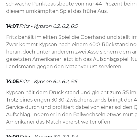
schwache Punkteausbeute von nur 44 Prozent beim e
diesem umkämpften Spiel das frühe Aus.
14:07
Fritz - Kypson 6:2, 6:2, 6:5
Fritz behält im elften Spiel die Oberhand und stellt im 
Zwar kommt Kypson nach einem 40:0-Rückstand noch
heran, doch unter anderem zwei Asse sichern dem an 
gesetzten Amerikaner letztlich das Aufschlagspiel. N
Landsmann gegen den Matchverlust servieren.
14:05
Fritz - Kypson 6:2, 6:2, 5:5
Kypson hält dem Druck stand und gleicht zum 5:5 im d
Trotz eines engen 30:30-Zwischenstands bringt der A
Service durch und profitiert dabei von einer soliden 
Aufschlag. Indem er in den Ballwechseln etwas mutige
Amerikaner das Match vorerst weiter offen.
14:00
Fritz - Kypson 6:2, 6:2, 5:4