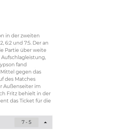
n in der zweiten 
6:2 und 7:5. Der an 
 Partie über weite 
Aufschlagleistung, 
ypson fand 
ittel gegen das 
uf des Matches 
r Außenseiter im 
 Fritz behielt in der 
t das Ticket für die 
7 - 5