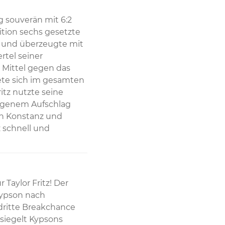
 souverän mit 6:2 
tion sechs gesetzte 
 und überzeugte mit 
rtel seiner 
Mittel gegen das 
ete sich im gesamten 
tz nutzte seine 
igenem Aufschlag 
n Konstanz und 
 schnell und 
aylor Fritz! Der 
ypson nach 
ritte Breakchance 
siegelt Kypsons 