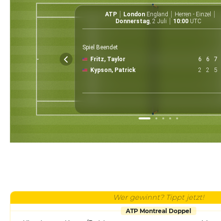
ATP
London
England
Herren - Einzel
Donnerstag
, 2 Juli
10:00
UTC
Spiel Beendet
Fritz, Taylor
6
6
7
Kypson, Patrick
2
2
5
Wer gewinnt? Tippt jetzt!
ATP Montreal Doppel