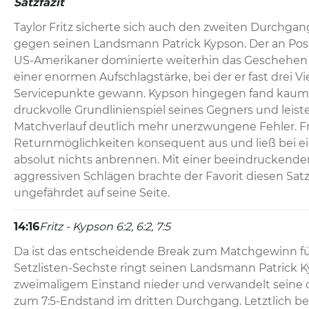
Satzfazit
Taylor Fritz sicherte sich auch den zweiten Durchgang
gegen seinen Landsmann Patrick Kypson. Der an Posi
US-Amerikaner dominierte weiterhin das Geschehen
einer enormen Aufschlagstärke, bei der er fast drei Vie
Servicepunkte gewann. Kypson hingegen fand kaum 
druckvolle Grundlinienspiel seines Gegners und leist
Matchverlauf deutlich mehr unerzwungene Fehler. Fri
Returnmöglichkeiten konsequent aus und ließ bei e
absolut nichts anbrennen. Mit einer beeindruckende
aggressiven Schlägen brachte der Favorit diesen Satz
ungefährdet auf seine Seite.
14:16
Fritz - Kypson 6:2, 6:2, 7:5
Da ist das entscheidende Break zum Matchgewinn für T
Setzlisten-Sechste ringt seinen Landsmann Patrick K
zweimaligem Einstand nieder und verwandelt seine d
zum 7:5-Endstand im dritten Durchgang. Letztlich be