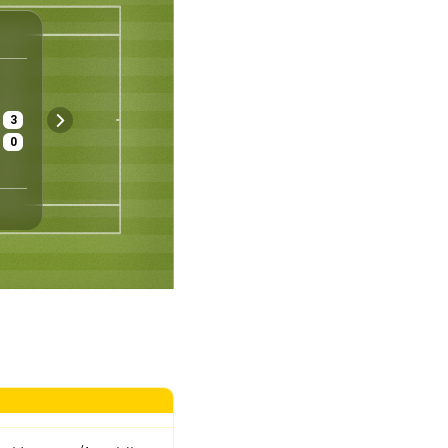
ATP
London
England
Herren - Einzel
1/32
3
£ 30 060 000
Gras
Gut
0
Preisgeld
Belag
Wetter