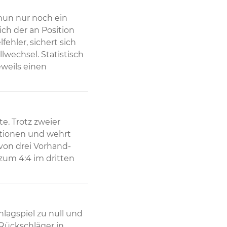
 nun nur noch ein 
ich der an Position 
hler, sichert sich 
wechsel. Statistisch 
weils einen 
. Trotz zweier 
tionen und wehrt 
 von drei Vorhand-
um 4:4 im dritten 
hlagspiel zu null und 
 Rückschläger in 