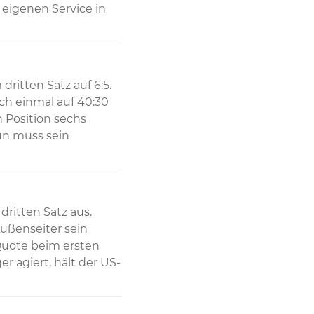
igenen Service in 
dritten Satz auf 6:5. 
 einmal auf 40:30 
Position sechs 
un muss sein 
ritten Satz aus. 
ußenseiter sein 
Quote beim ersten 
r agiert, hält der US-