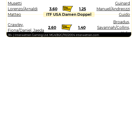
Musetti
Guinard
Lorenzo/Arnaldi
3.60
1.25
Manuel/Andreozzi
Matteo
ITF USA Damen Doppel
Guido
Broadus,
Crawley,
2.60
1.40
Savannah/Collins,
Fiona/Daniel, Jaeda
Kylie
18+ | Interwetten Gaming Ltd. MGA/B2C/110/2004 interwetten.com