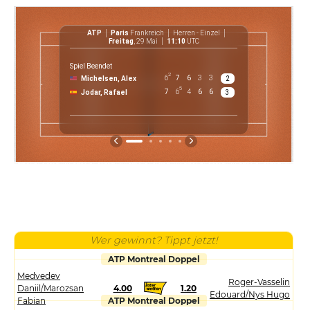
ATP
Paris
Frankreich
Herren - Einzel
ATP
Freitag
, 29 Mai
11:10
UTC
Spiel Beendet
2
6
7
6
3
3
Michelsen, Alex
2
€ 28 9
5
7
6
4
6
6
Jodar, Rafael
3
Preis
Wer gewinnt? Tippt jetzt!
ATP Montreal Doppel
Medvedev
Roger-Vasselin
Daniil/Marozsan
4.00
1.20
Edouard/Nys Hugo
Fabian
ATP Montreal Doppel