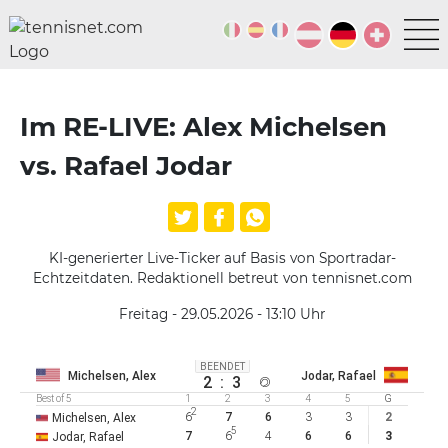
Im RE-LIVE: Alex Michelsen
vs. Rafael Jodar
KI-generierter Live-Ticker auf Basis von Sportradar-
Echtzeitdaten. Redaktionell betreut von tennisnet.com
Freitag - 29.05.2026 - 13:10
Uhr
BEENDET
Michelsen, Alex
Jodar, Rafael
2
:
3
Best of 5
1
2
3
4
5
G
2
6
7
6
3
3
2
Michelsen, Alex
5
7
6
4
6
6
3
Jodar, Rafael