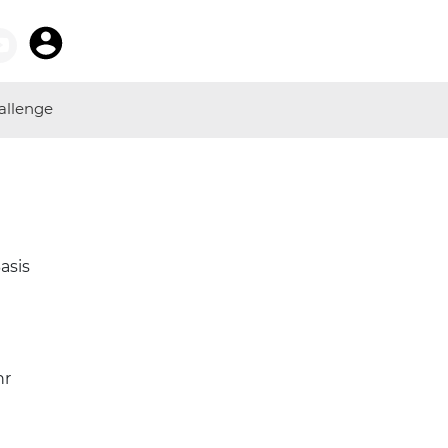
allenge
asis
r