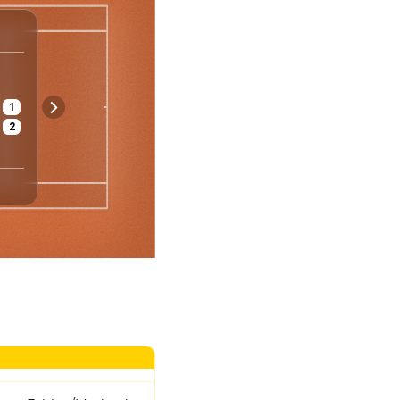
WTA
Paris
Frankreich
Frauen - Einzel
Viertelfinale
1
€ 61 723 000
Asche
Mäßig
2
Preisgeld
Belag
Wetter