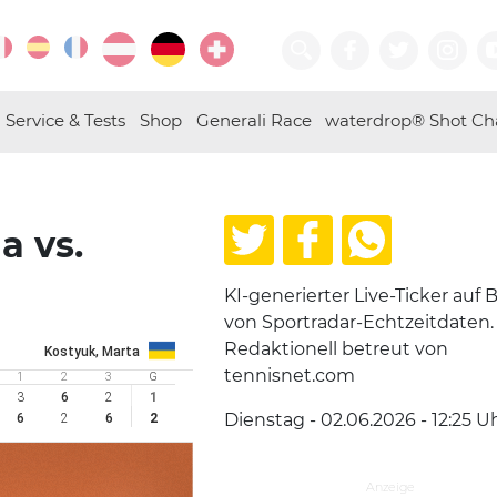
Service & Tests
Shop
Generali Race
waterdrop® Shot Ch
a vs.
KI-generierter Live-Ticker auf B
von Sportradar-Echtzeitdaten.
Redaktionell betreut von
Kostyuk, Marta
tennisnet.com
1
2
3
G
3
6
2
1
Dienstag - 02.06.2026 - 12:25
Uh
6
2
6
2