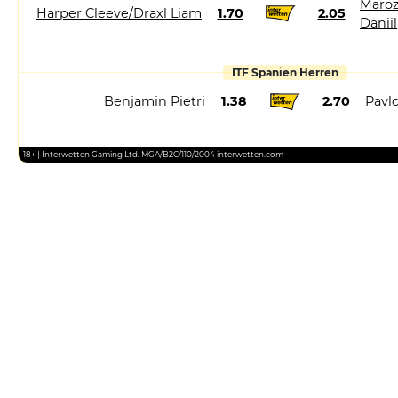
Maroz
Harper Cleeve/Draxl Liam
1.70
2.05
Daniil
ITF Spanien Herren
Benjamin Pietri
1.38
2.70
Pavlo
18+ | Interwetten Gaming Ltd. MGA/B2C/110/2004 interwetten.com