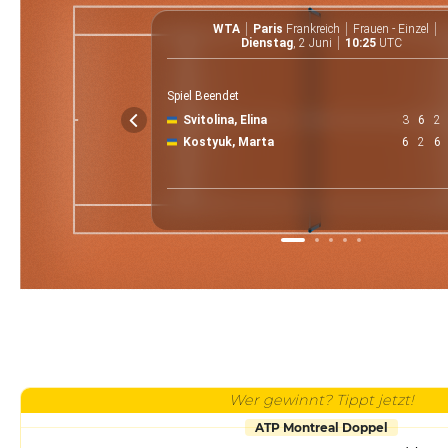
WTA
Paris
Frankreich
Frauen - Einzel
Dienstag
, 2 Juni
10:25
UTC
Spiel Beendet
Svitolina, Elina
3
6
2
Kostyuk, Marta
6
2
6
Wer gewinnt? Tippt jetzt!
ATP Montreal Doppel