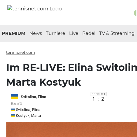
PREMIUM
News
Turniere
Live
Padel
TV & Streaming
tennisnet.com
Im RE-LIVE: Elina Switolin
Marta Kostyuk
BEENDET
Svitolina, Elina
1
:
2
Best of 3
Svitolina, Elina
Kostyuk, Marta