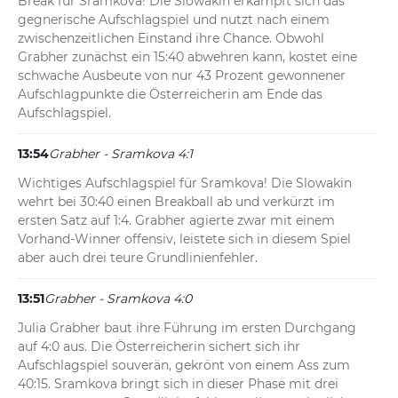
Break für Sramkova! Die Slowakin erkämpft sich das 
gegnerische Aufschlagspiel und nutzt nach einem 
zwischenzeitlichen Einstand ihre Chance. Obwohl 
Grabher zunächst ein 15:40 abwehren kann, kostet eine 
schwache Ausbeute von nur 43 Prozent gewonnener 
Aufschlagpunkte die Österreicherin am Ende das 
Aufschlagspiel.
13:54
Grabher - Sramkova 4:1
Wichtiges Aufschlagspiel für Sramkova! Die Slowakin 
wehrt bei 30:40 einen Breakball ab und verkürzt im 
ersten Satz auf 1:4. Grabher agierte zwar mit einem 
Vorhand-Winner offensiv, leistete sich in diesem Spiel 
aber auch drei teure Grundlinienfehler.
13:51
Grabher - Sramkova 4:0
Julia Grabher baut ihre Führung im ersten Durchgang 
auf 4:0 aus. Die Österreicherin sichert sich ihr 
Aufschlagspiel souverän, gekrönt von einem Ass zum 
40:15. Sramkova bringt sich in dieser Phase mit drei 