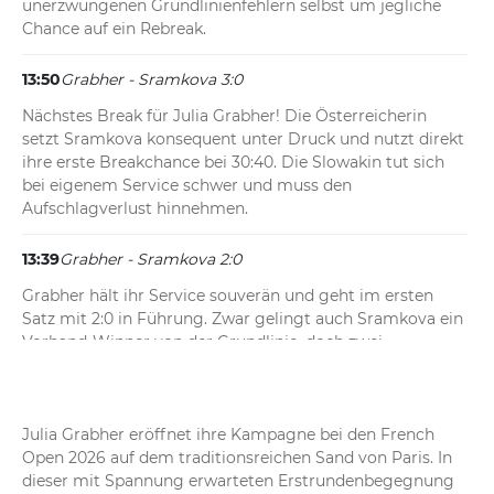
unerzwungenen Grundlinienfehlern selbst um jegliche 
Chance auf ein Rebreak.
13:50
Grabher - Sramkova 3:0
Nächstes Break für Julia Grabher! Die Österreicherin 
setzt Sramkova konsequent unter Druck und nutzt direkt 
ihre erste Breakchance bei 30:40. Die Slowakin tut sich 
bei eigenem Service schwer und muss den 
Aufschlagverlust hinnehmen.
13:39
Grabher - Sramkova 2:0
Grabher hält ihr Service souverän und geht im ersten 
Satz mit 2:0 in Führung. Zwar gelingt auch Sramkova ein 
Vorhand-Winner von der Grundlinie, doch zwei 
Vorhandfehler kosten die Slowakin entscheidende 
Punkte. Die Österreicherin wirkt in dieser Anfangsphase 
deutlich stabiler.
Julia Grabher eröffnet ihre Kampagne bei den French 
Open 2026 auf dem traditionsreichen Sand von Paris. In 
13:35
Grabher - Sramkova 1:0
dieser mit Spannung erwarteten Erstrundenbegegnung 