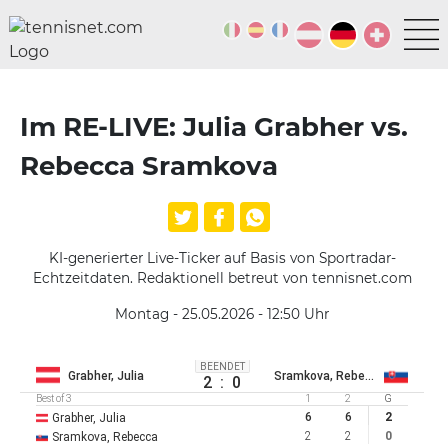
Im RE-LIVE: Julia Grabher vs.
Rebecca Sramkova
KI-generierter Live-Ticker auf Basis von Sportradar-
Echtzeitdaten. Redaktionell betreut von tennisnet.com
Montag - 25.05.2026 - 12:50
Uhr
BEENDET
Grabher, Julia
Sramkova, Rebecca
2
:
0
Best of 3
1
2
G
6
6
2
Grabher, Julia
2
2
0
Sramkova, Rebecca