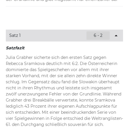
14:14
Grabher - Sramkova 4:2
Break für Julia Grabher gleich zu Beginn des zweiten 
Durchgangs. Die Österreicherin verspielt zwar zunächst 
eine 0:40-Führung bei gegnerischem Service, sichert sich 
Satz 1
6 - 2
aber nach zwei Einständen doch noch das Spiel. 
Sramkova gewinnt in diesem umkämpften Auftakt 
Satzfazit
lediglich 43 Prozent ihrer Aufschlagpunkte, während 
Julia Grabher sicherte sich den ersten Satz gegen 
Grabher unter anderem mit einem Vorhand-Winner 
Rebecca Sramkova deutlich mit 6:2. Die Österreicherin 
glänzt.
dominierte das Spielgeschehen vor allem mit ihrer 
starken Vorhand, mit der sie allein zehn direkte Winner 
schlug. Im Gegensatz dazu fand die Slowakin überhaupt 
nicht in ihren Rhythmus und leistete sich insgesamt 
zwölf unerzwungene Fehler von der Grundlinie. Während 
Grabher drei Breakbälle verwertete, konnte Sramkova 
lediglich 43 Prozent ihrer eigenen Aufschlagpunkte für 
sich entscheiden. Mit einer beeindruckenden Serie von 
vier Spielgewinnen in Folge entschied die Weltranglisten-
61. den Durchgang schließlich souverän für sich.