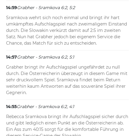
14:59
Grabher - Sramkova 6:2, 5:2
Sramkova wehrt sich noch einmal und bringt ihr hart 
umkämpftes Aufschlagspiel nach zweimaligem Einstand 
durch. Die Slowakin verkürzt damit auf 2:5 im zweiten 
Satz. Nun hat Grabher jedoch bei eigenem Service die 
Chance, das Match für sich zu entscheiden.
14:57
Grabher - Sramkova 6:2, 5:1
Grabher bringt ihr Aufschlagspiel ungefährdet zu null 
durch. Die Österreicherin überzeugt in diesem Game mit 
sehr druckvollem Spiel. Sramkova findet beim Return 
weiterhin kaum Antworten auf das souveräne Spiel ihrer 
Gegnerin.
14:55
Grabher - Sramkova 6:2, 4:1
Rebecca Sramkova bringt ihr Aufschlagspiel sicher durch 
und gibt lediglich einen Punkt an die Österreicherin ab. 
Ein Ass zum 40:15 sorgt für die komfortable Führung in 
diesem Service-Game der Slowakin.