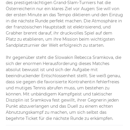
Traumstart für Julia Grabher! Die Österreicherin sichert 
des prestigeträchtigen Grand-Slam-Turniers hat die 
sich direkt im ersten Aufschlagspiel das Break zum 1:0. 
Österreicherin nur ein klares Ziel vor Augen: Sie will von 
Sramkova hat noch sichtlich Mühe mit ihrem ersten 
der ersten Minute an das Tempo diktieren und den Einzug 
Aufschlag und gibt ihr Service bei 30:40 ab.
in die nächste Runde perfekt machen. Die Atmosphäre in 
der französischen Hauptstadt ist elektrisierend, und 
Grabher brennt darauf, ihr druckvolles Spiel auf dem 
Platz zu etablieren, um ihre Mission beim wichtigsten 
Sandplatzturnier der Welt erfolgreich zu starten.

Ihr gegenüber steht die Slowakin Rebecca Sramkova, die 
sich der enormen Herausforderung dieses Matches 
absolut bewusst ist und sich der Aufgabe mit 
beeindruckender Entschlossenheit stellt. Sie weiß genau, 
dass sie gegen die favorisierte Kontrahentin fehlerfreies 
und mutiges Tennis abrufen muss, um bestehen zu 
können. Mit unbändigem Kampfgeist und taktischer 
Disziplin ist Sramkova fest gewillt, ihrer Gegnerin jeden 
Punkt abzuverlangen und das Duell zu einem echten 
Abnutzungskampf zu machen, um sich selbst das 
begehrte Ticket für die nächste Runde zu erkämpfen.