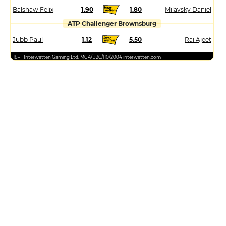
Balshaw Felix
1.90
1.80
Milavsky Daniel
ATP Challenger Brownsburg
Jubb Paul
1.12
5.50
Rai Ajeet
18+ | Interwetten Gaming Ltd. MGA/B2C/110/2004 interwetten.com