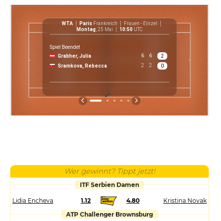
WTA
Paris
Frankreich
Frauen - Einzel
WT
Montag
, 25 Mai
10:50
UTC
Spiel Beendet
6
6
Grabher, Julia
2
€ 61 7
2
2
Sramkova, Rebecca
0
Preis
Wer gewinnt? Tippt jetzt!
ITF Serbien Damen
Lidia Encheva
1.12
4.80
Kristina Novak
ATP Challenger Brownsburg