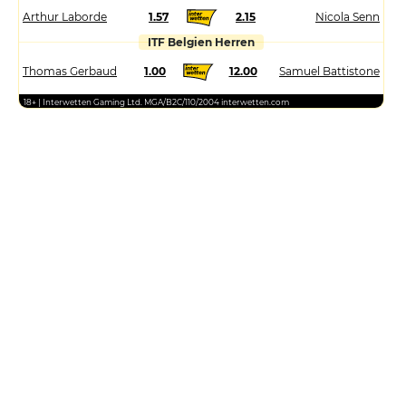
Arthur Laborde
1.57
2.15
Nicola Senn
ITF Belgien Herren
Thomas Gerbaud
1.00
12.00
Samuel Battistone
18+ | Interwetten Gaming Ltd. MGA/B2C/110/2004 interwetten.com