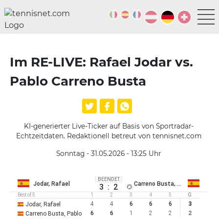
Im RE-LIVE: Rafael Jodar vs.
Pablo Carreno Busta
KI-generierter Live-Ticker auf Basis von Sportradar-
Echtzeitdaten. Redaktionell betreut von tennisnet.com
Sonntag - 31.05.2026 - 13:25
Uhr
BEENDET
Jodar, Rafael
Carreno Busta, Pablo
3
:
2
Best of 5
1
2
3
4
5
G
4
4
6
6
6
3
Jodar, Rafael
6
6
1
2
2
2
Carreno Busta, Pablo