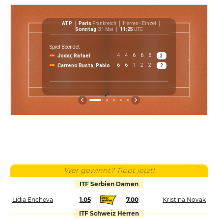
ATP
Paris
Frankreich
Herren - Einzel
ATP
Sonntag
, 31 Mai
11:25
UTC
Spiel Beendet
4
4
6
6
6
Jodar, Rafael
3
€ 28 9
6
6
1
2
2
Carreno Busta, Pablo
2
Preis
Wer gewinnt? Tippt jetzt!
ITF Serbien Damen
Lidia Encheva
1.05
7.00
Kristina Novak
ITF Schweiz Herren