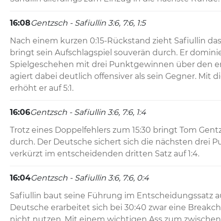
16:08
Gentzsch - Safiullin 3:6, 7:6, 1:5
Nach einem kurzen 0:15-Rückstand zieht Safiullin da
bringt sein Aufschlagspiel souverän durch. Er dominie
Spielgeschehen mit drei Punktgewinnen über den er
agiert dabei deutlich offensiver als sein Gegner. Mit 
erhöht er auf 5:1.
16:06
Gentzsch - Safiullin 3:6, 7:6, 1:4
Trotz eines Doppelfehlers zum 15:30 bringt Tom Gentz
durch. Der Deutsche sichert sich die nächsten drei P
verkürzt im entscheidenden dritten Satz auf 1:4.
16:04
Gentzsch - Safiullin 3:6, 7:6, 0:4
Safiullin baut seine Führung im Entscheidungssatz auf
Deutsche erarbeitet sich bei 30:40 zwar eine Breakch
nicht nutzen. Mit einem wichtigen Ass zum zwischenz