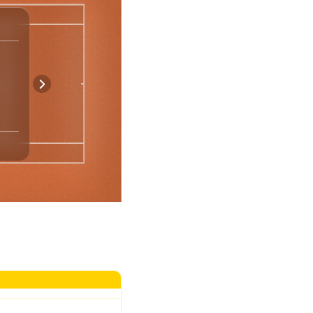
Spiel-Statistik
5
9
Asse
9
3
Doppelfehler
53
56
Punkte Nach 1. Aufschlag
1
4
Gewonnene Breakbälle