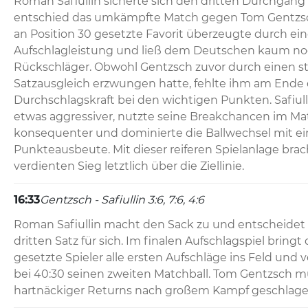
Roman Safiullin sicherte sich den dritten Durchgang 
entschied das umkämpfte Match gegen Tom Gentzsch 
an Position 30 gesetzte Favorit überzeugte durch ein
Aufschlagleistung und ließ dem Deutschen kaum noc
Rückschläger. Obwohl Gentzsch zuvor durch einen st
Satzausgleich erzwungen hatte, fehlte ihm am Ende di
Durchschlagskraft bei den wichtigen Punkten. Safiull
etwas aggressiver, nutzte seine Breakchancen im Mat
konsequenter und dominierte die Ballwechsel mit ein
Punkteausbeute. Mit dieser reiferen Spielanlage brac
verdienten Sieg letztlich über die Ziellinie.
16:33
Gentzsch - Safiullin 3:6, 7:6, 4:6
Roman Safiullin macht den Sack zu und entscheidet 
dritten Satz für sich. Im finalen Aufschlagspiel bringt 
gesetzte Spieler alle ersten Aufschläge ins Feld und v
bei 40:30 seinen zweiten Matchball. Tom Gentzsch mus
hartnäckiger Returns nach großem Kampf geschlag