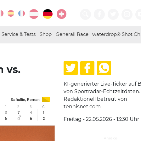
Service & Tests
Shop
Generali Race
waterdrop® Shot Ch
 vs.
KI-generierter Live-Ticker auf B
von Sportradar-Echtzeitdaten.
Redaktionell betreut von
Safiullin, Roman
tennisnet.com
1
2
3
G
3
7
4
1
2
Freitag - 22.05.2026 - 13:30
Uhr
6
6
6
2