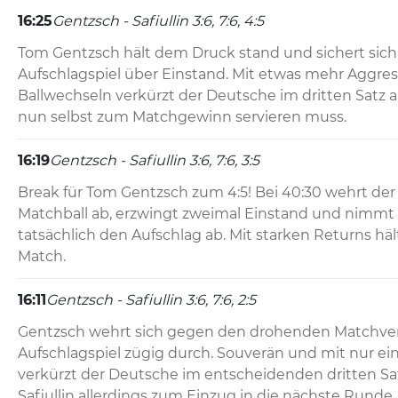
16:25
Gentzsch - Safiullin 3:6, 7:6, 4:5
Tom Gentzsch hält dem Druck stand und sichert sich 
Aufschlagspiel über Einstand. Mit etwas mehr Aggressi
Ballwechseln verkürzt der Deutsche im dritten Satz auf 
nun selbst zum Matchgewinn servieren muss.
16:19
Gentzsch - Safiullin 3:6, 7:6, 3:5
Break für Tom Gentzsch zum 4:5! Bei 40:30 wehrt der
Matchball ab, erzwingt zweimal Einstand und nimmt 
tatsächlich den Aufschlag ab. Mit starken Returns häl
Match.
16:11
Gentzsch - Safiullin 3:6, 7:6, 2:5
Gentzsch wehrt sich gegen den drohenden Matchverlu
Aufschlagspiel zügig durch. Souverän und mit nur ei
verkürzt der Deutsche im entscheidenden dritten Satz 
Safiullin allerdings zum Einzug in die nächste Runde.