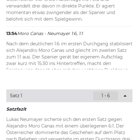
verwandelt drei davon in direkte Punkte. Er agiert 
momentan etwas zwingender als der Spanier und 
belohnt sich mit dem Spielgewinn.
13:54
Moro Canas - Neumayer 1:6, 1:1
Nach dem deutlichen 1:6 im ersten Durchgang stabilisiert 
sich Alejandro Moro Canas und gleicht im zweiten Satz 
zum 1:1 aus. Der Spanier gerät bei eigenem Aufschlag 
zwar kurz mit 15:30 ins Hintertreffen, macht den 
Spielgewinn danach aber mit drei wichtigen Punkten in 
Folge perfekt.
13:50
Moro Canas - Neumayer 1:6, 0:1
Satz 1
1 - 6
Lukas Neumayer knüpft nahtlos an den deutlichen ersten 
Satz an und bringt sein Aufschlagspiel mühelos zum 1:0 
Satzfazit
durch. Der Österreicher gibt lediglich einen Zähler ab 
Lukas Neumayer sicherte sich den ersten Satz gegen 
und bleibt weiterhin der spürbar aktivere Akteur auf dem 
Alejandro Moro Canas mit einem überlegenen 6:1. Der 
Platz.
Österreicher dominierte das Geschehen auf dem Platz 
nach Belieben und verwertete im ersten Durchgang drei 