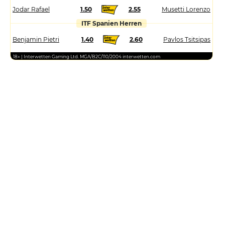
Jodar Rafael
1.50
2.55
Musetti Lorenzo
ITF Spanien Herren
Benjamin Pietri
1.40
2.60
Pavlos Tsitsipas
18+ | Interwetten Gaming Ltd. MGA/B2C/110/2004 interwetten.com