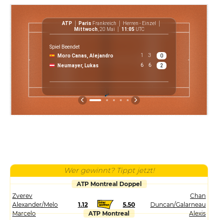
ATP
Paris
Frankreich
Herren - Einzel
ATP
Mittwoch
, 20 Mai
11:05
UTC
Spiel Beendet
1
3
Moro Canas, Alejandro
0
6
6
Neumayer, Lukas
2
Wer gewinnt? Tippt jetzt!
ATP Montreal Doppel
Zverev
Chan
Alexander/Melo
1.12
5.50
Duncan/Galarneau
Marcelo
ATP Montreal
Alexis