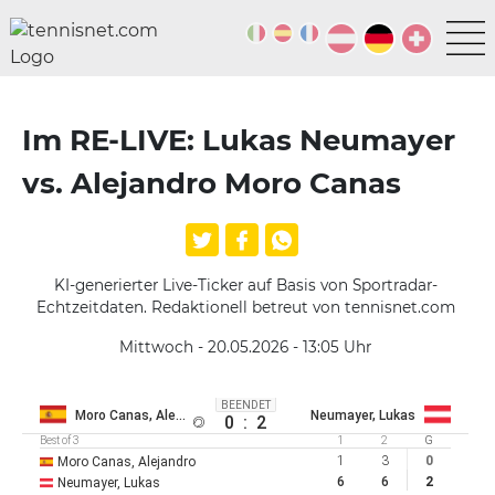
Im RE-LIVE: Lukas Neumayer
vs. Alejandro Moro Canas
KI-generierter Live-Ticker auf Basis von Sportradar-
Echtzeitdaten. Redaktionell betreut von tennisnet.com
Mittwoch - 20.05.2026 - 13:05
Uhr
BEENDET
Moro Canas, Alejandro
Neumayer, Lukas
0
:
2
Best of 3
1
2
G
1
3
0
Moro Canas, Alejandro
6
6
2
Neumayer, Lukas