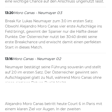
eine wichtige Chance auf den Anschluss ungenutzt lässt.
13:20
Moro Canas - Neumayer 0:3
Break für Lukas Neumayer zum 3:0 im ersten Satz. 
Obwohl Alejandro Moro Canas vier erste Aufschläge ins 
Feld bringt, gewinnt der Spanier nur die Hälfte dieser 
Punkte. Der Österreicher nutzt bei 30:40 direkt seine 
erste Breakchance und erwischt damit einen perfekten 
Start in dieses Match.
13:16
Moro Canas - Neumayer 0:2
Neumayer bestätigt seine Führung souverän und stellt 
auf 2:0 im ersten Satz. Der Österreicher gewinnt sein 
Aufschlagspiel glatt zu Null, während Moro Canas ohne 
einen einzigen Return-Punkt bleibt.
13:13
Moro Canas - Neumayer 0:1
Perfekter Auftakt für Lukas Neumayer! Der Österreicher 
Alejandro Moro Canas betritt heute Court 6 in Paris mit 
dreht im allerersten Spiel einen 15:30-Rückstand und 
einem klaren Ziel vor Augen. In der zweiten 