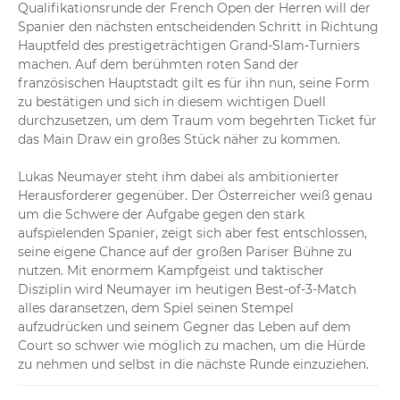
nimmt Moro Canas direkt den Aufschlag ab. Damit geht 
Qualifikationsrunde der French Open der Herren will der 
er früh mit 1:0 in Führung.
Spanier den nächsten entscheidenden Schritt in Richtung 
Hauptfeld des prestigeträchtigen Grand-Slam-Turniers 
machen. Auf dem berühmten roten Sand der 
französischen Hauptstadt gilt es für ihn nun, seine Form 
zu bestätigen und sich in diesem wichtigen Duell 
durchzusetzen, um dem Traum vom begehrten Ticket für 
das Main Draw ein großes Stück näher zu kommen.

Lukas Neumayer steht ihm dabei als ambitionierter 
Herausforderer gegenüber. Der Österreicher weiß genau 
um die Schwere der Aufgabe gegen den stark 
aufspielenden Spanier, zeigt sich aber fest entschlossen, 
seine eigene Chance auf der großen Pariser Bühne zu 
nutzen. Mit enormem Kampfgeist und taktischer 
Disziplin wird Neumayer im heutigen Best-of-3-Match 
alles daransetzen, dem Spiel seinen Stempel 
aufzudrücken und seinem Gegner das Leben auf dem 
Court so schwer wie möglich zu machen, um die Hürde 
zu nehmen und selbst in die nächste Runde einzuziehen.