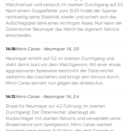
Matchverlust und verkürzt im zweiten Durchgang auf 3:5. 
Nach einem Doppelfehler zum 15:30 findet der Spanier 
rechtzeitig seine Stabilität wieder und sichert sich das 
Aufschlagspiel dank eines wichtigen Asses. Nun kann der 
Österreicher Neumayer das Match bei eigenem Service 
entscheiden.
14:18
Moro Canas - Neumayer 1:6, 2:5
Neumayer erhöht auf 5:2 im zweiten Durchgang und 
steht damit kurz vor dem Matchgewinn. Mit einer etwas 
aggressiveren Spielweise bestimmt der Österreicher 
weiterhin das Geschehen und bringt sein Service durch. 
Moro Canas serviert nun gegen das direkte Aus.
14:12
Moro Canas - Neumayer 1:6, 2:4
Break für Neumayer zur 4:2-Führung im zweiten 
Durchgang! Der Österreicher überzeugt als 
Rückschläger mit starken Returns und verwandelt seine 
Breakchance zum Spielgewinn. Moro Canas wackelt 
hingegen beim ersten Aufschlag, der dem Spanier in 