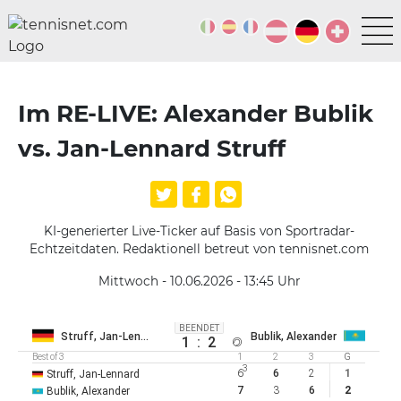
Im RE-LIVE: Alexander Bublik
vs. Jan-Lennard Struff
KI-generierter Live-Ticker auf Basis von Sportradar-
Echtzeitdaten. Redaktionell betreut von tennisnet.com
Mittwoch - 10.06.2026 - 13:45
Uhr
BEENDET
Struff, Jan-Lennard
Bublik, Alexander
1
:
2
Best of 3
1
2
3
G
3
6
6
2
1
Struff, Jan-Lennard
7
3
6
2
Bublik, Alexander