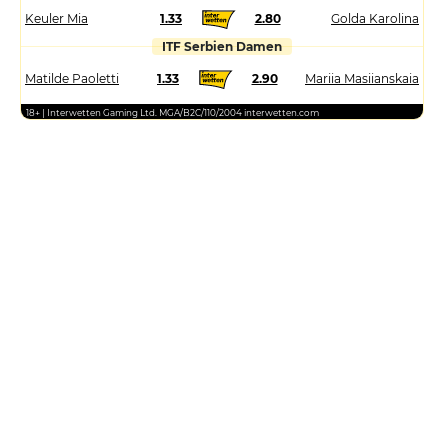
Keuler Mia
1.33
2.80
Golda Karolina
ITF Serbien Damen
Matilde Paoletti
1.33
2.90
Mariia Masiianskaia
18+ | Interwetten Gaming Ltd. MGA/B2C/110/2004 interwetten.com