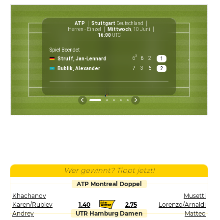
ATP
Stuttgart
Deutschland
Herren - Einzel
Mittwoch
, 10 Juni
16:00
UTC
Spiel Beendet
3
6
6
2
Struff, Jan-Lennard
1
€ 
7
3
6
Bublik, Alexander
2
P
Wer gewinnt? Tippt jetzt!
ATP Montreal Doppel
Khachanov
Musetti
Karen/Rublev
1.40
2.75
Lorenzo/Arnaldi
Andrey
UTR Hamburg Damen
Matteo