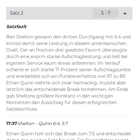
ungesetzte US-Amerikaner nutzt seine zweite 
Breakchance und sichert sich das Aufschlagspiel.
Satz 2
5 - 7
17:39
Shelton - Quinn 6:4, 4:4
Satzfazit
Ethan Quinn befreit sich aus einer brenzligen Situation 
Ben Shelton gewann den dritten Durchgang mit 6:4 und 
und bringt sein Service durch. Nach einem Doppelfehler 
krönte damit seine Leistung in diesem amerikanischen 
zum 15:40 wehrt der US-Amerikaner zwei Breakbälle von 
Duell. Der an Position drei gesetzte Favorit überzeugte 
Ben Shelton in Folge erfolgreich ab. Über Einstand 
durch eine enorm starke Aufschlagleistung und ließ bei 
sichert er sich schließlich den hart umkämpften 
eigenem Service kaum etwas anbrennen. Im Verlauf 
Spielgewinn.
sicherte er sich starke 71 Prozent seiner Aufschlagpunkte 
und erarbeitete sich ein Punkteverhältnis von 97 zu 89. 
Ethan Quinn wehrte sich zwar hartnäckig, musste aber 
letztlich das entscheidende Break hinnehmen. Am Ende 
gab Sheltons größere Konstanz in den wichtigen 
Momenten den Ausschlag für diesen erfolgreichen 
Satzabschluss.
17:37
Shelton - Quinn 6:4, 5:7
Ethan Quinn holt sich das Break zum 7:5 und entscheidet 