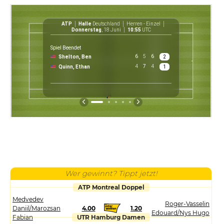
ATP
Halle
Deutschland
Herren - Einzel
ATP
Donnerstag
, 18 Juni
10:55
UTC
Spiel Beendet
6
5
6
Shelton, Ben
2
€ 
4
7
4
Quinn, Ethan
1
P
Wer gewinnt? Tippt jetzt!
ATP Montreal Doppel
Medvedev
Roger-Vasselin
Daniil/Marozsan
4.00
1.20
Edouard/Nys Hugo
Fabian
UTR Hamburg Damen