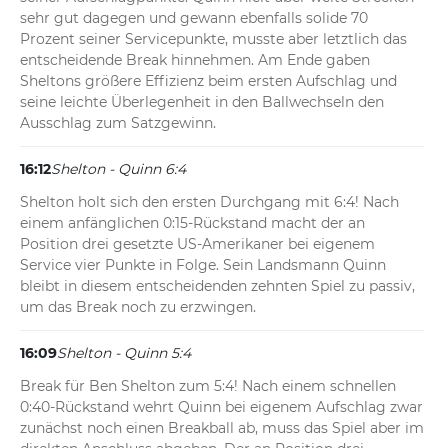
Shelton jegliche Breakchance.
sehr gut dagegen und gewann ebenfalls solide 70 
Prozent seiner Servicepunkte, musste aber letztlich das 
entscheidende Break hinnehmen. Am Ende gaben 
Sheltons größere Effizienz beim ersten Aufschlag und 
seine leichte Überlegenheit in den Ballwechseln den 
Ausschlag zum Satzgewinn.
16:12
Shelton - Quinn 6:4
Shelton holt sich den ersten Durchgang mit 6:4! Nach 
einem anfänglichen 0:15-Rückstand macht der an 
Position drei gesetzte US-Amerikaner bei eigenem 
Service vier Punkte in Folge. Sein Landsmann Quinn 
bleibt in diesem entscheidenden zehnten Spiel zu passiv, 
um das Break noch zu erzwingen.
16:09
Shelton - Quinn 5:4
Break für Ben Shelton zum 5:4! Nach einem schnellen 
0:40-Rückstand wehrt Quinn bei eigenem Aufschlag zwar 
zunächst noch einen Breakball ab, muss das Spiel aber im 