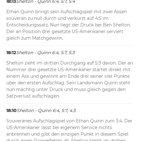
18:13
Shelton - Quinn 6:4, 5:7, 5:4
Ethan Quinn bringt sein Aufschlagspiel mit zwei Assen 
souverän zu null durch und verkürzt auf 4:5 im 
Entscheidungssatz. Nun liegt der Druck bei Ben Shelton. 
Der an Position drei gesetzte US-Amerikaner serviert 
gleich zum Matchgewinn.
18:12
Shelton - Quinn 6:4, 5:7, 5:3
Shelton zieht im dritten Durchgang auf 5:3 davon. Der an 
Nummer drei gesetzte US-Amerikaner startet direkt mit 
einem Ass und gewinnt am Ende drei seiner vier Punkte 
über den ersten Aufschlag. Sein Landsmann Quinn steht 
nun mächtig unter Druck und muss gleich gegen den 
Satzverlust aufschlagen.
18:10
Shelton - Quinn 6:4, 5:7, 4:3
Souveränes Aufschlagspiel von Ethan Quinn zum 3:4. Der 
US-Amerikaner lässt bei eigenem Service nichts 
anbrennen und gibt den einzigen Punkt in diesem Spiel 
durch einen Doppelfehler ab. Shelton bleibt im dritten 