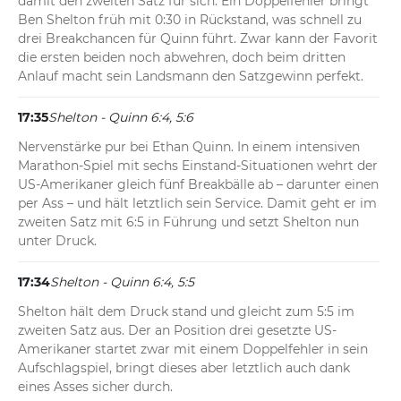
damit den zweiten Satz für sich. Ein Doppelfehler bringt 
Ben Shelton früh mit 0:30 in Rückstand, was schnell zu 
drei Breakchancen für Quinn führt. Zwar kann der Favorit 
die ersten beiden noch abwehren, doch beim dritten 
Anlauf macht sein Landsmann den Satzgewinn perfekt.
17:35
Shelton - Quinn 6:4, 5:6
Nervenstärke pur bei Ethan Quinn. In einem intensiven 
Marathon-Spiel mit sechs Einstand-Situationen wehrt der 
US-Amerikaner gleich fünf Breakbälle ab – darunter einen 
per Ass – und hält letztlich sein Service. Damit geht er im 
zweiten Satz mit 6:5 in Führung und setzt Shelton nun 
unter Druck.
17:34
Shelton - Quinn 6:4, 5:5
Shelton hält dem Druck stand und gleicht zum 5:5 im 
zweiten Satz aus. Der an Position drei gesetzte US-
Amerikaner startet zwar mit einem Doppelfehler in sein 
Aufschlagspiel, bringt dieses aber letztlich auch dank 
eines Asses sicher durch.