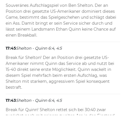
Souveränes Aufschlagspiel von Ben Shelton. Der an 
Position drei gesetzte US-Amerikaner dominiert dieses 
Game, bestimmt das Spielgeschehen und schlägt dabei 
ein Ass. Damit bringt er sein Service sicher durch und 
lässt seinem Landsmann Ethan Quinn keine Chance auf 
einen Breakball.
17:45
Shelton - Quinn 6:4, 4:5
Break für Shelton! Der an Position drei gesetzte US-
Amerikaner nimmt Quinn das Service ab und nutzt bei 
15-40 direkt seine erste Möglichkeit. Quinn wackelt in 
diesem Spiel mehrfach beim ersten Aufschlag, was 
Shelton mit starkem, aggressivem Spiel konsequent 
bestraft.
17:43
Shelton - Quinn 6:4, 4:5
Break für Quinn! Shelton rettet sich bei 30:40 zwar 
zunächst noch mit seinem zweiten Ass in den Einstand, 
muss sein Service direkt danach aber abgeben. Der 