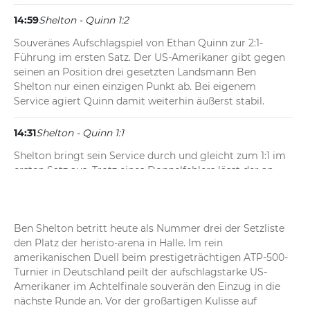
14:59
Shelton - Quinn 1:2
Souveränes Aufschlagspiel von Ethan Quinn zur 2:1-
Führung im ersten Satz. Der US-Amerikaner gibt gegen 
seinen an Position drei gesetzten Landsmann Ben 
Shelton nur einen einzigen Punkt ab. Bei eigenem 
Service agiert Quinn damit weiterhin äußerst stabil.
14:31
Shelton - Quinn 1:1
Shelton bringt sein Service durch und gleicht zum 1:1 im 
ersten Satz aus. Trotz eines Doppelfehlers lässt der an 
Position drei gesetzte Lokalmatador nichts anbrennen 
und sichert sich das Aufschlagspiel souverän dank zweier 
Asse.
Ben Shelton betritt heute als Nummer drei der Setzliste 
den Platz der heristo-arena in Halle. Im rein 
13:46
Shelton - Quinn 0:1
amerikanischen Duell beim prestigeträchtigen ATP-500-
Ethan Quinn wendet im allerersten Spiel direkt einen 
Turnier in Deutschland peilt der aufschlagstarke US-
Fehlstart ab. Trotz eines Doppelfehlers und eines 15:40-
Amerikaner im Achtelfinale souverän den Einzug in die 
Rückstands wehrt er zwei Breakchancen von Ben Shelton 
nächste Runde an. Vor der großartigen Kulisse auf 