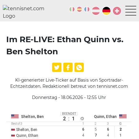
Im RE-LIVE: Ethan Quinn vs.
Ben Shelton
KI-generierter Live-Ticker auf Basis von Sportradar-
Echtzeitdaten. Redaktionell betreut von tennisnet.com
Donnerstag - 18.06.2026 - 12:55
Uhr
BEENDET
Shelton, Ben
Quinn, Ethan
2
:
1
Best of 3
1
2
3
G
6
5
6
2
Shelton, Ben
4
7
4
1
Quinn, Ethan