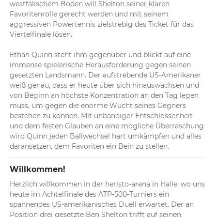
erfolgreich ab. Über Einstand rettet der US-Amerikaner 
westfälischem Boden will Shelton seiner klaren 
sein Aufschlagspiel zur 1:0-Führung.
Favoritenrolle gerecht werden und mit seinem 
aggressiven Powertennis zielstrebig das Ticket für das 
Viertelfinale lösen.

Ethan Quinn steht ihm gegenüber und blickt auf eine 
immense spielerische Herausforderung gegen seinen 
gesetzten Landsmann. Der aufstrebende US-Amerikaner 
weiß genau, dass er heute über sich hinauswachsen und 
von Beginn an höchste Konzentration an den Tag legen 
muss, um gegen die enorme Wucht seines Gegners 
bestehen zu können. Mit unbändiger Entschlossenheit 
und dem festen Glauben an eine mögliche Überraschung 
wird Quinn jeden Ballwechsel hart umkämpfen und alles 
daransetzen, dem Favoriten ein Bein zu stellen.
Willkommen!
Herzlich willkommen in der heristo-arena in Halle, wo uns 
heute im Achtelfinale des ATP-500-Turniers ein 
spannendes US-amerikanisches Duell erwartet. Der an 
Position drei gesetzte Ben Shelton trifft auf seinen 