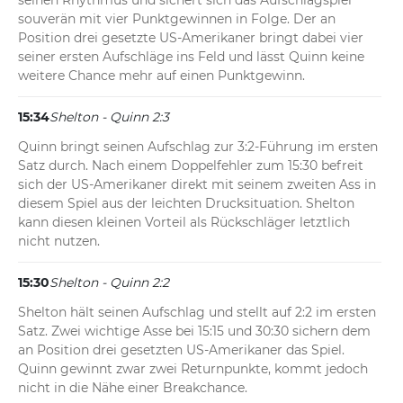
seinen Rhythmus und sichert sich das Aufschlagspiel 
souverän mit vier Punktgewinnen in Folge. Der an 
Position drei gesetzte US-Amerikaner bringt dabei vier 
seiner ersten Aufschläge ins Feld und lässt Quinn keine 
weitere Chance mehr auf einen Punktgewinn.
15:34
Shelton - Quinn 2:3
Quinn bringt seinen Aufschlag zur 3:2-Führung im ersten 
Satz durch. Nach einem Doppelfehler zum 15:30 befreit 
sich der US-Amerikaner direkt mit seinem zweiten Ass in 
diesem Spiel aus der leichten Drucksituation. Shelton 
kann diesen kleinen Vorteil als Rückschläger letztlich 
nicht nutzen.
15:30
Shelton - Quinn 2:2
Shelton hält seinen Aufschlag und stellt auf 2:2 im ersten 
Satz. Zwei wichtige Asse bei 15:15 und 30:30 sichern dem 
an Position drei gesetzten US-Amerikaner das Spiel. 
Quinn gewinnt zwar zwei Returnpunkte, kommt jedoch 
nicht in die Nähe einer Breakchance.