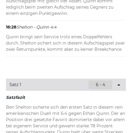
Aufschlagspiel mit gleich vier Assen. Quinn kommt 
lediglich beim zweiten Aufschlag seines Gegners zu 
einem einzigen Punktgewinn.
16:28
Shelton - Quinn 4:4
Quinn bringt sein Service trotz eines Doppelfehlers 
durch. Shelton sichert sich in diesem Aufschlagspiel zwar 
zwei Returnpunkte, kommt aber zu keiner Breakchance.
16:19
Shelton - Quinn 4:4
Blitzsauberes Aufschlagspiel von Ben Shelton. Der an 
Position drei gesetzte US-Amerikaner lässt Quinn keinen 
Satz 1
6 - 4
einzigen Punkt und verbucht auf dem Weg zum 
Spielgewinn zudem ein Ass.
Satzfazit
16:15
Shelton - Quinn 4:4
Ben Shelton sicherte sich den ersten Satz in diesem rein 
amerikanischen Duell mit 6:4 gegen Ethan Quinn. Der an 
Sicheres Aufschlagspiel von Ethan Quinn, der nur einen 
Position drei gesetzte Favorit dominierte dabei vor allem 
gegnerischen Punkt zulässt. Der ungesetzte US-
bei eigenem Service und gewann starke 78 Prozent 
Amerikaner verwehrt seinem favorisierten Landsmann 
seiner Aufschlagpunkte. Quinn hielt über weite Strecken 