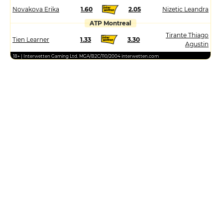
Novakova Erika
1.60
2.05
Nizetic Leandra
ATP Montreal
Tirante Thiago
Tien Learner
1.33
3.30
Agustin
18+ | Interwetten Gaming Ltd. MGA/B2C/110/2004 interwetten.com