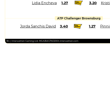
Lidia Encheva
1.27
3.20
Kris
ATP Challenger Brownsburg
Jorda Sanchis David
3.40
1.27
Pinni
18+ | Interwetten Gaming Ltd. MGA/B2C/110/2004 interwetten.com