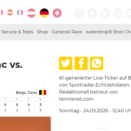
Service & Tests
Shop
Generali Race
waterdrop® Shot Ch
c vs.
KI-generierter Live-Ticker auf B
von Sportradar-Echtzeitdaten.
Redaktionell betreut von
Bergs, Zizou
tennisnet.com
1
2
3
G
6
6
6
3
Sonntag - 24.05.2026 - 12:40
Uh
4
4
3
0