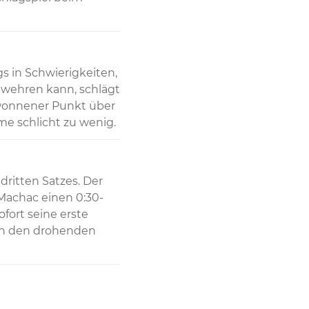
s in Schwierigkeiten, 
wehren kann, schlägt 
wonnener Punkt über 
me schlicht zu wenig.
ritten Satzes. Der 
 Machac einen 0:30-
fort seine erste 
n den drohenden 