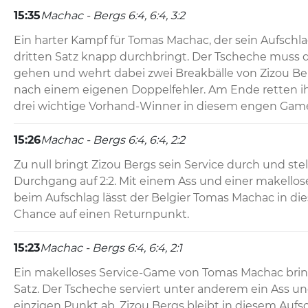
15:35
Machac - Bergs 6:4, 6:4, 3:2
Ein harter Kampf für Tomas Machac, der sein Aufschlag
dritten Satz knapp durchbringt. Der Tscheche muss d
gehen und wehrt dabei zwei Breakbälle von Zizou Ber
nach einem eigenen Doppelfehler. Am Ende retten i
drei wichtige Vorhand-Winner in diesem engen Gam
15:26
Machac - Bergs 6:4, 6:4, 2:2
Zu null bringt Zizou Bergs sein Service durch und stell
Durchgang auf 2:2. Mit einem Ass und einer makello
beim Aufschlag lässt der Belgier Tomas Machac in die
Chance auf einen Returnpunkt.
15:23
Machac - Bergs 6:4, 6:4, 2:1
Ein makelloses Service-Game von Tomas Machac bringt
Satz. Der Tscheche serviert unter anderem ein Ass und
einzigen Punkt ab. Zizou Bergs bleibt in diesem Aufsc