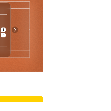
ATP
Paris
Frankreich
Herren - Einzel
1/64
3
€ 28 900 000
Asche
Gut
0
Preisgeld
Belag
Wetter