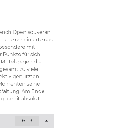
rench Open souverän 
cheche dominierte das 
besondere mit 
 Punkte für sich 
Mittel gegen die 
gesamt zu viele 
ektiv genutzten 
Momenten seine 
tfaltung. Am Ende 
g damit absolut 
6 - 3