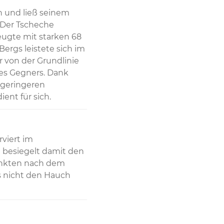
 und ließ seinem 
Der Tscheche 
gte mit starken 68 
rgs leistete sich im 
von der Grundlinie 
es Gegners. Dank 
 geringeren 
ent für sich.
viert im 
 besiegelt damit den 
unkten nach dem 
s nicht den Hauch 