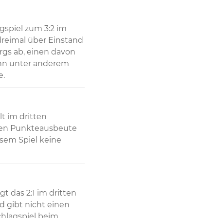
spiel zum 3:2 im 
reimal über Einstand 
gs ab, einen davon 
hn unter anderem 
e.
t im dritten 
sen Punkteausbeute 
sem Spiel keine 
 das 2:1 im dritten 
 gibt nicht einen 
hlagspiel beim 