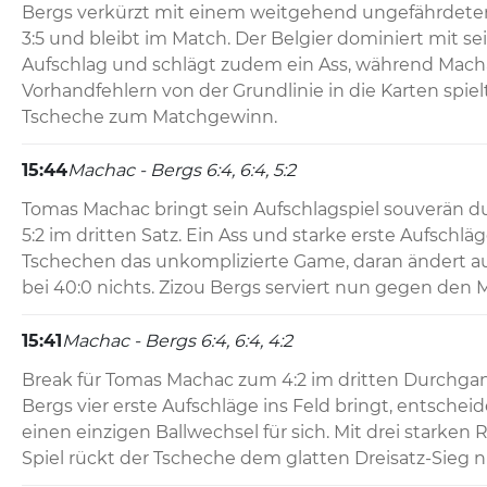
Bergs verkürzt mit einem weitgehend ungefährdeten 
3:5 und bleibt im Match. Der Belgier dominiert mit se
Aufschlag und schlägt zudem ein Ass, während Macha
Vorhandfehlern von der Grundlinie in die Karten spielt
Tscheche zum Matchgewinn.
15:44
Machac - Bergs 6:4, 6:4, 5:2
Tomas Machac bringt sein Aufschlagspiel souverän du
5:2 im dritten Satz. Ein Ass und starke erste Aufschlä
Tschechen das unkomplizierte Game, daran ändert au
bei 40:0 nichts. Zizou Bergs serviert nun gegen den 
15:41
Machac - Bergs 6:4, 6:4, 4:2
Break für Tomas Machac zum 4:2 im dritten Durchgan
Bergs vier erste Aufschläge ins Feld bringt, entscheide
einen einzigen Ballwechsel für sich. Mit drei starken 
Spiel rückt der Tscheche dem glatten Dreisatz-Sieg n