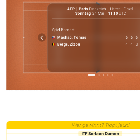
ATP
Paris
Frankreich
Herren - Einzel
Sonntag
, 24 Mai
11:10
UTC
Spiel Beendet
Machac, Tomas
6
6
6
Bergs, Zizou
4
4
3
Wer gewinnt? Tippt jetzt!
ITF Serbien Damen