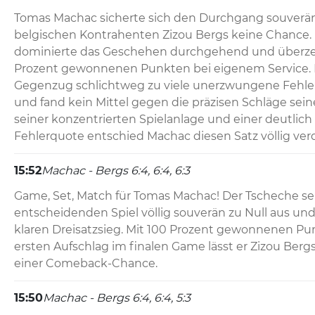
Tomas Machac sicherte sich den Durchgang souverän
belgischen Kontrahenten Zizou Bergs keine Chance. 
dominierte das Geschehen durchgehend und überzeu
Prozent gewonnenen Punkten bei eigenem Service. Be
Gegenzug schlichtweg zu viele unerzwungene Fehler 
und fand kein Mittel gegen die präzisen Schläge sein
seiner konzentrierten Spielanlage und einer deutlich
Fehlerquote entschied Machac diesen Satz völlig verdi
15:52
Machac - Bergs 6:4, 6:4, 6:3
Game, Set, Match für Tomas Machac! Der Tscheche ser
entscheidenden Spiel völlig souverän zu Null aus und
klaren Dreisatzsieg. Mit 100 Prozent gewonnenen P
ersten Aufschlag im finalen Game lässt er Zizou Berg
einer Comeback-Chance.
15:50
Machac - Bergs 6:4, 6:4, 5:3