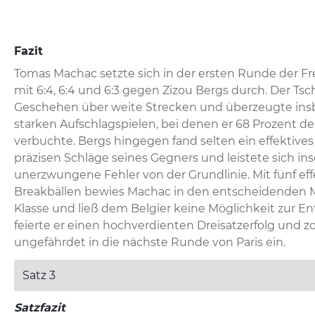
Fazit
Tomas Machac setzte sich in der ersten Runde der F
mit 6:4, 6:4 und 6:3 gegen Zizou Bergs durch. Der Ts
Geschehen über weite Strecken und überzeugte ins
starken Aufschlagspielen, bei denen er 68 Prozent der
verbuchte. Bergs hingegen fand selten ein effektives 
präzisen Schläge seines Gegners und leistete sich ins
unerzwungene Fehler von der Grundlinie. Mit fünf eff
Breakbällen bewies Machac in den entscheidenden 
Klasse und ließ dem Belgier keine Möglichkeit zur En
feierte er einen hochverdienten Dreisatzerfolg und zo
ungefährdet in die nächste Runde von Paris ein.
Satz 3
Satzfazit