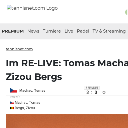
PREMIUM
News
Turniere
Live
Padel
TV & Streaming
tennisnet.com
Im RE-LIVE: Tomas Macha
Zizou Bergs
BEENDET
Machac, Tomas
3
:
0
Best of 5
Machac, Tomas
Bergs, Zizou