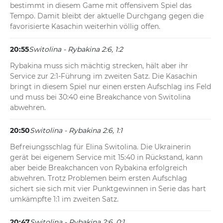
bestimmt in diesem Game mit offensivem Spiel das 
Tempo. Damit bleibt der aktuelle Durchgang gegen die 
favorisierte Kasachin weiterhin völlig offen.
20:55
Switolina - Rybakina 2:6, 1:2
Rybakina muss sich mächtig strecken, hält aber ihr 
Service zur 2:1-Führung im zweiten Satz. Die Kasachin 
bringt in diesem Spiel nur einen ersten Aufschlag ins Feld 
und muss bei 30:40 eine Breakchance von Switolina 
abwehren.
20:50
Switolina - Rybakina 2:6, 1:1
Befreiungsschlag für Elina Switolina. Die Ukrainerin 
gerät bei eigenem Service mit 15:40 in Rückstand, kann 
aber beide Breakchancen von Rybakina erfolgreich 
abwehren. Trotz Problemen beim ersten Aufschlag 
sichert sie sich mit vier Punktgewinnen in Serie das hart 
umkämpfte 1:1 im zweiten Satz.
20:47
Switolina - Rybakina 2:6, 0:1