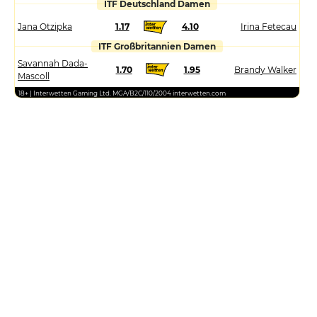
ITF Deutschland Damen
Jana Otzipka
1.17
4.10
Irina Fetecau
ITF Großbritannien Damen
Savannah Dada-
1.70
1.95
Brandy Walker
Mascoll
18+ | Interwetten Gaming Ltd. MGA/B2C/110/2004 interwetten.com