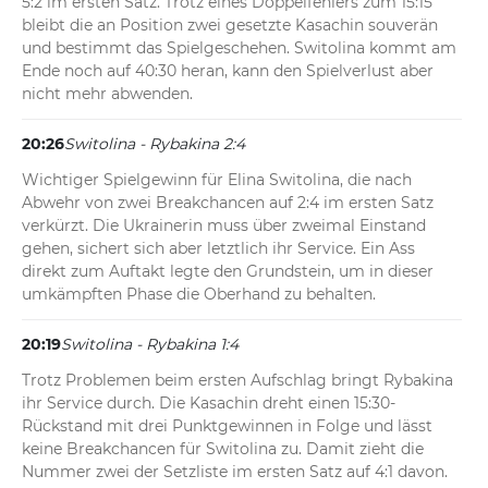
5:2 im ersten Satz. Trotz eines Doppelfehlers zum 15:15 
bleibt die an Position zwei gesetzte Kasachin souverän 
und bestimmt das Spielgeschehen. Switolina kommt am 
Ende noch auf 40:30 heran, kann den Spielverlust aber 
nicht mehr abwenden.
20:26
Switolina - Rybakina 2:4
Wichtiger Spielgewinn für Elina Switolina, die nach 
Abwehr von zwei Breakchancen auf 2:4 im ersten Satz 
verkürzt. Die Ukrainerin muss über zweimal Einstand 
gehen, sichert sich aber letztlich ihr Service. Ein Ass 
direkt zum Auftakt legte den Grundstein, um in dieser 
umkämpften Phase die Oberhand zu behalten.
20:19
Switolina - Rybakina 1:4
Trotz Problemen beim ersten Aufschlag bringt Rybakina 
ihr Service durch. Die Kasachin dreht einen 15:30-
Rückstand mit drei Punktgewinnen in Folge und lässt 
keine Breakchancen für Switolina zu. Damit zieht die 
Nummer zwei der Setzliste im ersten Satz auf 4:1 davon.