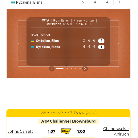
6
4
4
1
Rybakina, Elena
WTA
Rom
Italien
Frauen - Einzel
W
Mittwoch
, 13 Mai
17:45
UTC
Spiel Beendet
2
6
6
Svitolina, Elina
2
€ 7 22
6
4
4
Rybakina, Elena
1
Preis
Wer gewinnt? Tippt jetzt!
ATP Challenger Brownsburg
Chandrasekar
Johns Garrett
1.07
7.00
Anirudh