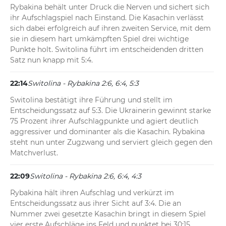
Rybakina behält unter Druck die Nerven und sichert sich 
ihr Aufschlagspiel nach Einstand. Die Kasachin verlässt 
sich dabei erfolgreich auf ihren zweiten Service, mit dem 
sie in diesem hart umkämpften Spiel drei wichtige 
Punkte holt. Switolina führt im entscheidenden dritten 
Satz nun knapp mit 5:4.
22:14
Switolina - Rybakina 2:6, 6:4, 5:3
Switolina bestätigt ihre Führung und stellt im 
Entscheidungssatz auf 5:3. Die Ukrainerin gewinnt starke 
75 Prozent ihrer Aufschlagpunkte und agiert deutlich 
aggressiver und dominanter als die Kasachin. Rybakina 
steht nun unter Zugzwang und serviert gleich gegen den 
Matchverlust.
22:09
Switolina - Rybakina 2:6, 6:4, 4:3
Rybakina hält ihren Aufschlag und verkürzt im 
Entscheidungssatz aus ihrer Sicht auf 3:4. Die an 
Nummer zwei gesetzte Kasachin bringt in diesem Spiel 
vier erste Aufschläge ins Feld und punktet bei 30:15 