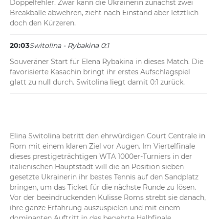
Doppelfehler. Zwar kann die Ukrainerin zunächst zwei 
Breakbälle abwehren, zieht nach Einstand aber letztlich 
doch den Kürzeren.
20:03
Switolina - Rybakina 0:1
Souveräner Start für Elena Rybakina in dieses Match. Die 
favorisierte Kasachin bringt ihr erstes Aufschlagspiel 
glatt zu null durch. Switolina liegt damit 0:1 zurück.
Elina Switolina betritt den ehrwürdigen Court Centrale in 
Rom mit einem klaren Ziel vor Augen. Im Viertelfinale 
dieses prestigeträchtigen WTA 1000er-Turniers in der 
italienischen Hauptstadt will die an Position sieben 
gesetzte Ukrainerin ihr bestes Tennis auf den Sandplatz 
bringen, um das Ticket für die nächste Runde zu lösen. 
Vor der beeindruckenden Kulisse Roms strebt sie danach, 
ihre ganze Erfahrung auszuspielen und mit einem 
dominanten Auftritt in das begehrte Halbfinale 