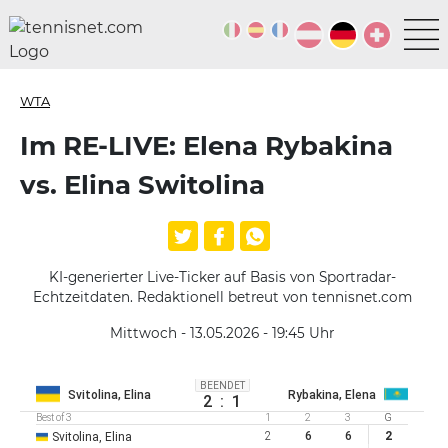
WTA
Im RE-LIVE: Elena Rybakina
vs. Elina Switolina
KI-generierter Live-Ticker auf Basis von Sportradar-
Echtzeitdaten. Redaktionell betreut von tennisnet.com
Mittwoch - 13.05.2026 - 19:45
Uhr
BEENDET
Svitolina, Elina
Rybakina, Elena
2
:
1
Best of 3
1
2
3
G
2
6
6
2
Svitolina, Elina