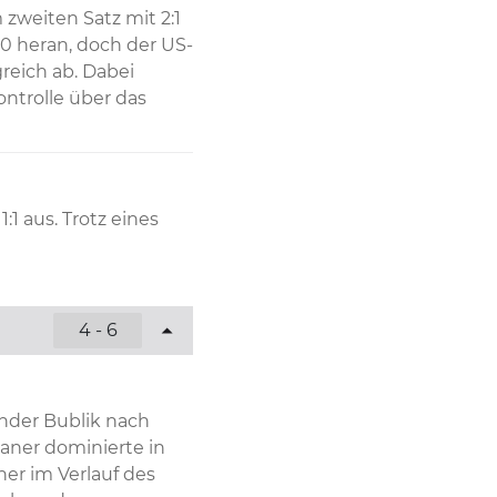
 zweiten Satz mit 2:1 
0 heran, doch der US-
reich ab. Dabei 
ntrolle über das 
 aus. Trotz eines 
lusts zum 30:30 hält 
wechsel, bei denen 
4 - 6
. Der US-Amerikaner 
d schlägt dabei 
ander Bublik nach 
n chancenlos.
aner dominierte in 
 im Verlauf des 