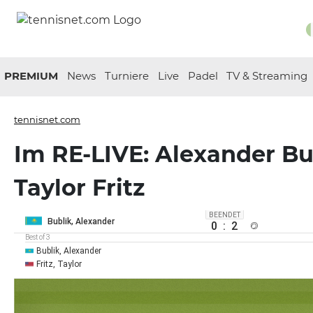
PREMIUM
News
Turniere
Live
Padel
TV & Streaming
tennisnet.com
Im RE-LIVE: Alexander Bub
Taylor Fritz
BEENDET
Bublik, Alexander
0
:
2
Best of 3
Bublik, Alexander
Fritz, Taylor