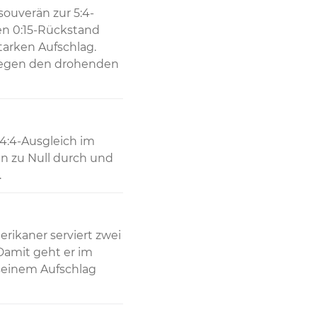
 souverän zur 5:4-
n 0:15-Rückstand 
arken Aufschlag. 
gegen den drohenden 
4:4-Ausgleich im 
n zu Null durch und 
.
rikaner serviert zwei 
Damit geht er im 
seinem Aufschlag 