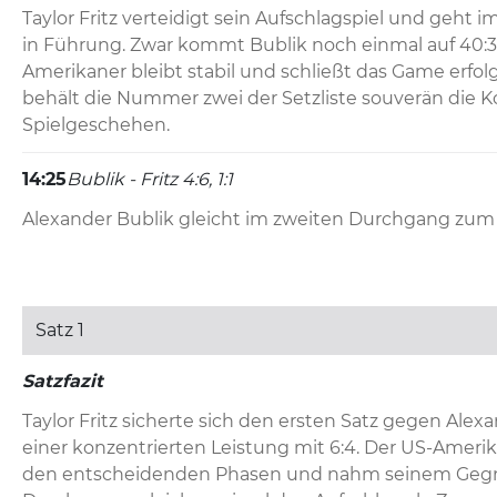
Taylor Fritz verteidigt sein Aufschlagspiel und geht im
in Führung. Zwar kommt Bublik noch einmal auf 40:3
Amerikaner bleibt stabil und schließt das Game erfolg
behält die Nummer zwei der Setzliste souverän die Ko
Spielgeschehen.
14:25
Bublik - Fritz 4:6, 1:1
Alexander Bublik gleicht im zweiten Durchgang zum 1:1
Doppelfehlers zum 30:15 und eines weiteren Punktver
der Kasache sein Service. Dabei gewinnt er beide Ball
sein erster Aufschlag im Feld landet.
Satz 1
14:22
Bublik - Fritz 4:6, 0:1
Satzfazit
Auftakt nach Maß in den zweiten Satz für Taylor Fritz
sichert sich sein Aufschlagspiel ohne Punktverlust un
Taylor Fritz sicherte sich den ersten Satz gegen Alex
gleich zwei Asse. Alexander Bublik bleibt beim Retur
einer konzentrierten Leistung mit 6:4. Der US-Amerik
den entscheidenden Phasen und nahm seinem Gegner