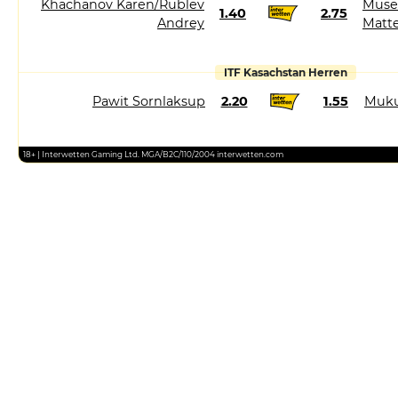
Khachanov Karen/Rublev
Muset
1.40
2.75
Andrey
Matt
ITF Kasachstan Herren
Pawit Sornlaksup
2.20
1.55
Muku
18+ | Interwetten Gaming Ltd. MGA/B2C/110/2004 interwetten.com