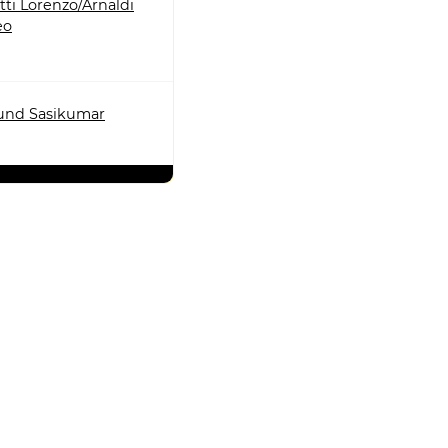
ti Lorenzo/Arnaldi
eo
nd Sasikumar