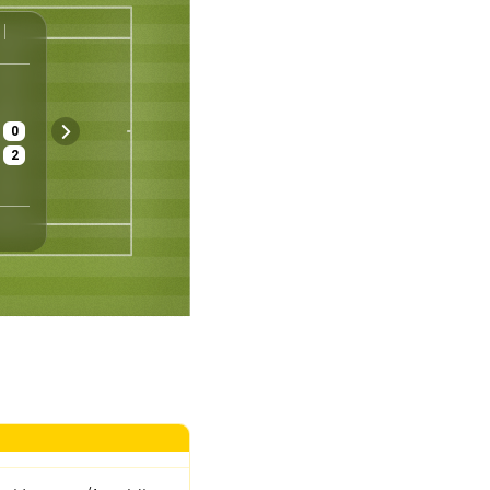
ATP
Stuttgart
Deutschland
Herren - Einzel
Halbfinale
0
€ 768 220
Gras
2
Preisgeld
Belag