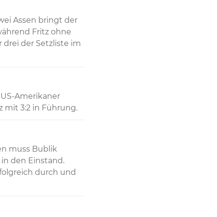
wei Assen bringt der 
während Fritz ohne 
rei der Setzliste im 
r US-Amerikaner 
 mit 3:2 in Führung.
n muss Bublik 
n den Einstand. 
folgreich durch und 