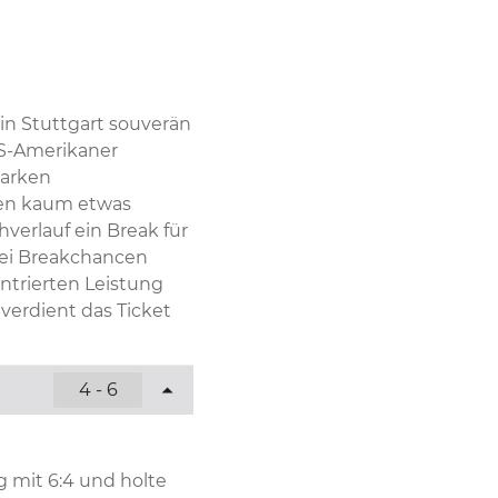
 in Stuttgart souverän 
S-Amerikaner 
arken 
len kaum etwas 
erlauf ein Break für 
rei Breakchancen 
ntrierten Leistung 
 verdient das Ticket 
4 - 6
 mit 6:4 und holte 