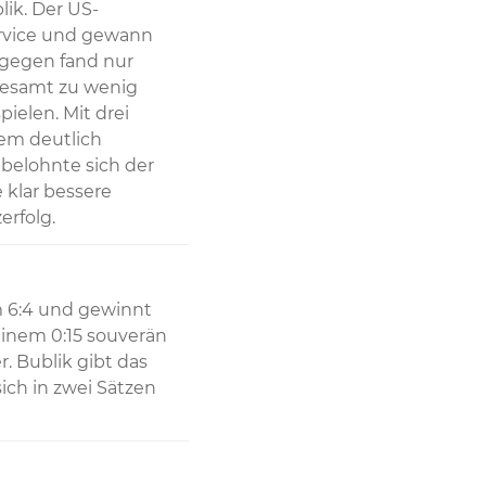
ik. Der US-
rvice und gewann 
gegen fand nur 
gesamt zu wenig 
elen. Mit drei 
em deutlich 
 belohnte sich der 
klar bessere 
rfolg.
m 6:4 und gewinnt 
inem 0:15 souverän 
 Bublik gibt das 
ich in zwei Sätzen 