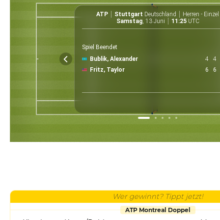
ATP
Stuttgart
Deutschland
Herren - Einzel
Samstag
, 13 Juni
11:25
UTC
Spiel Beendet
Bublik, Alexander
4
4
Fritz, Taylor
6
6
Wer gewinnt? Tippt jetzt!
ATP Montreal Doppel