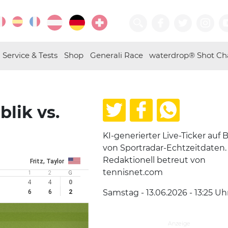
Service & Tests
Shop
Generali Race
waterdrop® Shot Ch
lik vs.
KI-generierter Live-Ticker auf B
von Sportradar-Echtzeitdaten.
Redaktionell betreut von
Fritz, Taylor
tennisnet.com
1
2
G
4
4
0
Samstag - 13.06.2026 - 13:25
Uh
6
6
2