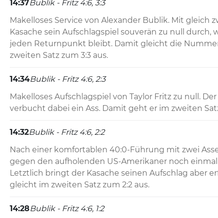
14:37
Bublik - Fritz 4:6, 3:3
Makelloses Service von Alexander Bublik. Mit gleich z
Kasache sein Aufschlagspiel souverän zu null durch, 
jeden Returnpunkt bleibt. Damit gleicht die Nummer d
zweiten Satz zum 3:3 aus.
14:34
Bublik - Fritz 4:6, 2:3
Makelloses Aufschlagspiel von Taylor Fritz zu null. De
verbucht dabei ein Ass. Damit geht er im zweiten Satz
14:32
Bublik - Fritz 4:6, 2:2
Nach einer komfortablen 40:0-Führung mit zwei Asse
gegen den aufholenden US-Amerikaner noch einmal i
Letztlich bringt der Kasache seinen Aufschlag aber er
gleicht im zweiten Satz zum 2:2 aus.
14:28
Bublik - Fritz 4:6, 1:2