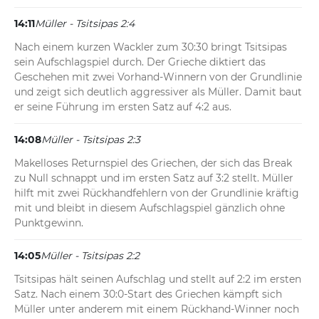
14:11
Müller - Tsitsipas 2:4
Nach einem kurzen Wackler zum 30:30 bringt Tsitsipas 
sein Aufschlagspiel durch. Der Grieche diktiert das 
Geschehen mit zwei Vorhand-Winnern von der Grundlinie 
und zeigt sich deutlich aggressiver als Müller. Damit baut 
er seine Führung im ersten Satz auf 4:2 aus.
14:08
Müller - Tsitsipas 2:3
Makelloses Returnspiel des Griechen, der sich das Break 
zu Null schnappt und im ersten Satz auf 3:2 stellt. Müller 
hilft mit zwei Rückhandfehlern von der Grundlinie kräftig 
mit und bleibt in diesem Aufschlagspiel gänzlich ohne 
Punktgewinn.
14:05
Müller - Tsitsipas 2:2
Tsitsipas hält seinen Aufschlag und stellt auf 2:2 im ersten 
Satz. Nach einem 30:0-Start des Griechen kämpft sich 
Müller unter anderem mit einem Rückhand-Winner noch 