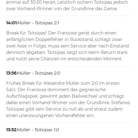
einmal auf 30:30 heran. Letztlich sichern Tsitsipas jedoch 
zwei Vorhand-Winner von der Grundlinie das Game.
14:01
Müller - Tsitsipas 2:1
Break für Tsitsipas! Der Franzose gerät durch einen 
anfänglichen Doppelfehler in Rückstand, schlägt zwar 
zwei Asse in Folge, muss sein Service aber nach Einstand 
dennoch abgeben. Tsitsipas zeigt sich beim Return stark 
und nutzt seine Chancen im entscheidenden Moment.
13:56
Müller - Tsitsipas 2:0
Frühes Break für Alexandre Müller zum 2:0 im ersten 
Satz. Der Franzose dominiert das gegnerische 
Aufschlagspiel, gewinnt jeden Ballwechsel und schlägt 
dabei einen Vorhand-Winner von der Grundlinie. Stefanos 
Tsitsipas gibt sein Service zu null ab und streut zudem 
einen unerzwungenen Vorhandfehler ein.
13:52
Müller - Tsitsipas 1:0