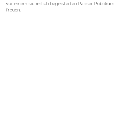
vor einem sicherlich begeisterten Pariser Publikum 
freuen.