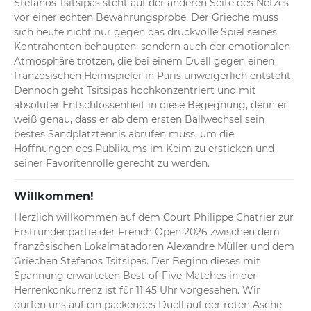
Stefanos Tsitsipas steht auf der anderen Seite des Netzes 
vor einer echten Bewährungsprobe. Der Grieche muss 
sich heute nicht nur gegen das druckvolle Spiel seines 
Kontrahenten behaupten, sondern auch der emotionalen 
Atmosphäre trotzen, die bei einem Duell gegen einen 
französischen Heimspieler in Paris unweigerlich entsteht. 
Dennoch geht Tsitsipas hochkonzentriert und mit 
absoluter Entschlossenheit in diese Begegnung, denn er 
weiß genau, dass er ab dem ersten Ballwechsel sein 
bestes Sandplatztennis abrufen muss, um die 
Hoffnungen des Publikums im Keim zu ersticken und 
seiner Favoritenrolle gerecht zu werden.
Willkommen!
Herzlich willkommen auf dem Court Philippe Chatrier zur 
Erstrundenpartie der French Open 2026 zwischen dem 
französischen Lokalmatadoren Alexandre Müller und dem 
Griechen Stefanos Tsitsipas. Der Beginn dieses mit 
Spannung erwarteten Best-of-Five-Matches in der 
Herrenkonkurrenz ist für 11:45 Uhr vorgesehen. Wir 
dürfen uns auf ein packendes Duell auf der roten Asche 