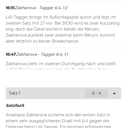
16:51
Zakharova - Tagger 6:4, 1:2
Lilli Tagger bringt ihr Aufschlagspiel durch und legt im 
zweiten Satz mit 2:1 vor. Bei 30:30 wird es zwar kurzzeitig 
eng, doch die Österreicherin behält die Nerven. 
Zakharova punktet zwar zweimal beim Return, kommt 
aber letztlich zu keiner Breakchance.
16:47
Zakharova - Tagger 6:4, 1:1
Zakharova zieht im zweiten Durchgang nach und stellt 
auf 1:1. Die Favoritin gewinnt alle Punkte über ihren 
ersten Aufschlag und lässt nichts anbrennen. Lediglich 
ein Doppelfehler bringt der Österreicherin Tagger 
überhaupt einen Punkt ein.
Satz 1
6 - 4
16:45
Zakharova - Tagger 6:4, 0:1
Satzfazit
Makelloser Start in den zweiten Durchgang für Lilli 
Anastasia Zakharova sicherte sich den ersten Satz in 
Tagger. Die Österreicherin sichert sich ihr Aufschlagspiel 
einem sehr ausgeglichenen Duell mit 6:4 gegen die 
ohne Punktverlust und glänzt dabei unter anderem mit 
Österreicherin Lilli Tagger. Ein einziges erfolgreiches 