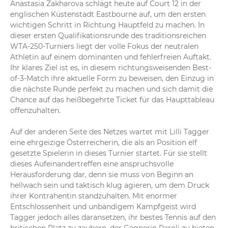
Anastasia Zakharova schlägt heute auf Court 12 in der 
Lilli Tagger eröffnet die Partie erfolgreich und sichert 
englischen Küstenstadt Eastbourne auf, um den ersten 
sich ihr erstes Aufschlagspiel. Anastasia Zakharova kann 
wichtigen Schritt in Richtung Hauptfeld zu machen. In 
bei den Returns zwar zweimal ausgleichen, ab dem 30:30 
dieser ersten Qualifikationsrunde des traditionsreichen 
macht die Österreicherin jedoch die entscheidenden 
WTA-250-Turniers liegt der volle Fokus der neutralen 
Punkte. Damit geht Tagger im ersten Satz mit 1:0 in 
Athletin auf einem dominanten und fehlerfreien Auftakt. 
Führung.
Ihr klares Ziel ist es, in diesem richtungsweisenden Best-
of-3-Match ihre aktuelle Form zu beweisen, den Einzug in 
die nächste Runde perfekt zu machen und sich damit die 
Chance auf das heißbegehrte Ticket für das Haupttableau 
offenzuhalten.

Auf der anderen Seite des Netzes wartet mit Lilli Tagger 
eine ehrgeizige Österreicherin, die als an Position elf 
gesetzte Spielerin in dieses Turnier startet. Für sie stellt 
dieses Aufeinandertreffen eine anspruchsvolle 
Herausforderung dar, denn sie muss von Beginn an 
hellwach sein und taktisch klug agieren, um dem Druck 
ihrer Kontrahentin standzuhalten. Mit enormer 
Entschlossenheit und unbändigem Kampfgeist wird 
Tagger jedoch alles daransetzen, ihr bestes Tennis auf den 