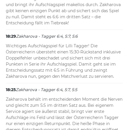
und bringt ihr Aufschlagspiel makellos durch. Zakharova 
gibt keinen einzigen Punkt ab und sichert sich das Spiel 
zu null. Damit steht es 6:6 im dritten Satz – die 
Entscheidung fällt im Tiebreak!
18:29
Zakharova - Tagger 6:4, 5:7, 5:6
Wichtiges Aufschlagspiel für Lilli Tagger! Die 
Österreicherin übersteht einen 15:30-Rückstand inklusive 
Doppelfehler unbeschadet und sichert sich mit drei 
Punkten in Serie ihr Aufschlagspiel. Damit geht sie im 
Entscheidungssatz mit 6:5 in Führung und zwingt 
Zakharova nun, gegen den Matchverlust zu servieren.
18:25
Zakharova - Tagger 6:4, 5:7, 5:5
Zakharova behält im entscheidenden Moment die Nerven 
und gleicht zum 5:5 im dritten Satz aus. Bei eigenem 
Service agiert sie äußerst stabil, bringt vier erste 
Aufschläge ins Feld und lässt der Österreicherin Tagger 
nur einen einzigen Returnpunkt. Die heiße Phase in 
diesem Entscheidungssatz ist damit endgültig eröffnet.