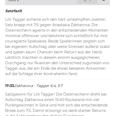
und sichert sich mit drei Punkten in Folge das Game. 
Damit gleicht sie im Entscheidungssatz zum 1:1 aus. 
Satzfazit
Letztlich reichen ihr 60 Prozent gewonnene 
Servicepunkte, um die Österreicherin Tagger erfolgreich 
Lilli Tagger sicherte sich den hart umkämpften zweiten 
auf Distanz zu halten.
Satz knapp mit 7:5 gegen Anastasia Zakharova. Die 
Österreicherin agierte in den entscheidenden Momenten 
17:44
Zakharova - Tagger 6:4, 5:7, 0:1
minimal offensiver und belohnte sich schließlich für ihre 
couragierte Spielweise. Beide Spielerinnen zeigten sich 
Lilli Tagger eröffnet den Entscheidungssatz mit einem 
bei eigenem Aufschlag über weite Strecken äußerst stabil 
sicheren Aufschlagspiel zur 1:0-Führung. Die 
und gaben kaum Chancen beim Return aus der Hand. 
Österreicherin gibt dabei lediglich einen Punkt ab und 
Letztlich machten in diesem enorm ausgeglichenen 
bestimmt direkt das Spielgeschehen. Zakharova kommt 
Durchgang nur Nuancen den Unterschied zugunsten von 
im Returnspiel folglich kaum zum Zug.
Tagger aus, die am Ende die etwas besseren Antworten 
auf die Schläge ihrer Kontrahentin fand.
17:33
Zakharova - Tagger 6:4, 5:7
Satzgewinn für Lilli Tagger! Die Österreicherin dreht bei 
Aufschlag Zakharova einen 15:40-Rückstand mit vier 
Punktgewinnen in Serie und holt sich das entscheidende 
Break zum 7:5. Damit erzwingt sie dank starker Returns 