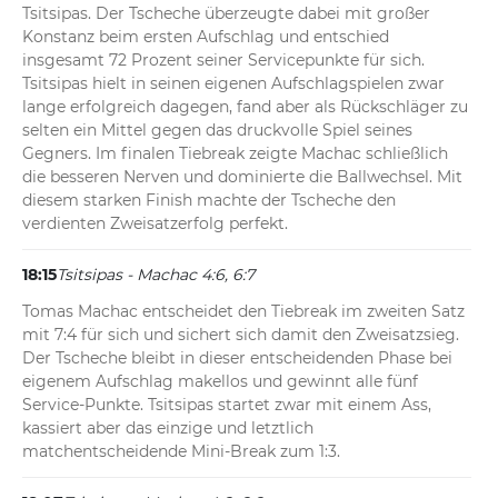
Tsitsipas. Der Tscheche überzeugte dabei mit großer 
Konstanz beim ersten Aufschlag und entschied 
insgesamt 72 Prozent seiner Servicepunkte für sich. 
Tsitsipas hielt in seinen eigenen Aufschlagspielen zwar 
lange erfolgreich dagegen, fand aber als Rückschläger zu 
selten ein Mittel gegen das druckvolle Spiel seines 
Gegners. Im finalen Tiebreak zeigte Machac schließlich 
die besseren Nerven und dominierte die Ballwechsel. Mit 
diesem starken Finish machte der Tscheche den 
verdienten Zweisatzerfolg perfekt.
18:15
Tsitsipas - Machac 4:6, 6:7
Tomas Machac entscheidet den Tiebreak im zweiten Satz 
mit 7:4 für sich und sichert sich damit den Zweisatzsieg. 
Der Tscheche bleibt in dieser entscheidenden Phase bei 
eigenem Aufschlag makellos und gewinnt alle fünf 
Service-Punkte. Tsitsipas startet zwar mit einem Ass, 
kassiert aber das einzige und letztlich 
matchentscheidende Mini-Break zum 1:3.