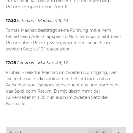
Tomas Machac bleibt in diesem fünften Spiel beim 
Return komplett ohne Zugriff.
17:32
Tsitsipas - Machac 4:6, 1:3
Tomas Machac bestätigt seine Führung mit einem 
fehlerfreien Aufschlagspiel zu Null. Tsitsipas bleibt beim 
Return ohne Punktgewinn, womit der Tscheche im 
zweiten Satz auf 3:1 davonzieht.
17:29
Tsitsipas - Machac 4:6, 1:2
Frühes Break für Machac im zweiten Durchgang. Der 
Tscheche nutzt die zahlreichen Fehler beim ersten 
Aufschlag von Tsitsipas konsequent aus und dominiert 
das Spiel beim Return. Damit übernimmt der 
Außenseiter mit 2:1 nun auch im zweiten Satz die 
Kontrolle.
17:26
Tsitsipas - Machac 4:6, 1:1
Tomas Machac bringt seinen Aufschlag durch und stellt 
Satz 1
4 - 6