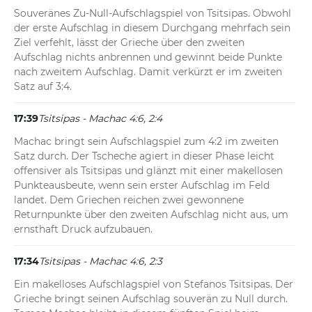
Souveränes Zu-Null-Aufschlagspiel von Tsitsipas. Obwohl 
der erste Aufschlag in diesem Durchgang mehrfach sein 
Ziel verfehlt, lässt der Grieche über den zweiten 
Aufschlag nichts anbrennen und gewinnt beide Punkte 
nach zweitem Aufschlag. Damit verkürzt er im zweiten 
Satz auf 3:4.
17:39
Tsitsipas - Machac 4:6, 2:4
Machac bringt sein Aufschlagspiel zum 4:2 im zweiten 
Satz durch. Der Tscheche agiert in dieser Phase leicht 
offensiver als Tsitsipas und glänzt mit einer makellosen 
Punkteausbeute, wenn sein erster Aufschlag im Feld 
landet. Dem Griechen reichen zwei gewonnene 
Returnpunkte über den zweiten Aufschlag nicht aus, um 
ernsthaft Druck aufzubauen.
17:34
Tsitsipas - Machac 4:6, 2:3
Ein makelloses Aufschlagspiel von Stefanos Tsitsipas. Der 
Grieche bringt seinen Aufschlag souverän zu Null durch. 