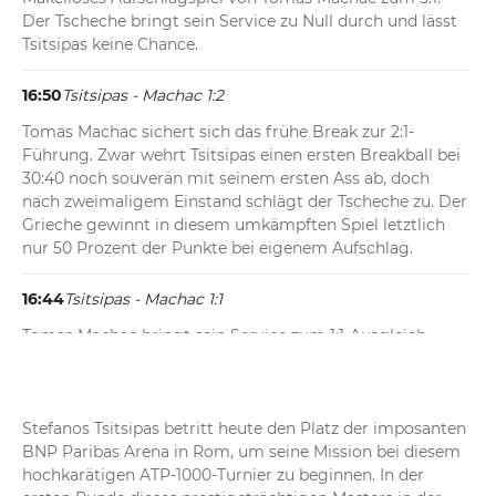
Der Tscheche bringt sein Service zu Null durch und lässt 
Tsitsipas keine Chance.
16:50
Tsitsipas - Machac 1:2
Tomas Machac sichert sich das frühe Break zur 2:1-
Führung. Zwar wehrt Tsitsipas einen ersten Breakball bei 
30:40 noch souverän mit seinem ersten Ass ab, doch 
nach zweimaligem Einstand schlägt der Tscheche zu. Der 
Grieche gewinnt in diesem umkämpften Spiel letztlich 
nur 50 Prozent der Punkte bei eigenem Aufschlag.
16:44
Tsitsipas - Machac 1:1
Tomas Machac bringt sein Service zum 1:1-Ausgleich 
durch. Nach einer schnellen 40:0-Führung lässt der 
Tscheche Tsitsipas zwar noch auf 40:30 herankommen, 
sichert sich aber letztlich das Aufschlagspiel. 
Ausschlaggebend ist dabei seine Zuverlässigkeit beim 
Stefanos Tsitsipas betritt heute den Platz der imposanten 
ersten Aufschlag, von dem alle fünf Versuche direkt im 
BNP Paribas Arena in Rom, um seine Mission bei diesem 
Feld landen.
hochkarätigen ATP-1000-Turnier zu beginnen. In der 