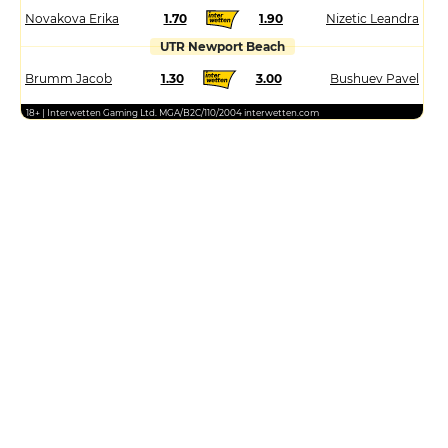
Novakova Erika
1.70
1.90
Nizetic Leandra
UTR Newport Beach
Brumm Jacob
1.30
3.00
Bushuev Pavel
18+ | Interwetten Gaming Ltd. MGA/B2C/110/2004 interwetten.com