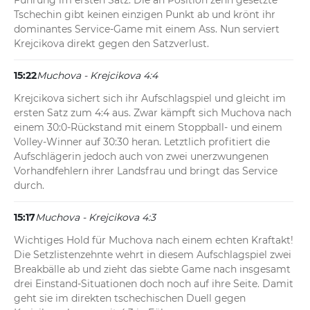
Führung im ersten Satz. Die an Position zehn gesetzte 
Tschechin gibt keinen einzigen Punkt ab und krönt ihr 
dominantes Service-Game mit einem Ass. Nun serviert 
Krejcikova direkt gegen den Satzverlust.
15:22
Muchova - Krejcikova 4:4
Krejcikova sichert sich ihr Aufschlagspiel und gleicht im 
ersten Satz zum 4:4 aus. Zwar kämpft sich Muchova nach 
einem 30:0-Rückstand mit einem Stoppball- und einem 
Volley-Winner auf 30:30 heran. Letztlich profitiert die 
Aufschlägerin jedoch auch von zwei unerzwungenen 
Vorhandfehlern ihrer Landsfrau und bringt das Service 
durch.
15:17
Muchova - Krejcikova 4:3
Wichtiges Hold für Muchova nach einem echten Kraftakt! 
Die Setzlistenzehnte wehrt in diesem Aufschlagspiel zwei 
Breakbälle ab und zieht das siebte Game nach insgesamt 
drei Einstand-Situationen doch noch auf ihre Seite. Damit 
geht sie im direkten tschechischen Duell gegen 