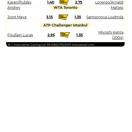
Karen/Rublev
1.40
2.75
Lorenzo/Arnaldi
Andrey
WTA Toronto
Matteo
Joint Maya
3.15
1.35
Samsonova Liudmila
ATP Challenger Istanbul
Miyoshi Kenta
Poullain Lucas
2.95
1.35
(2004)
18+ | Interwetten Gaming Ltd. MGA/B2C/110/2004 interwetten.com