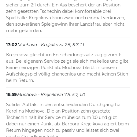
sicher zum 2:1 durch. Ein Ass beschert der an Position 
zehn gesetzten Tschechin dabei komfortable drei 
Spielbälle. Krejcikova kann zwar noch einmal verkürzen, 
den souveränen Spielgewinn ihrer Landsfrau aber nicht 
mehr gefährden.
17:02
Muchova - Krejcikova 7:5, 5:7, 1:1
Krejcikova gleicht im Entscheidungssatz zügig zum 1:1 
aus. Bei eigenem Service zeigt sie sich makellos und gibt 
keinen einzigen Punkt ab. Muchova bleibt in diesem 
Aufschlagspiel völlig chancenlos und macht keinen Stich 
beim Return.
16:59
Muchova - Krejcikova 7:5, 5:7, 1:0
Solider Auftakt in den entscheidenden Durchgang für 
Karolina Muchova. Die an Position zehn gesetzte 
Tschechin hält ihr Service mühelos zum 1:0 und gibt 
dabei nur einen Punkt ab. Barbora Krejcikova agiert beim 
Return hingegen noch zu passiv und leistet sich zwei 
rasche Grundlinienfehler.