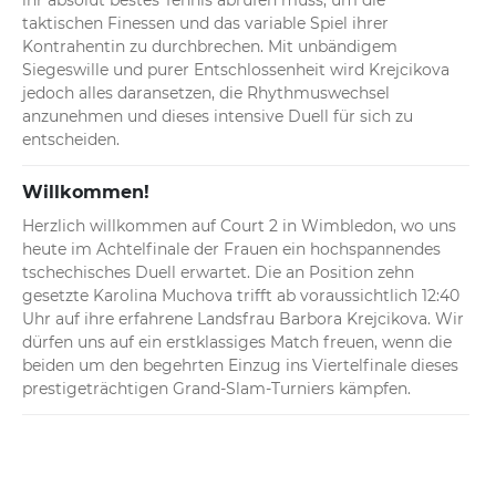
ihr absolut bestes Tennis abrufen muss, um die 
taktischen Finessen und das variable Spiel ihrer 
Kontrahentin zu durchbrechen. Mit unbändigem 
Siegeswille und purer Entschlossenheit wird Krejcikova 
jedoch alles daransetzen, die Rhythmuswechsel 
anzunehmen und dieses intensive Duell für sich zu 
entscheiden.
Willkommen!
Herzlich willkommen auf Court 2 in Wimbledon, wo uns 
heute im Achtelfinale der Frauen ein hochspannendes 
tschechisches Duell erwartet. Die an Position zehn 
gesetzte Karolina Muchova trifft ab voraussichtlich 12:40 
Uhr auf ihre erfahrene Landsfrau Barbora Krejcikova. Wir 
dürfen uns auf ein erstklassiges Match freuen, wenn die 
beiden um den begehrten Einzug ins Viertelfinale dieses 
prestigeträchtigen Grand-Slam-Turniers kämpfen.