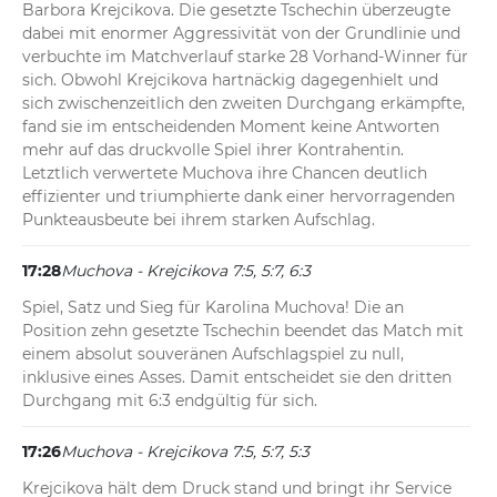
Barbora Krejcikova. Die gesetzte Tschechin überzeugte 
dabei mit enormer Aggressivität von der Grundlinie und 
verbuchte im Matchverlauf starke 28 Vorhand-Winner für 
sich. Obwohl Krejcikova hartnäckig dagegenhielt und 
sich zwischenzeitlich den zweiten Durchgang erkämpfte, 
fand sie im entscheidenden Moment keine Antworten 
mehr auf das druckvolle Spiel ihrer Kontrahentin. 
Letztlich verwertete Muchova ihre Chancen deutlich 
effizienter und triumphierte dank einer hervorragenden 
Punkteausbeute bei ihrem starken Aufschlag.
17:28
Muchova - Krejcikova 7:5, 5:7, 6:3
Spiel, Satz und Sieg für Karolina Muchova! Die an 
Position zehn gesetzte Tschechin beendet das Match mit 
einem absolut souveränen Aufschlagspiel zu null, 
inklusive eines Asses. Damit entscheidet sie den dritten 
Durchgang mit 6:3 endgültig für sich.
17:26
Muchova - Krejcikova 7:5, 5:7, 5:3
Krejcikova hält dem Druck stand und bringt ihr Service 