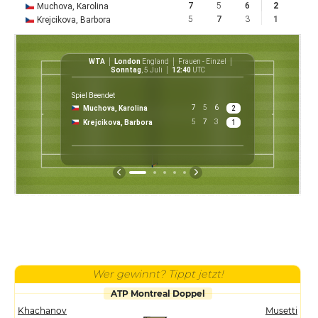
7
5
6
2
Muchova, Karolina
5
7
3
1
Krejcikova, Barbora
WTA
London
England
Frauen - Einzel
WT
Sonntag
, 5 Juli
12:40
UTC
Spiel Beendet
7
5
6
Muchova, Karolina
2
$ 30 3
5
7
3
Krejcikova, Barbora
1
Preis
Wer gewinnt? Tippt jetzt!
ATP Montreal Doppel
Khachanov
Musetti