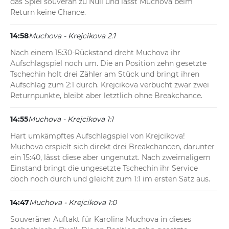
das Spiel souverän zu Null und lässt Muchova beim 
Return keine Chance.
14:58
Muchova - Krejcikova 2:1
Nach einem 15:30-Rückstand dreht Muchova ihr 
Aufschlagspiel noch um. Die an Position zehn gesetzte 
Tschechin holt drei Zähler am Stück und bringt ihren 
Aufschlag zum 2:1 durch. Krejcikova verbucht zwar zwei 
Returnpunkte, bleibt aber letztlich ohne Breakchance.
14:55
Muchova - Krejcikova 1:1
Hart umkämpftes Aufschlagspiel von Krejcikova! 
Muchova erspielt sich direkt drei Breakchancen, darunter 
ein 15:40, lässt diese aber ungenutzt. Nach zweimaligem 
Einstand bringt die ungesetzte Tschechin ihr Service 
doch noch durch und gleicht zum 1:1 im ersten Satz aus.
14:47
Muchova - Krejcikova 1:0
Souveräner Auftakt für Karolina Muchova in dieses 