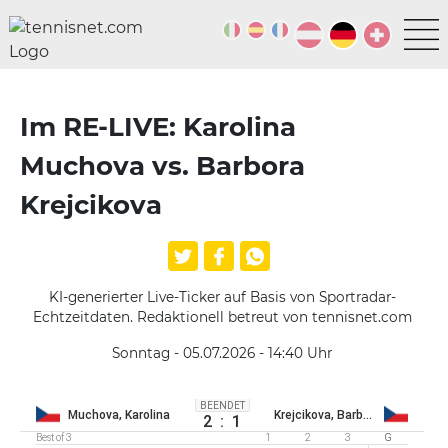
Im RE-LIVE: Karolina
Muchova vs. Barbora
Krejcikova
KI-generierter Live-Ticker auf Basis von Sportradar-
Echtzeitdaten. Redaktionell betreut von tennisnet.com
Sonntag - 05.07.2026 - 14:40
Uhr
BEENDET
Muchova, Karolina
Krejcikova, Barbora
2
:
1
Best of 3
1
2
3
G