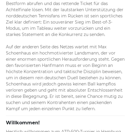
Bestform abrufen und das rettende Ticket für das 
Achtelfinale lösen. Mit der lautstarken Unterstützung der 
norddeutschen Tennisfans im Rücken ist sein sportliches 
Ziel klar definiert: Ein souveräner Sieg im Best-of-3-
Modus, um im Tableau weiter vorzurücken und ein 
starkes Statement an die Konkurrenz zu senden.

Auf der anderen Seite des Netzes wartet mit Max 
Schoenhaus ein hochmotivierter Landsmann, der vor 
einer enormen sportlichen Herausforderung steht. Gegen 
den favorisierten Hanfmann muss er von Beginn an 
höchste Konzentration und taktische Disziplin beweisen, 
um in diesem rein deutschen Duell bestehen zu können. 
Schoenhaus wird jedoch gewiss keinen Ball kampflos 
verloren geben und geht mit absoluter Entschlossenheit 
in diese Begegnung. Er ist bereit, seine Chance mutig zu 
suchen und seinem Kontrahenten einen packenden 
Kampf um jeden einzelnen Punkt zu liefern.
Willkommen!
Herzlich willkommen zum ATP-500-Turnier in Hamburg, 