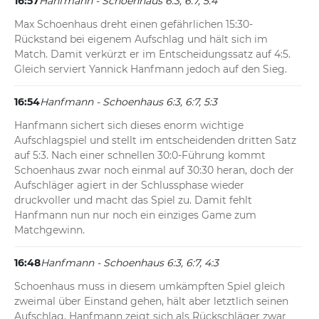
16:57
Hanfmann - Schoenhaus 6:3, 6:7, 5:4
Max Schoenhaus dreht einen gefährlichen 15:30-
Rückstand bei eigenem Aufschlag und hält sich im 
Match. Damit verkürzt er im Entscheidungssatz auf 4:5. 
Gleich serviert Yannick Hanfmann jedoch auf den Sieg.
16:54
Hanfmann - Schoenhaus 6:3, 6:7, 5:3
Hanfmann sichert sich dieses enorm wichtige 
Aufschlagspiel und stellt im entscheidenden dritten Satz 
auf 5:3. Nach einer schnellen 30:0-Führung kommt 
Schoenhaus zwar noch einmal auf 30:30 heran, doch der 
Aufschläger agiert in der Schlussphase wieder 
druckvoller und macht das Spiel zu. Damit fehlt 
Hanfmann nun nur noch ein einziges Game zum 
Matchgewinn.
16:48
Hanfmann - Schoenhaus 6:3, 6:7, 4:3
Schoenhaus muss in diesem umkämpften Spiel gleich 
zweimal über Einstand gehen, hält aber letztlich seinen 
Aufschlag. Hanfmann zeigt sich als Rückschläger zwar 