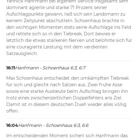
Yannick Hanfmann bei eigenem Service insgesamt sehr 
dominant agierte und starke 71 Prozent seiner 
Aufschlagpunkte gewann, ließ sich sein Landsmann zu 
keinem Zeitpunkt abschütteln. Schoenhaus brachte in 
den wichtigen Momenten stets seine Aufschläge ins Feld 
und rettete sich so in den Tiebreak. Dort bewies er 
letztlich die etwas stärkeren Nerven und belohnte sich für 
eine couragierte Leistung mit dem verdienten 
Satzausgleich.
16:11
Hanfmann - Schoenhaus 6:3, 6:7
Max Schoenhaus entscheidet den umkämpften Tiebreak 
für sich und gleicht nach Sätzen aus. Zwei frühe Asse 
sowie eine starke Ausbeute beim Aufschlag bringen ihn 
trotz eines zwischenzeitlichen Doppelfehlers ans Ziel. 
Damit ist in diesem deutschen Duell wieder alles völlig 
offen.
16:04
Hanfmann - Schoenhaus 6:3, 6:6
Im entscheidenden Moment sichert sich Hanfmann das 