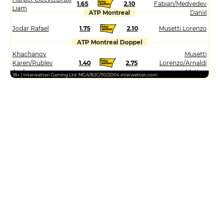
1.65
2.10
Fabian/Medvedev
Liam
ATP Montreal
Daniil
Jodar Rafael
1.75
2.10
Musetti Lorenzo
ATP Montreal Doppel
Khachanov
Musetti
Karen/Rublev
1.40
2.75
Lorenzo/Arnaldi
Andrey
Matteo
18+ | Interwetten Gaming Ltd. MGA/B2C/110/2004 interwetten.com