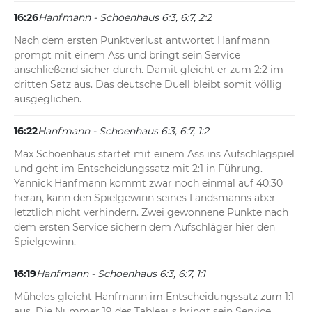
16:26
Hanfmann - Schoenhaus 6:3, 6:7, 2:2
Nach dem ersten Punktverlust antwortet Hanfmann 
prompt mit einem Ass und bringt sein Service 
anschließend sicher durch. Damit gleicht er zum 2:2 im 
dritten Satz aus. Das deutsche Duell bleibt somit völlig 
ausgeglichen.
16:22
Hanfmann - Schoenhaus 6:3, 6:7, 1:2
Max Schoenhaus startet mit einem Ass ins Aufschlagspiel 
und geht im Entscheidungssatz mit 2:1 in Führung. 
Yannick Hanfmann kommt zwar noch einmal auf 40:30 
heran, kann den Spielgewinn seines Landsmanns aber 
letztlich nicht verhindern. Zwei gewonnene Punkte nach 
dem ersten Service sichern dem Aufschläger hier den 
Spielgewinn.
16:19
Hanfmann - Schoenhaus 6:3, 6:7, 1:1
Mühelos gleicht Hanfmann im Entscheidungssatz zum 1:1 
aus. Die Nummer 19 des Tableaus bringt sein Service 