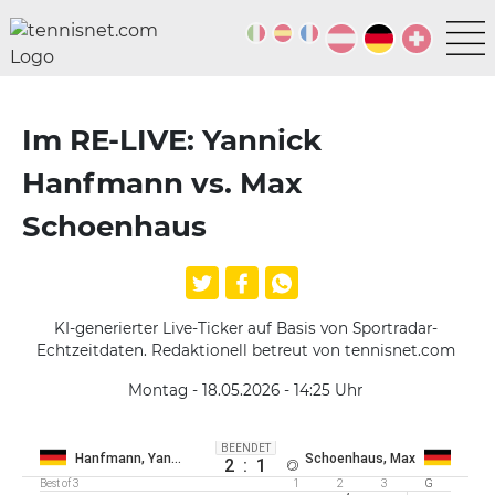
Im RE-LIVE: Yannick
Hanfmann vs. Max
Schoenhaus
KI-generierter Live-Ticker auf Basis von Sportradar-
Echtzeitdaten. Redaktionell betreut von tennisnet.com
Montag - 18.05.2026 - 14:25
Uhr
BEENDET
Hanfmann, Yannick
Schoenhaus, Max
2
:
1
Best of 3
1
2
3
G