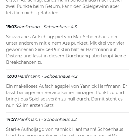
ersten Aufschlag. Landsmann Schoenhaus macht zwar 
zwei Punkte beim Return, kann den Spielgewinn aber 
letztlich nicht gefährden.
15:03
Hanfmann - Schoenhaus 4:3
Souveränes Aufschlagspiel von Max Schoenhaus, der 
unter anderem mit einem Ass punktet. Mit drei von vier 
gewonnenen Service-Punkten hält er Hanfmann auf 
Distanz und lässt in diesem Durchgang überhaupt keine 
Breakchancen zu.
15:00
Hanfmann - Schoenhaus 4:2
Ein makelloses Aufschlagspiel von Yannick Hanfmann. Er 
lässt bei eigenem Service keinen einzigen Punkt zu und 
bringt das Spiel souverän zu null durch. Damit steht es 
nun 4:2 im ersten Satz.
14:57
Hanfmann - Schoenhaus 3:2
Starke Aufholjagd von Yannick Hanfmann! Schoenhaus 
führt bei eigenem Service bereits souverän mit 40:0, 