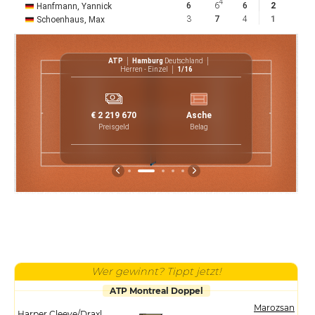
4
6
6
6
2
Hanfmann, Yannick
3
7
4
1
Schoenhaus, Max
ATP
Hamburg
Deutschland
Herren - Einzel
1/16
7
3
6
2
€ 2 219 670
Asche
46
4
1
Preisgeld
Belag
4
Wer gewinnt? Tippt jetzt!
ATP Montreal Doppel
Marozsan
Harper Cleeve/Draxl