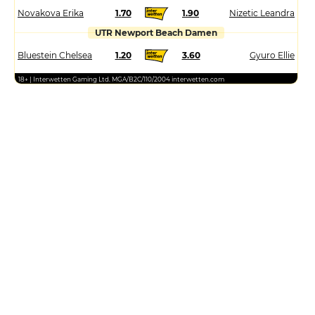
Novakova Erika
1.70
1.90
Nizetic Leandra
UTR Newport Beach Damen
Bluestein Chelsea
1.20
3.60
Gyuro Ellie
18+ | Interwetten Gaming Ltd. MGA/B2C/110/2004 interwetten.com