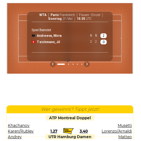
WTA
Paris
Frankreich
Frauen - Einzel
WT
Sonntag
, 31 Mai
15:35
UTC
Spiel Beendet
6
6
Andreeva, Mirra
2
€ 61 7
3
2
Teichmann, Jil
0
Preis
Wer gewinnt? Tippt jetzt!
ATP Montreal Doppel
Khachanov
Musetti
Karen/Rublev
1.27
3.40
Lorenzo/Arnaldi
Andrey
UTR Hamburg Damen
Matteo