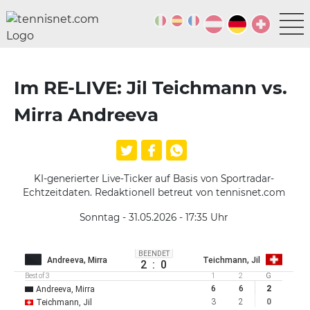
Im RE-LIVE: Jil Teichmann vs.
Mirra Andreeva
KI-generierter Live-Ticker auf Basis von Sportradar-
Echtzeitdaten. Redaktionell betreut von tennisnet.com
Sonntag - 31.05.2026 - 17:35
Uhr
BEENDET
Andreeva, Mirra
Teichmann, Jil
2
:
0
Best of 3
1
2
G
6
6
2
Andreeva, Mirra
3
2
0
Teichmann, Jil