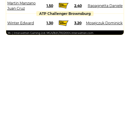
Martin Manzano
1.50
2.40
Rapagnetta Daniele
Juan Cruz
ATP Challenger Brownsburg
Winter Edward
1.30
3.20
Mosejczuk Dominick
18+ | Interwetten Gaming Ltd. MGA/B2C/110/2004 interwetten.com