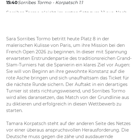
15:40
Sorribes Tormo - Korpatsch 1:1
Sorribes Tormo gleicht im ersten Satz zum 1:1 aus. Nach 
einem anfänglichen Doppelfehler fängt sich die Spanierin 
sofort und sichert sich mit vier Punkten in Serie ihr 
Service. Korpatsch kommt nach dem schnellen 0:15 nicht 
mehr zum Zug.
Sara Sorribes Tormo betritt heute Platz 8 in der 
malerischen Kulisse von Paris, um ihre Mission bei den 
French Open 2026 zu beginnen. In dieser mit Spannung 
15:36
Sorribes Tormo - Korpatsch 0:1
erwarteten Erstrundenpartie des traditionsreichen Grand-
Makelloser Start für Tamara Korpatsch. Die Deutsche 
Slam-Turniers hat die Spanierin ein klares Ziel vor Augen: 
bringt ihr erstes Aufschlagspiel glatt zu Null durch, 
Sie will von Beginn an ihre gewohnte Konstanz auf die 
obwohl sie zweimal über den zweiten Aufschlag gehen 
rote Asche bringen und sich unaufhaltsam das Ticket für 
muss. Schnelle 1:0-Führung im ersten Satz.
die nächste Runde sichern. Der Auftakt in ein derartiges 
Turnier ist stets richtungsweisend, und Sorribes Tormo 
wird alles daransetzen, das Match von der Grundlinie aus 
zu diktieren und erfolgreich in diesen Wettbewerb zu 
starten.

Tamara Korpatsch steht auf der anderen Seite des Netzes 
vor einer überaus anspruchsvollen Herausforderung. Die 
Deutsche muss gegen die zähe und ausdauernde 