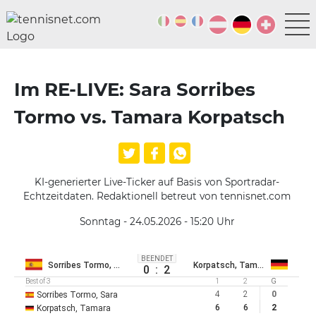
Im RE-LIVE: Sara Sorribes
Tormo vs. Tamara Korpatsch
KI-generierter Live-Ticker auf Basis von Sportradar-
Echtzeitdaten. Redaktionell betreut von tennisnet.com
Sonntag - 24.05.2026 - 15:20
Uhr
BEENDET
Sorribes Tormo, Sara
Korpatsch, Tamara
0
:
2
Best of 3
1
2
G
4
2
0
Sorribes Tormo, Sara
6
6
2
Korpatsch, Tamara