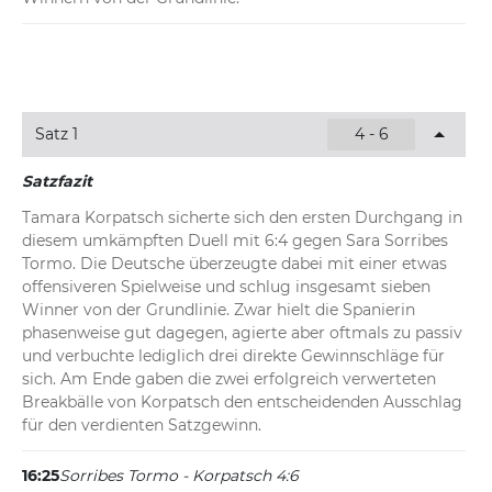
16:37
Sorribes Tormo - Korpatsch 4:6, 1:0
Direktes Break für Sara Sorribes Tormo zum Auftakt des 
zweiten Satzes. Tamara Korpatsch verpasst bei eigenem 
Vorteil zunächst den Spielgewinn und muss ihr Service 
Satz 1
4 - 6
nach zweimaligem Einstand doch noch abgeben. Die 
Deutsche bringt in diesem umkämpften Spiel nur drei 
Satzfazit
erste Aufschläge ins Feld, was die Spanierin zur 1:0-
Tamara Korpatsch sicherte sich den ersten Durchgang in 
Führung nutzt.
diesem umkämpften Duell mit 6:4 gegen Sara Sorribes 
Tormo. Die Deutsche überzeugte dabei mit einer etwas 
offensiveren Spielweise und schlug insgesamt sieben 
Winner von der Grundlinie. Zwar hielt die Spanierin 
phasenweise gut dagegen, agierte aber oftmals zu passiv 
und verbuchte lediglich drei direkte Gewinnschläge für 
sich. Am Ende gaben die zwei erfolgreich verwerteten 
Breakbälle von Korpatsch den entscheidenden Ausschlag 
für den verdienten Satzgewinn.
16:25
Sorribes Tormo - Korpatsch 4:6