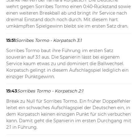
Starke Nerven bei Tamara Korpatsch! Die Deutsche 
wehrt gegen Sorribes Tormo einen 0:40-Rückstand sowie 
einen weiteren Breakball ab und bringt ihr Service nach 
dreimal Einstand doch noch durch. Mit diesem hart 
umkämpften Spielgewinn bleibt sie im ersten Satz dran.
15:51
Sorribes Tormo - Korpatsch 3:1
Sorribes Tormo baut ihre Führung im ersten Satz 
souverän auf 3:1 aus. Die Spanierin lässt bei eigenem 
Service kaum etwas zu und dominiert die Ballwechsel. 
Korpatsch gelingt in diesem Aufschlagspiel lediglich ein 
einziger Punktgewinn.
15:43
Sorribes Tormo - Korpatsch 2:1
Break zu Null für Sorribes Tormo. Ein früher Doppelfehler 
leitet ein schwaches Aufschlagspiel der Deutschen ein, in 
dem Korpatsch keinen einzigen Punkt für sich verbuchen 
kann. Damit geht die Spanierin im ersten Durchgang mit 
2:1 in Führung.