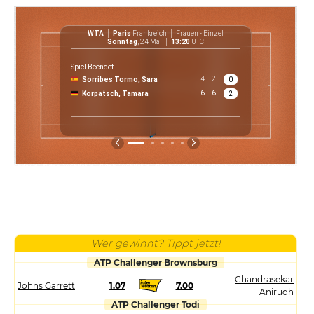
WTA
Paris
Frankreich
Frauen - Einzel
WT
Sonntag
, 24 Mai
13:20
UTC
Spiel Beendet
4
2
Sorribes Tormo, Sara
0
€ 61 7
6
6
Korpatsch, Tamara
2
Preis
Wer gewinnt? Tippt jetzt!
ATP Challenger Brownsburg
Chandrasekar
Johns Garrett
1.07
7.00
Anirudh
ATP Challenger Todi