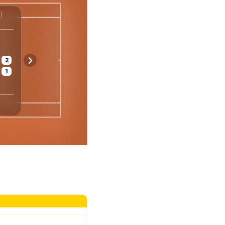
Challenger
Zagreb
Kroatien
Herren - Einzel
Viertelfinale
2
€ 97 640
Asche
1
Preisgeld
Belag