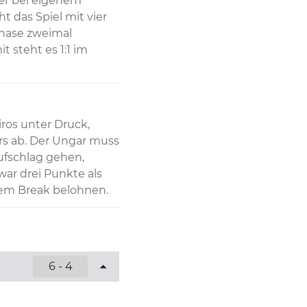
er bei eigenem 
t das Spiel mit vier 
hase zweimal 
 steht es 1:1 im 
os unter Druck, 
rs ab. Der Ungar muss 
fschlag gehen, 
ar drei Punkte als 
dem Break belohnen.
6 - 4