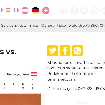
Service & Tests
Shop
Generali Race
waterdrop® Shot Ch
s vs.
KI-generierter Live-Ticker auf B
von Sportradar-Echtzeitdaten.
Redaktionell betreut von
Neumayer, Lukas
tennisnet.com
1
2
3
G
4
6
6
2
Donnerstag - 14.05.2026 - 18:05
6
4
3
1