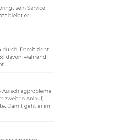
ringt sein Service 
z bleibt er 
 durch. Damit zieht 
3:1 davon, während 
t.
e Aufschlagprobleme 
m zweiten Anlauf, 
te. Damit geht er im 