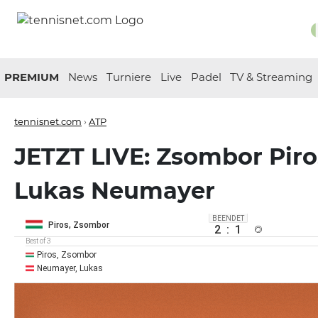
PREMIUM
News
Turniere
Live
Padel
TV & Streaming
tennisnet.com
›
ATP
JETZT LIVE: Zsombor Piro
Lukas Neumayer
BEENDET
Piros, Zsombor
2
:
1
Best of 3
Piros, Zsombor
Neumayer, Lukas