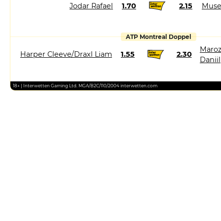
Jodar Rafael
1.70
2.15
Muse
ATP Montreal Doppel
Maroz
Harper Cleeve/Draxl Liam
1.55
2.30
Daniil
18+ | Interwetten Gaming Ltd. MGA/B2C/110/2004 interwetten.com