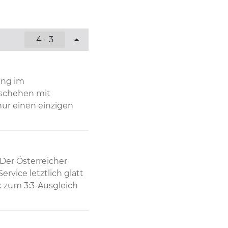
4 - 3
ng im 
schehen mit 
ur einen einzigen 
Der Österreicher 
rvice letztlich glatt 
k zum 3:3-Ausgleich 