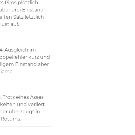
Piros plötzlich 
 über drei Einstand-
ten Satz letztlich 
ust auf.
4-Ausgleich im 
oppelfehler kurz und 
igem Einstand aber 
 Game.
Trotz eines Asses 
eiten und verliert 
her überzeugt in 
 Returns.