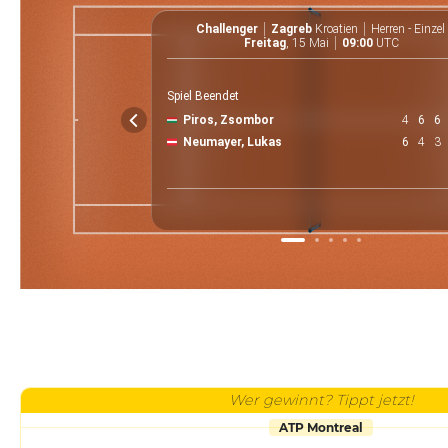
Challenger
Zagreb
Kroatien
Herren - Einzel
Freitag
, 15 Mai
09:00
UTC
Spiel Beendet
Piros, Zsombor
4
6
6
Neumayer, Lukas
6
4
3
Wer gewinnt? Tippt jetzt!
ATP Montreal