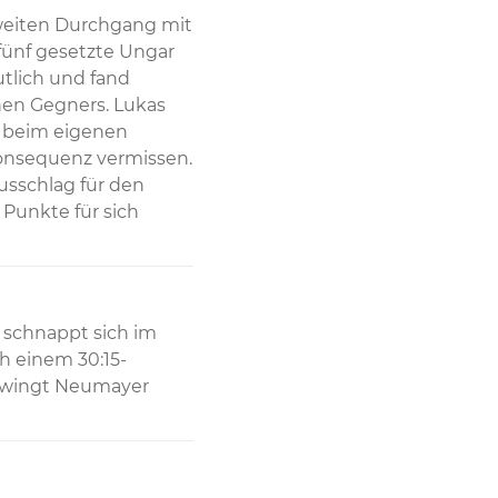
weiten Durchgang mit 
fünf gesetzte Ungar 
lich und fand 
hen Gegners. Lukas 
 beim eigenen 
Konsequenz vermissen. 
usschlag für den 
Punkte für sich 
 schnappt sich im 
h einem 30:15-
zwingt Neumayer 