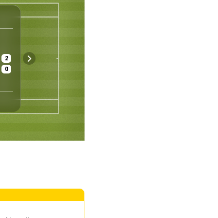
WTA
London
England
Frauen - Einzel
Viertelfinale
2
$ 30 327 600
Gras
Gut
0
Preisgeld
Belag
Wetter