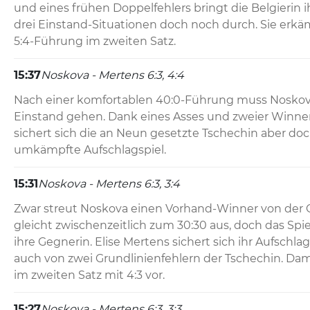
und eines frühen Doppelfehlers bringt die Belgierin ih
drei Einstand-Situationen doch noch durch. Sie erkäm
5:4-Führung im zweiten Satz.
15:37
Noskova - Mertens 6:3, 4:4
Nach einer komfortablen 40:0-Führung muss Noskova 
Einstand gehen. Dank eines Asses und zweier Winner 
sichert sich die an Neun gesetzte Tschechin aber doc
umkämpfte Aufschlagspiel.
15:31
Noskova - Mertens 6:3, 3:4
Zwar streut Noskova einen Vorhand-Winner von der G
gleicht zwischenzeitlich zum 30:30 aus, doch das Spiel
ihre Gegnerin. Elise Mertens sichert sich ihr Aufschlags
auch von zwei Grundlinienfehlern der Tschechin. Damit
im zweiten Satz mit 4:3 vor.
15:27
Noskova - Mertens 6:3, 3:3