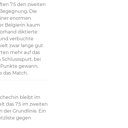
ten 7:5 den zweiten 
 Begegnung. Die 
iner enormen 
r Belgierin kaum 
orhand diktierte 
und verbuchte 
ielt zwar lange gut 
rten mehr auf das 
 Schlussspurt, bei 
 Punkte gewann, 
e das Match.
chechin bleibt im 
lt das 7:5 im zweiten 
er Grundlinie. Ein 
zliste gegen 