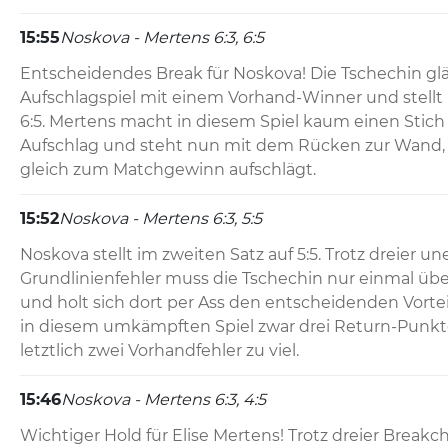
15:55
Noskova - Mertens 6:3, 6:5
Entscheidendes Break für Noskova! Die Tschechin glä
Aufschlagspiel mit einem Vorhand-Winner und stellt i
6:5. Mertens macht in diesem Spiel kaum einen Stich
Aufschlag und steht nun mit dem Rücken zur Wand,
gleich zum Matchgewinn aufschlägt.
15:52
Noskova - Mertens 6:3, 5:5
Noskova stellt im zweiten Satz auf 5:5. Trotz dreier u
Grundlinienfehler muss die Tschechin nur einmal übe
und holt sich dort per Ass den entscheidenden Vortei
in diesem umkämpften Spiel zwar drei Return-Punkte
letztlich zwei Vorhandfehler zu viel.
15:46
Noskova - Mertens 6:3, 4:5
Wichtiger Hold für Elise Mertens! Trotz dreier Breakc