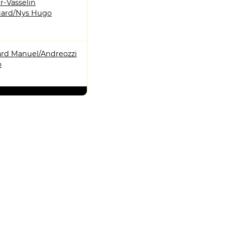
r-Vasselin
ard/Nys Hugo
rd Manuel/Andreozzi
o