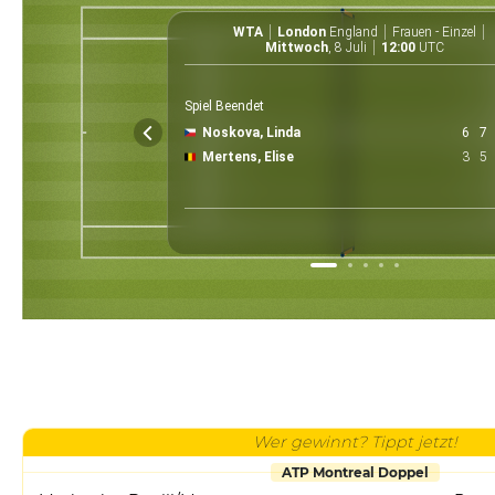
WTA
London
England
Frauen - Einzel
Mittwoch
, 8 Juli
12:00
UTC
Spiel Beendet
Noskova, Linda
6
7
Mertens, Elise
3
5
Wer gewinnt? Tippt jetzt!
ATP Montreal Doppel