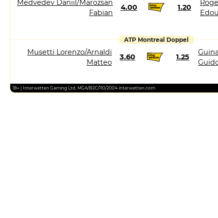
Medvedev Daniil/Marozsan
Roge
4.00
1.20
Fabian
Edou
ATP Montreal Doppel
Musetti Lorenzo/Arnaldi
Guina
3.60
1.25
Matteo
Guid
18+ | Interwetten Gaming Ltd. MGA/B2C/110/2004 interwetten.com