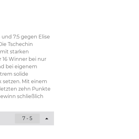
und 7:5 gegen Elise 
Die Tschechin 
mit starken 
 16 Winner bei nur 
nd bei eigenem 
rem solide 
 setzen. Mit einem 
letzten zehn Punkte 
ewinn schließlich 
7 - 5