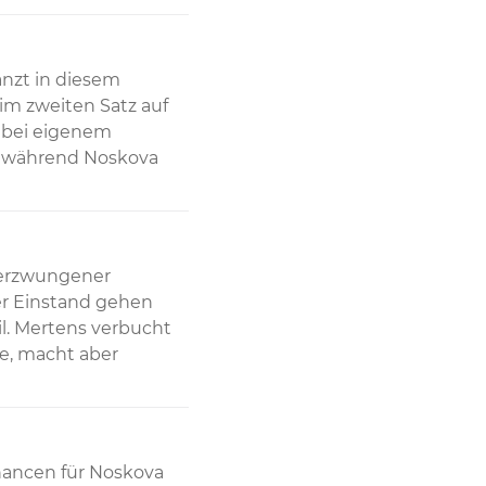
nzt in diesem 
m zweiten Satz auf 
 bei eigenem 
 während Noskova 
nerzwungener 
r Einstand gehen 
l. Mertens verbucht 
, macht aber 
hancen für Noskova 