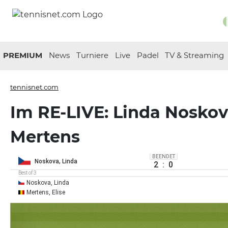
PREMIUM
News
Turniere
Live
Padel
TV & Streaming
tennisnet.com
Im RE-LIVE: Linda Noskova
Mertens
BEENDET
Noskova, Linda
2
:
0
Best of 3
Noskova, Linda
Mertens, Elise