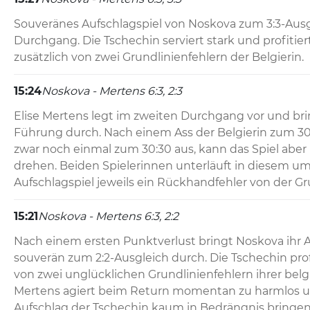
Souveränes Aufschlagspiel von Noskova zum 3:3-Ausg
Durchgang. Die Tschechin serviert stark und profitiert
zusätzlich von zwei Grundlinienfehlern der Belgierin.
15:24
Noskova - Mertens 6:3, 2:3
Elise Mertens legt im zweiten Durchgang vor und bring
Führung durch. Nach einem Ass der Belgierin zum 30:
zwar noch einmal zum 30:30 aus, kann das Spiel aber 
drehen. Beiden Spielerinnen unterläuft in diesem u
Aufschlagspiel jeweils ein Rückhandfehler von der Gr
15:21
Noskova - Mertens 6:3, 2:2
Nach einem ersten Punktverlust bringt Noskova ihr Au
souverän zum 2:2-Ausgleich durch. Die Tschechin profi
von zwei unglücklichen Grundlinienfehlern ihrer belg
Mertens agiert beim Return momentan zu harmlos u
Aufschlag der Tschechin kaum in Bedrängnis bringen