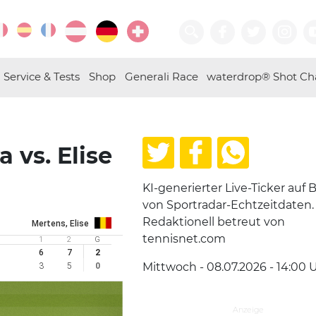
Service & Tests
Shop
Generali Race
waterdrop® Shot Ch
 vs. Elise
KI-generierter Live-Ticker auf B
von Sportradar-Echtzeitdaten.
Redaktionell betreut von
Mertens, Elise
tennisnet.com
1
2
G
6
7
2
Mittwoch - 08.07.2026 - 14:00
U
3
5
0