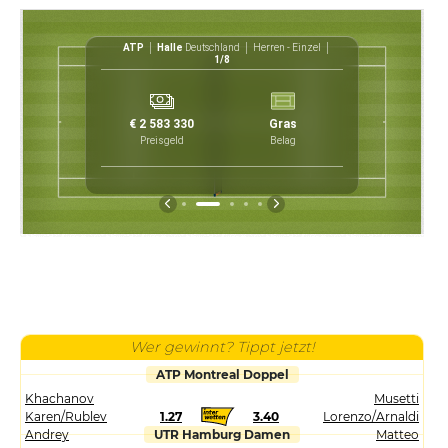
inzel
ATP
Halle
Deutschland
Herren - Einzel
1/8
16
5
5
1
€ 2 583 330
Gras
45
7
2
Preisgeld
Belag
1
Wer gewinnt? Tippt jetzt!
ATP Montreal Doppel
Khachanov
Musetti
Karen/Rublev
1.27
3.40
Lorenzo/Arnaldi
Andrey
UTR Hamburg Damen
Matteo