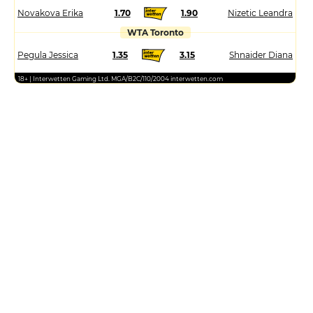
Novakova Erika
1.70
1.90
Nizetic Leandra
WTA Toronto
Pegula Jessica
1.35
3.15
Shnaider Diana
18+ | Interwetten Gaming Ltd. MGA/B2C/110/2004 interwetten.com