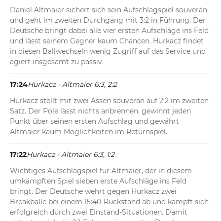
Daniel Altmaier sichert sich sein Aufschlagspiel souverän 
und geht im zweiten Durchgang mit 3:2 in Führung. Der 
Deutsche bringt dabei alle vier ersten Aufschläge ins Feld 
und lässt seinem Gegner kaum Chancen. Hurkacz findet 
in diesen Ballwechseln wenig Zugriff auf das Service und 
agiert insgesamt zu passiv.
17:24
Hurkacz - Altmaier 6:3, 2:2
Hurkacz stellt mit zwei Assen souverän auf 2:2 im zweiten 
Satz. Der Pole lässt nichts anbrennen, gewinnt jeden 
Punkt über seinen ersten Aufschlag und gewährt 
Altmaier kaum Möglichkeiten im Returnspiel.
17:22
Hurkacz - Altmaier 6:3, 1:2
Wichtiges Aufschlagspiel für Altmaier, der in diesem 
umkämpften Spiel sieben erste Aufschläge ins Feld 
bringt. Der Deutsche wehrt gegen Hurkacz zwei 
Breakbälle bei einem 15:40-Rückstand ab und kämpft sich 
erfolgreich durch zwei Einstand-Situationen. Damit 