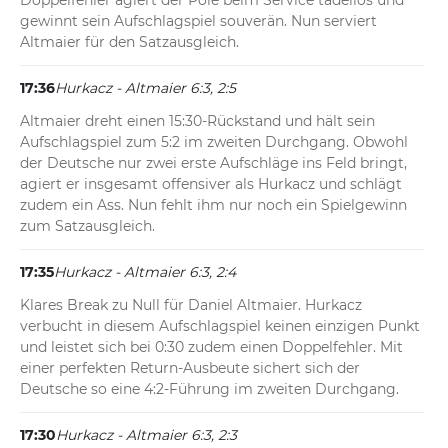
Doppelfehler agiert der Pole beim Service tadellos und 
gewinnt sein Aufschlagspiel souverän. Nun serviert 
Altmaier für den Satzausgleich.
17:36
Hurkacz - Altmaier 6:3, 2:5
Altmaier dreht einen 15:30-Rückstand und hält sein 
Aufschlagspiel zum 5:2 im zweiten Durchgang. Obwohl 
der Deutsche nur zwei erste Aufschläge ins Feld bringt, 
agiert er insgesamt offensiver als Hurkacz und schlägt 
zudem ein Ass. Nun fehlt ihm nur noch ein Spielgewinn 
zum Satzausgleich.
17:35
Hurkacz - Altmaier 6:3, 2:4
Klares Break zu Null für Daniel Altmaier. Hurkacz 
verbucht in diesem Aufschlagspiel keinen einzigen Punkt 
und leistet sich bei 0:30 zudem einen Doppelfehler. Mit 
einer perfekten Return-Ausbeute sichert sich der 
Deutsche so eine 4:2-Führung im zweiten Durchgang.
17:30
Hurkacz - Altmaier 6:3, 2:3