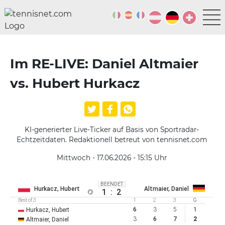
Im RE-LIVE: Daniel Altmaier
vs. Hubert Hurkacz
KI-generierter Live-Ticker auf Basis von Sportradar-
Echtzeitdaten. Redaktionell betreut von tennisnet.com
Mittwoch - 17.06.2026 - 15:15
Uhr
BEENDET
Hurkacz, Hubert
Altmaier, Daniel
1
:
2
Best of 3
1
2
3
G
6
3
5
1
Hurkacz, Hubert
3
6
7
2
Altmaier, Daniel