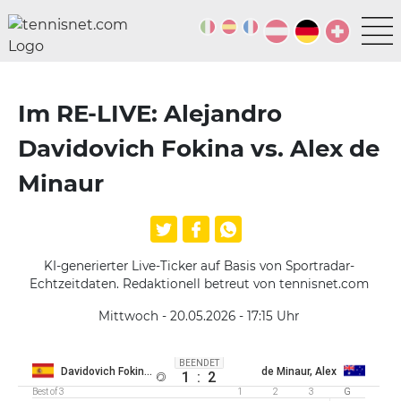
Im RE-LIVE: Alejandro
Davidovich Fokina vs. Alex de
Minaur
KI-generierter Live-Ticker auf Basis von Sportradar-
Echtzeitdaten. Redaktionell betreut von tennisnet.com
Mittwoch - 20.05.2026 - 17:15
Uhr
BEENDET
Davidovich Fokina, Alejandro
de Minaur, Alex
1
:
2
Best of 3
1
2
3
G