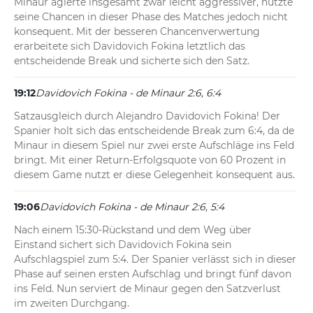
Minaur agierte insgesamt zwar leicht aggressiver, nutzte 
seine Chancen in dieser Phase des Matches jedoch nicht 
konsequent. Mit der besseren Chancenverwertung 
erarbeitete sich Davidovich Fokina letztlich das 
entscheidende Break und sicherte sich den Satz.
19:12
Davidovich Fokina - de Minaur 2:6, 6:4
Satzausgleich durch Alejandro Davidovich Fokina! Der 
Spanier holt sich das entscheidende Break zum 6:4, da de 
Minaur in diesem Spiel nur zwei erste Aufschläge ins Feld 
bringt. Mit einer Return-Erfolgsquote von 60 Prozent in 
diesem Game nutzt er diese Gelegenheit konsequent aus.
19:06
Davidovich Fokina - de Minaur 2:6, 5:4
Nach einem 15:30-Rückstand und dem Weg über 
Einstand sichert sich Davidovich Fokina sein 
Aufschlagspiel zum 5:4. Der Spanier verlässt sich in dieser 
Phase auf seinen ersten Aufschlag und bringt fünf davon 
ins Feld. Nun serviert de Minaur gegen den Satzverlust 
im zweiten Durchgang.