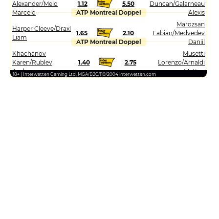
Alexander/Melo
1.12
5.50
Duncan/Galarneau
Marcelo
ATP Montreal Doppel
Alexis
Marozsan
Harper Cleeve/Draxl
1.65
2.10
Fabian/Medvedev
Liam
ATP Montreal Doppel
Daniil
Khachanov
Musetti
Karen/Rublev
1.40
2.75
Lorenzo/Arnaldi
Andrey
Matteo
18+ | Interwetten Gaming Ltd. MGA/B2C/110/2004 interwetten.com