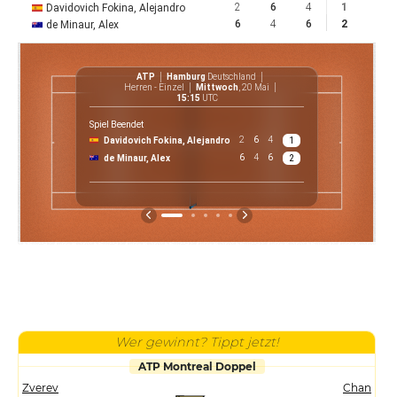
2
6
4
1
Davidovich Fokina, Alejandro
6
4
6
2
de Minaur, Alex
ATP
Hamburg
Deutschland
Herren - Einzel
Mittwoch
, 20 Mai
15:15
UTC
Spiel Beendet
2
6
4
Davidovich Fokina, Alejandro
1
€ 
6
4
6
de Minaur, Alex
2
P
Wer gewinnt? Tippt jetzt!
ATP Montreal Doppel
Zverev
Chan