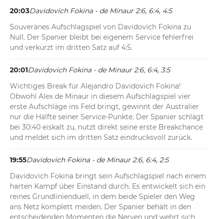
20:03
Davidovich Fokina - de Minaur 2:6, 6:4, 4:5
Souveränes Aufschlagspiel von Davidovich Fokina zu 
Null. Der Spanier bleibt bei eigenem Service fehlerfrei 
und verkürzt im dritten Satz auf 4:5.
20:01
Davidovich Fokina - de Minaur 2:6, 6:4, 3:5
Wichtiges Break für Alejandro Davidovich Fokina! 
Obwohl Alex de Minaur in diesem Aufschlagspiel vier 
erste Aufschläge ins Feld bringt, gewinnt der Australier 
nur die Hälfte seiner Service-Punkte. Der Spanier schlägt 
bei 30:40 eiskalt zu, nutzt direkt seine erste Breakchance 
und meldet sich im dritten Satz eindrucksvoll zurück.
19:55
Davidovich Fokina - de Minaur 2:6, 6:4, 2:5
Davidovich Fokina bringt sein Aufschlagspiel nach einem 
harten Kampf über Einstand durch. Es entwickelt sich ein 
reines Grundlinienduell, in dem beide Spieler den Weg 
ans Netz komplett meiden. Der Spanier behält in den 
entscheidenden Momenten die Nerven und wehrt sich 