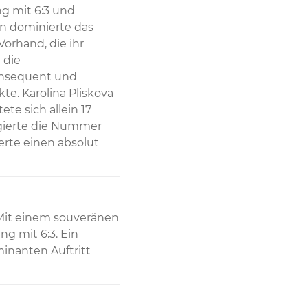
g mit 6:3 und 
n dominierte das 
orhand, die ihr 
die 
nsequent und 
. Karolina Pliskova 
te sich allein 17 
gierte die Nummer 
erte einen absolut 
 Mit einem souveränen 
g mit 6:3. Ein 
nanten Auftritt 