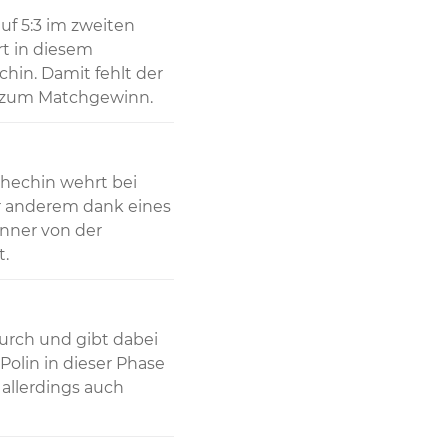
uf 5:3 im zweiten 
rt in diesem 
hin. Damit fehlt der 
n zum Matchgewinn.
chechin wehrt bei 
r anderem dank eines 
nner von der 
t.
urch und gibt dabei 
olin in dieser Phase 
llerdings auch 