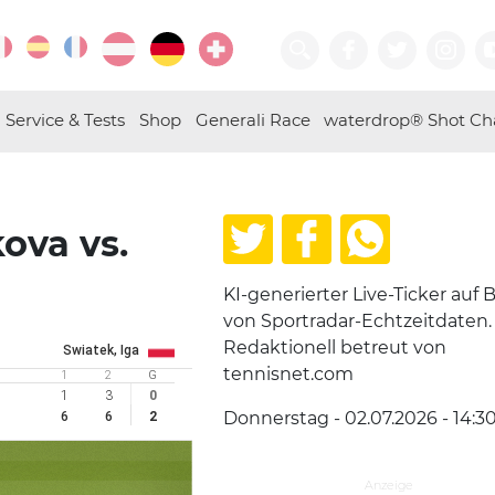
Service & Tests
Shop
Generali Race
waterdrop® Shot Ch
kova vs.
KI-generierter Live-Ticker auf B
von Sportradar-Echtzeitdaten.
Redaktionell betreut von
Swiatek, Iga
tennisnet.com
1
2
G
1
3
0
Donnerstag - 02.07.2026 - 14:3
6
6
2