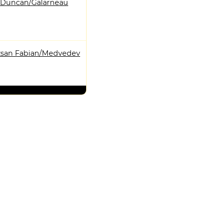
 Duncan/Galarneau
san Fabian/Medvedev