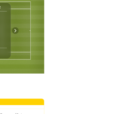
2
Spiel-Statistik
2
0
Asse
5
5
Doppelfehler
17
25
Punkte Nach 1. Aufschlag
2
6
Gewonnene Breakbälle