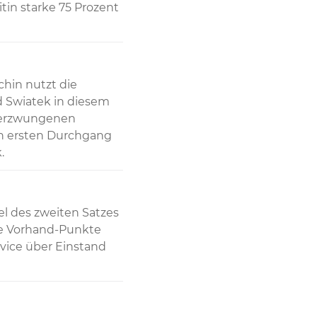
tin starke 75 Prozent 
hin nutzt die 
Swiatek in diesem 
nerzwungenen 
n ersten Durchgang 
.
el des zweiten Satzes 
te Vorhand-Punkte 
rvice über Einstand 