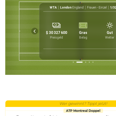
uen - Einzel
WTA
London
England
Frauen - Einzel
1/3
30
UTC
1
3
0
$ 30 327 600
Gras
Gut
6
6
2
Preisgeld
Belag
Wetter
Wer gewinnt? Tippt jetzt!
ATP Montreal Doppel