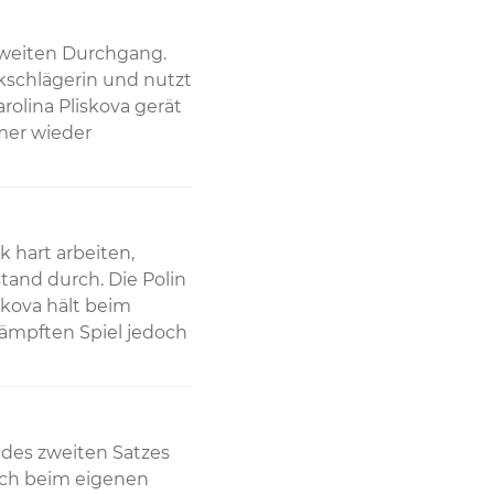
zweiten Durchgang. 
kschlägerin und nutzt 
olina Pliskova gerät 
er wieder 
hart arbeiten, 
and durch. Die Polin 
kova hält beim 
ämpften Spiel jedoch 
 des zweiten Satzes 
ich beim eigenen 