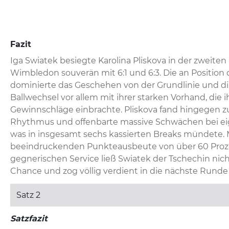
Fazit
Iga Swiatek besiegte Karolina Pliskova in der zweiten
Wimbledon souverän mit 6:1 und 6:3. Die an Position d
dominierte das Geschehen von der Grundlinie und dikt
Ballwechsel vor allem mit ihrer starken Vorhand, die ih
Gewinnschläge einbrachte. Pliskova fand hingegen zu 
Rhythmus und offenbarte massive Schwächen bei ei
was in insgesamt sechs kassierten Breaks mündete. M
beeindruckenden Punkteausbeute von über 60 Proz
gegnerischen Service ließ Swiatek der Tschechin nich
Chance und zog völlig verdient in die nächste Runde 
Satz 2
Satzfazit