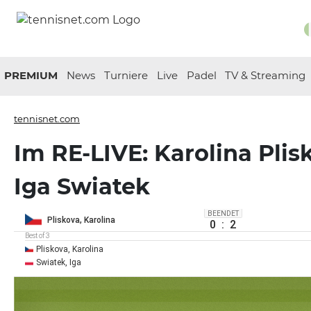
PREMIUM
News
Turniere
Live
Padel
TV & Streaming
tennisnet.com
Im RE-LIVE: Karolina Plis
Iga Swiatek
BEENDET
Pliskova, Karolina
0
:
2
Best of 3
Pliskova, Karolina
Swiatek, Iga