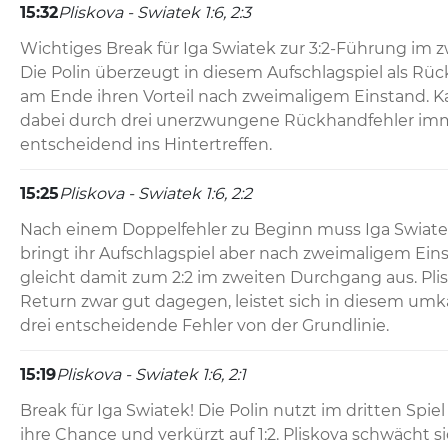
15:32
Pliskova - Swiatek 1:6, 2:3
Wichtiges Break für Iga Swiatek zur 3:2-Führung im 
Die Polin überzeugt in diesem Aufschlagspiel als Rüc
am Ende ihren Vorteil nach zweimaligem Einstand. Kar
dabei durch drei unerzwungene Rückhandfehler imm
entscheidend ins Hintertreffen.
15:25
Pliskova - Swiatek 1:6, 2:2
Nach einem Doppelfehler zu Beginn muss Iga Swiatek 
bringt ihr Aufschlagspiel aber nach zweimaligem Einst
gleicht damit zum 2:2 im zweiten Durchgang aus. Plis
Return zwar gut dagegen, leistet sich in diesem umk
drei entscheidende Fehler von der Grundlinie.
15:19
Pliskova - Swiatek 1:6, 2:1
Break für Iga Swiatek! Die Polin nutzt im dritten Spiel
ihre Chance und verkürzt auf 1:2. Pliskova schwächt s