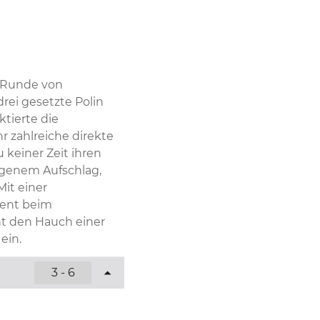
 Runde von 
rei gesetzte Polin 
ierte die 
r zahlreiche direkte 
keiner Zeit ihren 
genem Aufschlag, 
it einer 
ent beim 
t den Hauch einer 
ein.
3 - 6