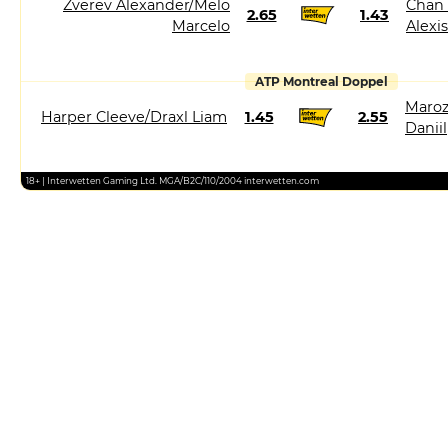
Zverev Alexander/Melo
Chan
2.65
1.43
Marcelo
Alexis
ATP Montreal Doppel
Maroz
Harper Cleeve/Draxl Liam
1.45
2.55
Daniil
18+ | Interwetten Gaming Ltd. MGA/B2C/110/2004 interwetten.com