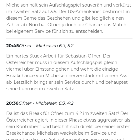
Michelsen hält sein Aufschlagspiel souverän und verkürzt 
im zweiten Satz auf 3:5. Der US-Amerikaner bestimmt in 
diesem Game das Geschehen und gibt lediglich einen 
Zähler ab. Nun hat Ofner jedoch die Chance, das Match 
bei eigenem Service für sich zu entscheiden.
20:45
Ofner - Michelsen 6:3, 5:2
Ein hartes Stück Arbeit für Sebastian Ofner. Der 
Österreicher muss in diesem Aufschlagspiel gleich 
viermal über Einstand gehen und wehrt die einzige 
Breakchance von Michelsen nervenstark mit einem Ass 
ab. Letztlich bringt er sein Service durch und behauptet 
seine Führung im zweiten Satz.
20:36
Ofner - Michelsen 6:3, 4:2
Da ist das Break für Ofner zum 4:2 im zweiten Satz! Der 
Österreicher agiert in dieser Phase etwas aggressiver als 
sein Kontrahent und belohnt sich direkt bei seiner ersten 
Breakchance. Michelsen wackelt beim Service und 
gewinnt in diesem Aufschlagspiel nur zwei seiner fünf 