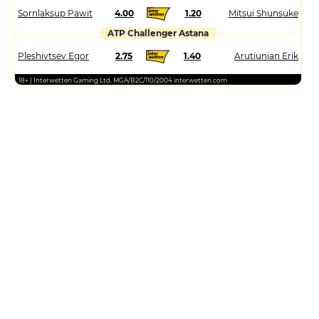
Sornlaksup Pawit
4.00
1.20
Mitsui Shunsuke
ATP Challenger Astana
Pleshivtsev Egor
2.75
1.40
Arutiunian Erik
18+ | Interwetten Gaming Ltd. MGA/B2C/110/2004 interwetten.com