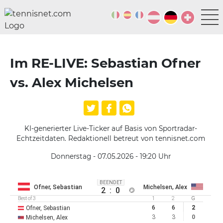
Im RE-LIVE: Sebastian Ofner
vs. Alex Michelsen
KI-generierter Live-Ticker auf Basis von Sportradar-
Echtzeitdaten. Redaktionell betreut von tennisnet.com
Donnerstag - 07.05.2026 - 19:20
Uhr
BEENDET
Ofner, Sebastian
Michelsen, Alex
2
:
0
Best of 3
1
2
G
6
6
2
Ofner, Sebastian
3
3
0
Michelsen, Alex