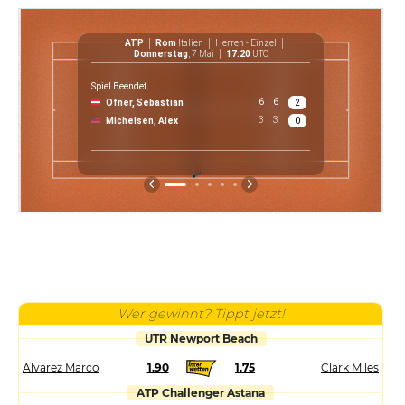
ATP
Rom
Italien
Herren - Einzel
ATP
Donnerstag
, 7 Mai
17:20
UTC
Spiel Beendet
6
6
Ofner, Sebastian
2
€ 
3
3
Michelsen, Alex
0
P
Wer gewinnt? Tippt jetzt!
UTR Newport Beach
Alvarez Marco
1.90
1.75
Clark Miles
ATP Challenger Astana