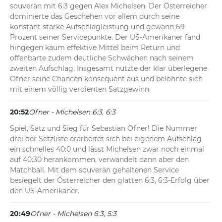
souverän mit 6:3 gegen Alex Michelsen. Der Österreicher 
dominierte das Geschehen vor allem durch seine 
konstant starke Aufschlagleistung und gewann 69 
Prozent seiner Servicepunkte. Der US-Amerikaner fand 
hingegen kaum effektive Mittel beim Return und 
offenbarte zudem deutliche Schwächen nach seinem 
zweiten Aufschlag. Insgesamt nutzte der klar überlegene 
Ofner seine Chancen konsequent aus und belohnte sich 
mit einem völlig verdienten Satzgewinn.
20:52
Ofner - Michelsen 6:3, 6:3
Spiel, Satz und Sieg für Sebastian Ofner! Die Nummer 
drei der Setzliste erarbeitet sich bei eigenem Aufschlag 
ein schnelles 40:0 und lässt Michelsen zwar noch einmal 
auf 40:30 herankommen, verwandelt dann aber den 
Matchball. Mit dem souverän gehaltenen Service 
besiegelt der Österreicher den glatten 6:3, 6:3-Erfolg über 
den US-Amerikaner.
20:49
Ofner - Michelsen 6:3, 5:3