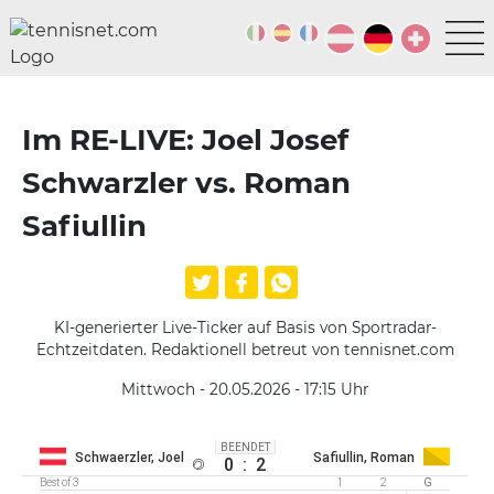
Im RE-LIVE: Joel Josef
Schwarzler vs. Roman
Safiullin
KI-generierter Live-Ticker auf Basis von Sportradar-
Echtzeitdaten. Redaktionell betreut von tennisnet.com
Mittwoch - 20.05.2026 - 17:15
Uhr
BEENDET
Schwaerzler, Joel
Safiullin, Roman
0
:
2
Best of 3
1
2
G