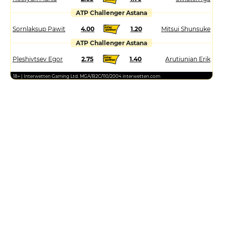
ATP Challenger Astana
Sornlaksup Pawit
4.00
1.20
Mitsui Shunsuke
ATP Challenger Astana
Pleshivtsev Egor
2.75
1.40
Arutiunian Erik
18+ | Interwetten Gaming Ltd. MGA/B2C/110/2004 interwetten.com