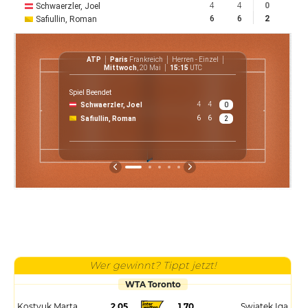
4
4
0
Schwaerzler, Joel
6
6
2
Safiullin, Roman
ATP
Paris
Frankreich
Herren - Einzel
ATP
Mittwoch
, 20 Mai
15:15
UTC
Spiel Beendet
4
4
Schwaerzler, Joel
0
6
6
Safiullin, Roman
2
Wer gewinnt? Tippt jetzt!
WTA Toronto
Kostyuk Marta
2.05
1.70
Swiatek Iga