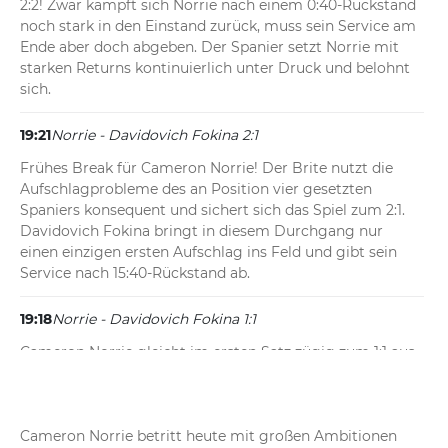
2:2! Zwar kämpft sich Norrie nach einem 0:40-Rückstand 
noch stark in den Einstand zurück, muss sein Service am 
Ende aber doch abgeben. Der Spanier setzt Norrie mit 
starken Returns kontinuierlich unter Druck und belohnt 
sich.
19:21
Norrie - Davidovich Fokina 2:1
Frühes Break für Cameron Norrie! Der Brite nutzt die 
Aufschlagprobleme des an Position vier gesetzten 
Spaniers konsequent und sichert sich das Spiel zum 2:1. 
Davidovich Fokina bringt in diesem Durchgang nur 
einen einzigen ersten Aufschlag ins Feld und gibt sein 
Service nach 15:40-Rückstand ab.
19:18
Norrie - Davidovich Fokina 1:1
Cameron Norrie gleicht im ersten Satz zügig zum 1:1 aus. 
Dank zwei Assen in Folge bestimmt der Brite das 
Geschehen bei eigenem Aufschlag und gesteht dem 
Spanier nur einen einzigen Punktgewinn zu.
Cameron Norrie betritt heute mit großen Ambitionen 