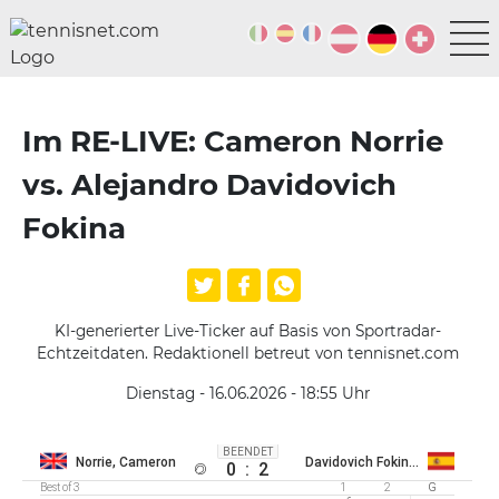
Im RE-LIVE: Cameron Norrie
vs. Alejandro Davidovich
Fokina
KI-generierter Live-Ticker auf Basis von Sportradar-
Echtzeitdaten. Redaktionell betreut von tennisnet.com
Dienstag - 16.06.2026 - 18:55
Uhr
BEENDET
Norrie, Cameron
Davidovich Fokina, Alejandro
0
:
2
Best of 3
1
2
G