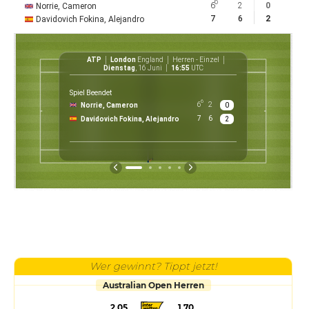
6
6
2
0
Norrie, Cameron
7
6
2
Davidovich Fokina, Alejandro
ATP
London
England
Herren - Einzel
ATP
Dienstag
, 16 Juni
16:55
UTC
Spiel Beendet
6
6
2
Norrie, Cameron
0
€ 
7
6
Davidovich Fokina, Alejandro
2
P
Wer gewinnt? Tippt jetzt!
Australian Open Herren
2.05
1.70