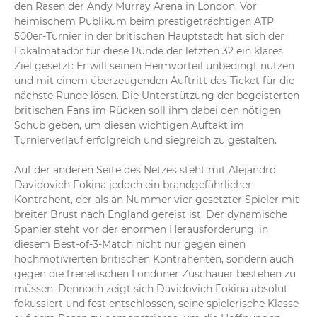
den Rasen der Andy Murray Arena in London. Vor 
19:15
Norrie - Davidovich Fokina 0:1
heimischem Publikum beim prestigeträchtigen ATP 
Hart umkämpftes erstes Aufschlagspiel von Alejandro 
500er-Turnier in der britischen Hauptstadt hat sich der 
Davidovich Fokina. Der Spanier muss gleich vier 
Lokalmatador für diese Runde der letzten 32 ein klares 
Breakchancen von Norrie abwehren und rettet sich über 
Ziel gesetzt: Er will seinen Heimvorteil unbedingt nutzen 
drei Einstand-Situationen zur 1:0-Führung im ersten Satz.
und mit einem überzeugenden Auftritt das Ticket für die 
nächste Runde lösen. Die Unterstützung der begeisterten 
britischen Fans im Rücken soll ihm dabei den nötigen 
Schub geben, um diesen wichtigen Auftakt im 
Turnierverlauf erfolgreich und siegreich zu gestalten.

Auf der anderen Seite des Netzes steht mit Alejandro 
Davidovich Fokina jedoch ein brandgefährlicher 
Kontrahent, der als an Nummer vier gesetzter Spieler mit 
breiter Brust nach England gereist ist. Der dynamische 
Spanier steht vor der enormen Herausforderung, in 
diesem Best-of-3-Match nicht nur gegen einen 
hochmotivierten britischen Kontrahenten, sondern auch 
gegen die frenetischen Londoner Zuschauer bestehen zu 
müssen. Dennoch zeigt sich Davidovich Fokina absolut 
fokussiert und fest entschlossen, seine spielerische Klasse 