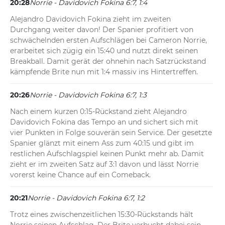
20:28
Norrie - Davidovich Fokina 6:7, 1:4
Alejandro Davidovich Fokina zieht im zweiten 
Durchgang weiter davon! Der Spanier profitiert von 
schwächelnden ersten Aufschlägen bei Cameron Norrie, 
erarbeitet sich zügig ein 15:40 und nutzt direkt seinen 
Breakball. Damit gerät der ohnehin nach Satzrückstand 
kämpfende Brite nun mit 1:4 massiv ins Hintertreffen.
20:26
Norrie - Davidovich Fokina 6:7, 1:3
Nach einem kurzen 0:15-Rückstand zieht Alejandro 
Davidovich Fokina das Tempo an und sichert sich mit 
vier Punkten in Folge souverän sein Service. Der gesetzte 
Spanier glänzt mit einem Ass zum 40:15 und gibt im 
restlichen Aufschlagspiel keinen Punkt mehr ab. Damit 
zieht er im zweiten Satz auf 3:1 davon und lässt Norrie 
vorerst keine Chance auf ein Comeback.
20:21
Norrie - Davidovich Fokina 6:7, 1:2
Trotz eines zwischenzeitlichen 15:30-Rückstands hält 