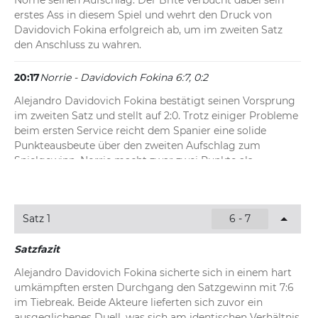
Norrie seinen Aufschlag. Der Brite verbucht dabei sein 
erstes Ass in diesem Spiel und wehrt den Druck von 
Davidovich Fokina erfolgreich ab, um im zweiten Satz 
den Anschluss zu wahren.
20:17
Norrie - Davidovich Fokina 6:7, 0:2
Alejandro Davidovich Fokina bestätigt seinen Vorsprung 
im zweiten Satz und stellt auf 2:0. Trotz einiger Probleme 
beim ersten Service reicht dem Spanier eine solide 
Punkteausbeute über den zweiten Aufschlag zum 
Spielgewinn. Norrie macht zwar zwei Punkte als 
Rückschläger, kann das Aufschlagspiel des Spaniers aber 
nicht mehr kippen.
Satz 1
6 - 7
20:13
Norrie - Davidovich Fokina 6:7, 0:1
Fehlstart für Cameron Norrie in den zweiten Durchgang. 
Satzfazit
Gleich zwei Doppelfehler kosten den Briten direkt sein 
Alejandro Davidovich Fokina sicherte sich in einem hart 
erstes Aufschlagspiel. Alejandro Davidovich Fokina 
umkämpften ersten Durchgang den Satzgewinn mit 7:6 
bedankt sich für die Geschenke und sichert sich so das 
im Tiebreak. Beide Akteure lieferten sich zuvor ein 
frühe Break.
ausgeglichenes Duell, was sich am identischen Verhältnis 