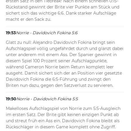
ersten Satz in den Tiebreak! Nach einem schnellen 0:15-
Rückstand gewinnt der Brite vier Punkte am Stück und 
sichert sich das wichtige 6:6. Dank starker Aufschläge 
macht er den Sack zu.
19:53
Norrie - Davidovich Fokina 5:6
Glatt zu null: Alejandro Davidovich Fokina bringt sein 
Aufschlagspiel völlig ungefährdet durch und glänzt dabei 
unter anderem mit einem Ass. Der Spanier gewinnt in 
diesem Spiel 100 Prozent seiner Aufschlagpunkte, 
während Cameron Norrie beim Return komplett leer 
ausgeht. Damit sichert sich der an Position vier gesetzte 
Davidovich Fokina die 6:5-Führung und zwingt den 
Briten nun dazu, gegen den Satzverlust zu servieren.
19:50
Norrie - Davidovich Fokina 5:5
Makelloses Aufschlagspiel von Norrie zum 5:5-Ausgleich 
im ersten Satz. Der Brite gibt keinen einzigen Punkt ab 
und streut früh ein Ass ein. Davidovich Fokina bleibt als 
Rückschläger in diesem Game komplett ohne Zugriff.