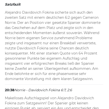
Satzfazit
Alejandro Davidovich Fokina sicherte sich auch den 
zweiten Satz mit einem deutlichen 6:2 gegen Cameron 
Norrie. Der an Position vier gesetzte Spanier dominierte 
das Geschehen auf dem Platz und zeigte sich in den 
entscheidenden Momenten äußerst souverän. Während 
Norrie beim eigenen Service zunehmend Probleme 
zeigte und insgesamt nur einen Breakball verwertete, 
nutzte Davidovich Fokina seine Chancen deutlich 
konsequenter. Mit einer starken Quote von 64 Prozent 
gewonnener Punkte bei eigenem Aufschlag und 
insgesamt vier erfolgreichen Breaks ließ der Spanier 
keine Zweifel an seiner Überlegenheit aufkommen. Am 
Ende belohnte er sich für eine phasenweise sehr 
dominante Vorstellung mit dem klaren Satzgewinn.
20:38
Norrie - Davidovich Fokina 6:7, 2:6
Makelloses Aufschlagspiel von Alejandro Davidovich 
Fokina zum Satzgewinn! Der Spanier gibt keinen 
einzigen Punkt ab, serviert ein Ass und entscheidet den 