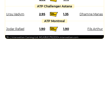
ATP Challenger Astana
Ursu Vadym
2.95
1.35
Dhamne Manas
ATP Montreal
Jodar Rafael
1.90
1.90
Fils Arthur
18+ | Interwetten Gaming Ltd. MGA/B2C/110/2004 interwetten.com