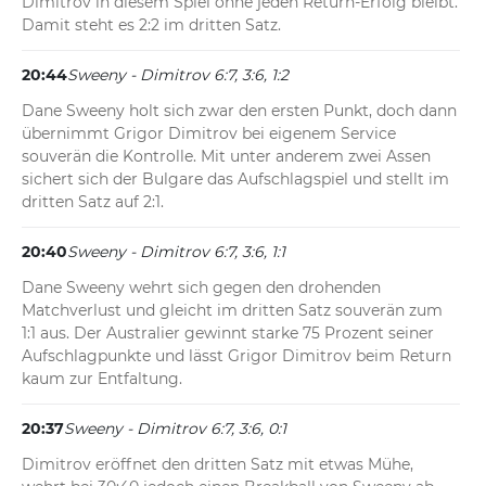
Dimitrov in diesem Spiel ohne jeden Return-Erfolg bleibt. 
Damit steht es 2:2 im dritten Satz.
20:44
Sweeny - Dimitrov 6:7, 3:6, 1:2
Dane Sweeny holt sich zwar den ersten Punkt, doch dann 
übernimmt Grigor Dimitrov bei eigenem Service 
souverän die Kontrolle. Mit unter anderem zwei Assen 
sichert sich der Bulgare das Aufschlagspiel und stellt im 
dritten Satz auf 2:1.
20:40
Sweeny - Dimitrov 6:7, 3:6, 1:1
Dane Sweeny wehrt sich gegen den drohenden 
Matchverlust und gleicht im dritten Satz souverän zum 
1:1 aus. Der Australier gewinnt starke 75 Prozent seiner 
Aufschlagpunkte und lässt Grigor Dimitrov beim Return 
kaum zur Entfaltung.
20:37
Sweeny - Dimitrov 6:7, 3:6, 0:1
Dimitrov eröffnet den dritten Satz mit etwas Mühe, 