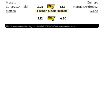
Musetti
Guinard
Lorenzo/Arnaldi
3.05
1.33
Manuel/Andreozzi
Matteo
French Open Herren
Guido
1.12
4.60
18+ | Interwetten Gaming Ltd. MGA/B2C/110/2004 interwetten.com