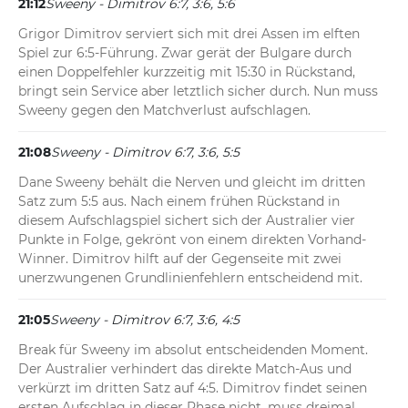
21:12
Sweeny - Dimitrov 6:7, 3:6, 5:6
Grigor Dimitrov serviert sich mit drei Assen im elften 
Spiel zur 6:5-Führung. Zwar gerät der Bulgare durch 
einen Doppelfehler kurzzeitig mit 15:30 in Rückstand, 
bringt sein Service aber letztlich sicher durch. Nun muss 
Sweeny gegen den Matchverlust aufschlagen.
21:08
Sweeny - Dimitrov 6:7, 3:6, 5:5
Dane Sweeny behält die Nerven und gleicht im dritten 
Satz zum 5:5 aus. Nach einem frühen Rückstand in 
diesem Aufschlagspiel sichert sich der Australier vier 
Punkte in Folge, gekrönt von einem direkten Vorhand-
Winner. Dimitrov hilft auf der Gegenseite mit zwei 
unerzwungenen Grundlinienfehlern entscheidend mit.
21:05
Sweeny - Dimitrov 6:7, 3:6, 4:5
Break für Sweeny im absolut entscheidenden Moment. 
Der Australier verhindert das direkte Match-Aus und 
verkürzt im dritten Satz auf 4:5. Dimitrov findet seinen 
ersten Aufschlag in dieser Phase nicht, muss dreimal 