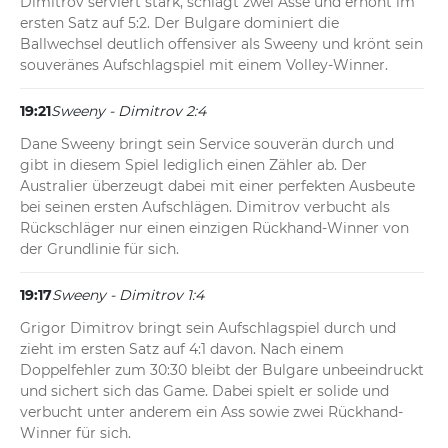
Dimitrov serviert stark, schlägt zwei Asse und erhöht im 
ersten Satz auf 5:2. Der Bulgare dominiert die 
Ballwechsel deutlich offensiver als Sweeny und krönt sein 
souveränes Aufschlagspiel mit einem Volley-Winner.
19:21
Sweeny - Dimitrov 2:4
Dane Sweeny bringt sein Service souverän durch und 
gibt in diesem Spiel lediglich einen Zähler ab. Der 
Australier überzeugt dabei mit einer perfekten Ausbeute 
bei seinen ersten Aufschlägen. Dimitrov verbucht als 
Rückschläger nur einen einzigen Rückhand-Winner von 
der Grundlinie für sich.
19:17
Sweeny - Dimitrov 1:4
Grigor Dimitrov bringt sein Aufschlagspiel durch und 
zieht im ersten Satz auf 4:1 davon. Nach einem 
Doppelfehler zum 30:30 bleibt der Bulgare unbeeindruckt 
und sichert sich das Game. Dabei spielt er solide und 
verbucht unter anderem ein Ass sowie zwei Rückhand-
Winner für sich.