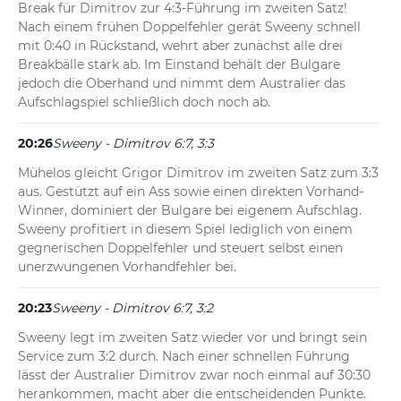
Break für Dimitrov zur 4:3-Führung im zweiten Satz! 
Nach einem frühen Doppelfehler gerät Sweeny schnell 
mit 0:40 in Rückstand, wehrt aber zunächst alle drei 
Breakbälle stark ab. Im Einstand behält der Bulgare 
jedoch die Oberhand und nimmt dem Australier das 
Aufschlagspiel schließlich doch noch ab.
20:26
Sweeny - Dimitrov 6:7, 3:3
Mühelos gleicht Grigor Dimitrov im zweiten Satz zum 3:3 
aus. Gestützt auf ein Ass sowie einen direkten Vorhand-
Winner, dominiert der Bulgare bei eigenem Aufschlag. 
Sweeny profitiert in diesem Spiel lediglich von einem 
gegnerischen Doppelfehler und steuert selbst einen 
unerzwungenen Vorhandfehler bei.
20:23
Sweeny - Dimitrov 6:7, 3:2
Sweeny legt im zweiten Satz wieder vor und bringt sein 
Service zum 3:2 durch. Nach einer schnellen Führung 
lässt der Australier Dimitrov zwar noch einmal auf 30:30 
herankommen, macht aber die entscheidenden Punkte. 