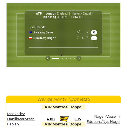
ATP
London
England
Herren - Einzel
ATP
Dienstag
, 30 Juni
16:50
UTC
Spiel Beendet
4
6
3
5
Sweeny, Dane
0
£ 30 0
7
6
7
Dimitrov, Grigor
3
Preis
Wer gewinnt? Tippt jetzt!
ATP Montreal Doppel
Medvedev
Roger-Vasselin
Daniil/Marozsan
4.80
1.15
Edouard/Nys Hugo
Fabian
ATP Montreal Doppel