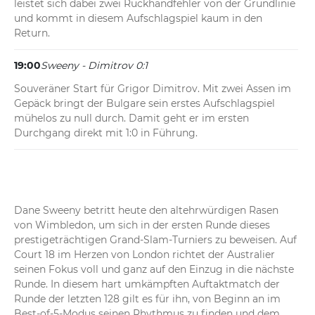
leistet sich dabei zwei Rückhandfehler von der Grundlinie 
und kommt in diesem Aufschlagspiel kaum in den 
Return.
19:00
Sweeny - Dimitrov 0:1
Souveräner Start für Grigor Dimitrov. Mit zwei Assen im 
Gepäck bringt der Bulgare sein erstes Aufschlagspiel 
mühelos zu null durch. Damit geht er im ersten 
Durchgang direkt mit 1:0 in Führung.
Dane Sweeny betritt heute den altehrwürdigen Rasen 
von Wimbledon, um sich in der ersten Runde dieses 
prestigeträchtigen Grand-Slam-Turniers zu beweisen. Auf 
Court 18 im Herzen von London richtet der Australier 
seinen Fokus voll und ganz auf den Einzug in die nächste 
Runde. In diesem hart umkämpften Auftaktmatch der 
Runde der letzten 128 gilt es für ihn, von Beginn an im 
Best-of-5-Modus seinen Rhythmus zu finden und dem 