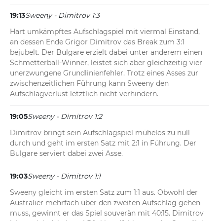
19:13
Sweeny - Dimitrov 1:3
Hart umkämpftes Aufschlagspiel mit viermal Einstand, 
an dessen Ende Grigor Dimitrov das Break zum 3:1 
bejubelt. Der Bulgare erzielt dabei unter anderem einen 
Schmetterball-Winner, leistet sich aber gleichzeitig vier 
unerzwungene Grundlinienfehler. Trotz eines Asses zur 
zwischenzeitlichen Führung kann Sweeny den 
Aufschlagverlust letztlich nicht verhindern.
19:05
Sweeny - Dimitrov 1:2
Dimitrov bringt sein Aufschlagspiel mühelos zu null 
durch und geht im ersten Satz mit 2:1 in Führung. Der 
Bulgare serviert dabei zwei Asse.
19:03
Sweeny - Dimitrov 1:1
Sweeny gleicht im ersten Satz zum 1:1 aus. Obwohl der 
Australier mehrfach über den zweiten Aufschlag gehen 
muss, gewinnt er das Spiel souverän mit 40:15. Dimitrov 