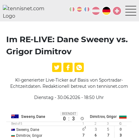
Im RE-LIVE: Dane Sweeny vs.
Grigor Dimitrov
KI-generierter Live-Ticker auf Basis von Sportradar-
Echtzeitdaten. Redaktionell betreut von tennisnet.com
Dienstag - 30.06.2026 - 18:50
Uhr
BEENDET
Sweeny, Dane
Dimitrov, Grigor
0
:
3
Best of 5
1
2
3
G
4
6
3
5
0
Sweeny, Dane
7
6
7
3
Dimitrov, Grigor