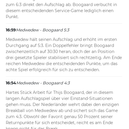
zum 6:3 direkt den Aufschlag ab. Boogaard verbucht in 
diesem entscheidenden Service-Game lediglich einen 
Punkt.
16:59
Medwedew - Boogaard 5:3
Medwedew hält seinen Aufschlag und erhöht im ersten 
Durchgang auf 5:3. Ein Doppelfehler bringt Boogaard 
zwischenzeitlich auf 30:30 heran, doch der an Position 
drei gesetzte Spieler stabilisiert sich rechtzeitig. Am Ende 
reichen Medwedew die entscheidenden Punkte, um das 
achte Spiel erfolgreich für sich zu entscheiden.
16:54
Medwedew - Boogaard 4:3
Hartes Stück Arbeit für Thijs Boogaard, der in diesem 
langen Aufschlagspiel über vier Einstand-Situationen 
gehen muss. Der Niederländer wehrt dabei den einzigen 
Breakball von Medwedew ab und sichert sich das Game 
zum 4:3. Obwohl der Favorit genau 50 Prozent seiner 
Returnpunkte für sich entscheidet, reicht es am Ende 
knapp nicht für das Break.