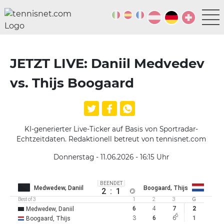
JETZT LIVE: Daniil Medvedev
vs. Thijs Boogaard
KI-generierter Live-Ticker auf Basis von Sportradar-
Echtzeitdaten. Redaktionell betreut von tennisnet.com
Donnerstag - 11.06.2026 - 16:15
Uhr
BEENDET
Medwedew, Daniil
Boogaard, Thijs
2
:
1
Best of 3
1
2
3
G
6
4
7
2
Medwedew, Daniil
6
3
6
6
1
Boogaard, Thijs