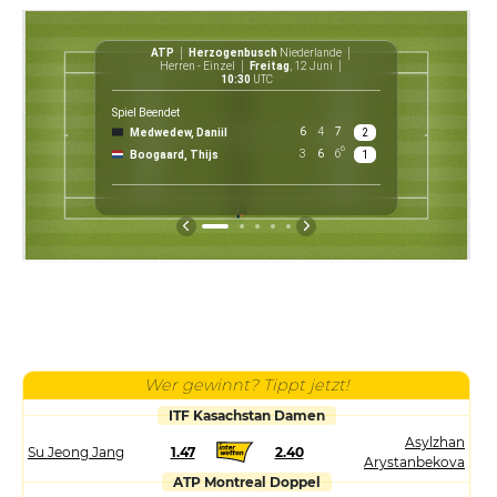
ATP
Herzogenbusch
Niederlande
A
Herren - Einzel
Freitag
, 12 Juni
10:30
UTC
Spiel Beendet
6
4
7
Medwedew, Daniil
2
€ 
6
3
6
6
Boogaard, Thijs
1
P
Wer gewinnt? Tippt jetzt!
ITF Kasachstan Damen
Asylzhan
Su Jeong Jang
1.47
2.40
Arystanbekova
ATP Montreal Doppel