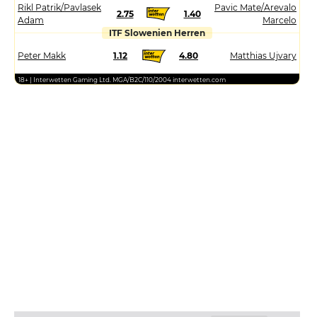
Rikl Patrik/Pavlasek
Pavic Mate/Arevalo
2.75
1.40
Adam
Marcelo
ITF Slowenien Herren
Peter Makk
1.12
4.80
Matthias Ujvary
18+ | Interwetten Gaming Ltd. MGA/B2C/110/2004 interwetten.com