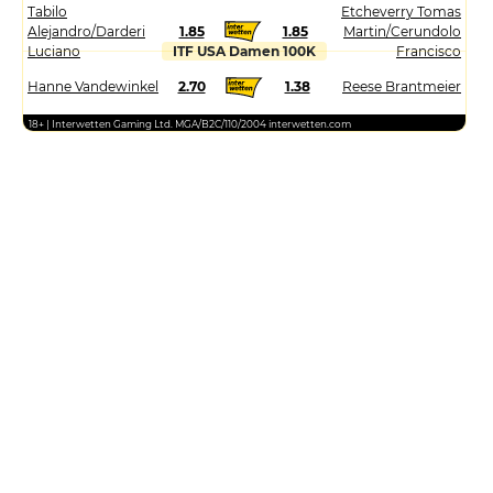
Tabilo
Etcheverry Tomas
Alejandro/Darderi
1.85
1.85
Martin/Cerundolo
Luciano
ITF USA Damen 100K
Francisco
Hanne Vandewinkel
2.70
1.38
Reese Brantmeier
18+ | Interwetten Gaming Ltd. MGA/B2C/110/2004 interwetten.com