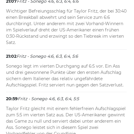
21:07
Fritz - Sonego 4:6, 6:3, 6:4, 6:6
Wichtiger Befreiungsschlag für Taylor Fritz, der bei 30:40 
einen Breakball abwehrt und sein Service zum 6:6 
durchbringt. Unter anderem mit zwei Vorhand-Winnern 
im Spielverlauf dreht der US-Amerikaner einen frühen 
0:30-Rückstand und erzwingt so den Tiebreak im vierten 
Satz.
21:02
Fritz - Sonego 4:6, 6:3, 6:4, 5:6
Sonego legt im vierten Durchgang auf 6:5 vor. Ein Ass 
und drei gewonnene Punkte über den ersten Aufschlag 
sichern dem Italiener das relativ ungefährdete 
Aufschlagspiel. Fritz serviert nun gegen den Satzverlust.
20:59
Fritz - Sonego 4:6, 6:3, 6:4, 5:5
Taylor Fritz gleicht mit einem fehlerfreien Aufschlagspiel 
zum 5:5 im vierten Satz aus. Der US-Amerikaner gewinnt 
das Game zu null und serviert dabei unter anderem ein 
Ass. Sonego leistet sich in diesem Spiel zwei 
Vorhandfehler von der Grundlinie.