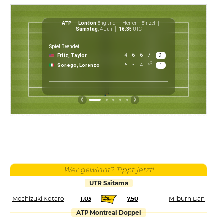
ATP
London
England
Herren - Einzel
ATP
Samstag
, 4 Juli
16:35
UTC
Spiel Beendet
4
6
6
7
Fritz, Taylor
3
£ 30 0
5
6
3
4
6
Sonego, Lorenzo
1
Preis
Wer gewinnt? Tippt jetzt!
UTR Saitama
Mochizuki Kotaro
1.03
7.50
Milburn Dan
ATP Montreal Doppel