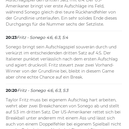
Aufschlagspiel den dritten Satz mit 6:4. Der US-
Amerikaner bringt vier erste Aufschläge ins Feld, 
während Sonego gleich drei teure Rückhandfehler von 
der Grundlinie unterlaufen. Ein sehr solides Ende dieses 
Durchgangs für die Nummer sechs der Setzliste.
20:23
Fritz - Sonego 4:6, 6:3, 5:4
Sonego bringt sein Aufschlagspiel souverän durch und 
verkürzt im entscheidenden dritten Satz auf 4:5. Der 
Italiener punktet verlässlich nach dem ersten Aufschlag 
und agiert druckvoll. Fritz steuert zwar zwei Vorhand-
Winner von der Grundlinie bei, bleibt in diesem Game 
aber ohne echte Chance auf ein Break.
20:20
Fritz - Sonego 4:6, 6:3, 5:3
Taylor Fritz muss bei eigenem Aufschlag hart arbeiten, 
wehrt aber zwei Breakchancen von Sonego ab und stellt 
auf 5:3 im dritten Satz. Der US-Amerikaner rettet sich bei 
Breakball unter anderem mit einem Ass und lässt sich 
auch von einem Doppelfehler bei eigenem Spielball nicht 