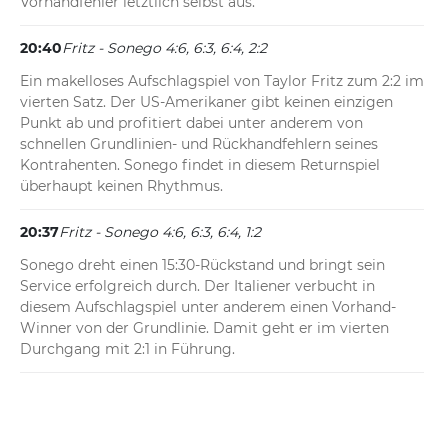
Vorhandfehler letztlich selbst aus.
20:40
Fritz - Sonego 4:6, 6:3, 6:4, 2:2
Ein makelloses Aufschlagspiel von Taylor Fritz zum 2:2 im 
vierten Satz. Der US-Amerikaner gibt keinen einzigen 
Punkt ab und profitiert dabei unter anderem von 
schnellen Grundlinien- und Rückhandfehlern seines 
Kontrahenten. Sonego findet in diesem Returnspiel 
überhaupt keinen Rhythmus.
20:37
Fritz - Sonego 4:6, 6:3, 6:4, 1:2
Sonego dreht einen 15:30-Rückstand und bringt sein 
Service erfolgreich durch. Der Italiener verbucht in 
diesem Aufschlagspiel unter anderem einen Vorhand-
Winner von der Grundlinie. Damit geht er im vierten 
Durchgang mit 2:1 in Führung.
20:33
Fritz - Sonego 4:6, 6:3, 6:4, 1:1
Nach einem ersten Punktverlust stabilisiert sich Taylor 