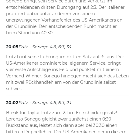
Sonego bringt sein Service durch und verkürzt im 
entscheidenden dritten Durchgang auf 2:3. Der Italiener 
profitiert dabei unter anderem von einem 
unerzwungenen Vorhandfehler des US-Amerikaners an 
der Grundlinie. Den entscheidenden Punkt macht er 
beim Stand von 40:30.
20:05
Fritz - Sonego 4:6, 6:3, 3:1
Fritz baut seine Führung im dritten Satz auf 3:1 aus. Der 
US-Amerikaner dominiert bei eigenem Service, bringt 
vier erste Aufschläge ins Feld und punktet mit einem 
Vorhand-Winner. Sonego hingegen macht sich das Leben 
mit zwei Rückhandfehlern von der Grundlinie selbst 
schwer.
20:02
Fritz - Sonego 4:6, 6:3, 2:1
Break für Taylor Fritz zum 2:1 im Entscheidungssatz! 
Lorenzo Sonego gleicht zwar zunächst einen 0:30-
Rückstand aus, leistet sich dann aber bei 30:30 einen 
bitteren Doppelfehler. Der US-Amerikaner, der in diesem 