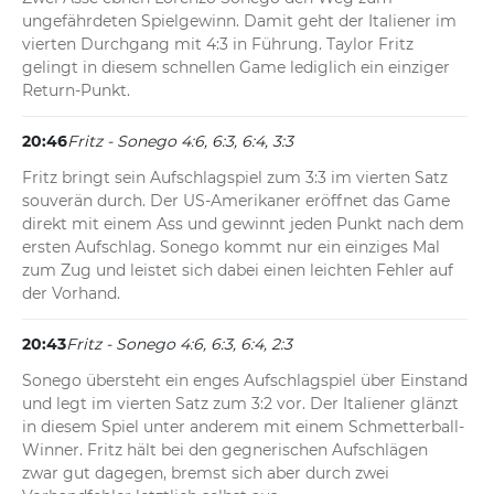
ungefährdeten Spielgewinn. Damit geht der Italiener im 
vierten Durchgang mit 4:3 in Führung. Taylor Fritz 
gelingt in diesem schnellen Game lediglich ein einziger 
Return-Punkt.
20:46
Fritz - Sonego 4:6, 6:3, 6:4, 3:3
Fritz bringt sein Aufschlagspiel zum 3:3 im vierten Satz 
souverän durch. Der US-Amerikaner eröffnet das Game 
direkt mit einem Ass und gewinnt jeden Punkt nach dem 
ersten Aufschlag. Sonego kommt nur ein einziges Mal 
zum Zug und leistet sich dabei einen leichten Fehler auf 
der Vorhand.
20:43
Fritz - Sonego 4:6, 6:3, 6:4, 2:3
Sonego übersteht ein enges Aufschlagspiel über Einstand 
und legt im vierten Satz zum 3:2 vor. Der Italiener glänzt 
in diesem Spiel unter anderem mit einem Schmetterball-
Winner. Fritz hält bei den gegnerischen Aufschlägen 
zwar gut dagegen, bremst sich aber durch zwei 