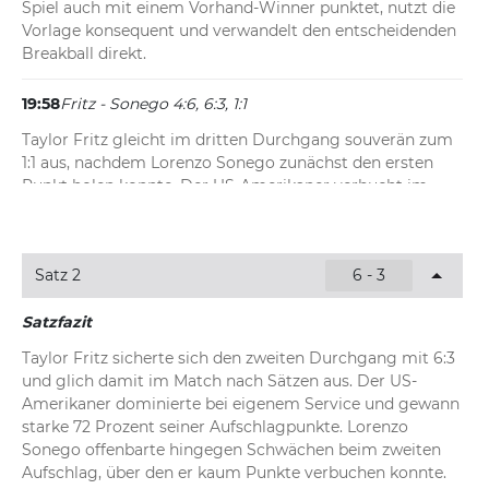
Spiel auch mit einem Vorhand-Winner punktet, nutzt die 
Vorlage konsequent und verwandelt den entscheidenden 
Breakball direkt.
19:58
Fritz - Sonego 4:6, 6:3, 1:1
Taylor Fritz gleicht im dritten Durchgang souverän zum 
1:1 aus, nachdem Lorenzo Sonego zunächst den ersten 
Punkt holen konnte. Der US-Amerikaner verbucht im 
Anschluss unter anderem einen Vorhand-Winner und 
sichert sich sein Service dank starker erster Aufschläge.
Satz 2
6 - 3
19:54
Fritz - Sonego 4:6, 6:3, 0:1
Sonego eröffnet den dritten Satz erfolgreich und sichert 
Satzfazit
sich sein Aufschlagspiel zur 1:0-Führung. Nach einem 
Taylor Fritz sicherte sich den zweiten Durchgang mit 6:3 
frühen 0:15-Rückstand stabilisiert sich der Italiener rasch 
und glich damit im Match nach Sätzen aus. Der US-
und punktet auf dem Weg zum Spielgewinn unter 
Amerikaner dominierte bei eigenem Service und gewann 
anderem mit einem Ass. Fritz verbucht zwar einen 
starke 72 Prozent seiner Aufschlagpunkte. Lorenzo 
Rückhand-Winner von der Grundlinie, kann beim Return 
Sonego offenbarte hingegen Schwächen beim zweiten 
aber nicht weiter nachlegen.
Aufschlag, über den er kaum Punkte verbuchen konnte. 