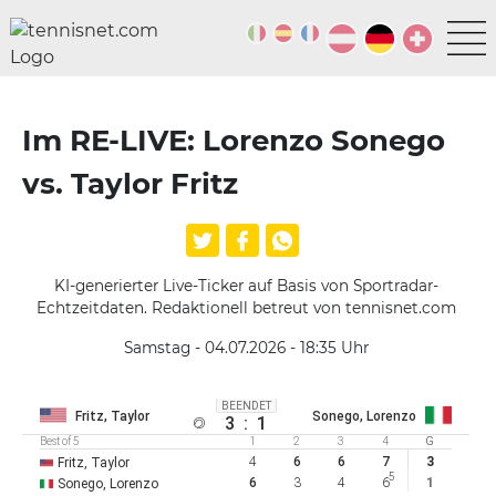
Im RE-LIVE: Lorenzo Sonego
vs. Taylor Fritz
KI-generierter Live-Ticker auf Basis von Sportradar-
Echtzeitdaten. Redaktionell betreut von tennisnet.com
Samstag - 04.07.2026 - 18:35
Uhr
BEENDET
Fritz, Taylor
Sonego, Lorenzo
3
:
1
Best of 5
1
2
3
4
G
4
6
6
7
3
Fritz, Taylor
5
6
3
4
6
1
Sonego, Lorenzo