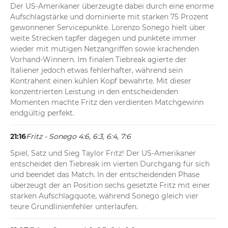
Der US-Amerikaner überzeugte dabei durch eine enorme 
Aufschlagstärke und dominierte mit starken 75 Prozent 
gewonnener Servicepunkte. Lorenzo Sonego hielt über 
weite Strecken tapfer dagegen und punktete immer 
wieder mit mutigen Netzangriffen sowie krachenden 
Vorhand-Winnern. Im finalen Tiebreak agierte der 
Italiener jedoch etwas fehlerhafter, während sein 
Kontrahent einen kühlen Kopf bewahrte. Mit dieser 
konzentrierten Leistung in den entscheidenden 
Momenten machte Fritz den verdienten Matchgewinn 
endgültig perfekt.
21:16
Fritz - Sonego 4:6, 6:3, 6:4, 7:6
Spiel, Satz und Sieg Taylor Fritz! Der US-Amerikaner 
entscheidet den Tiebreak im vierten Durchgang für sich 
und beendet das Match. In der entscheidenden Phase 
überzeugt der an Position sechs gesetzte Fritz mit einer 
starken Aufschlagquote, während Sonego gleich vier 
teure Grundlinienfehler unterlaufen.