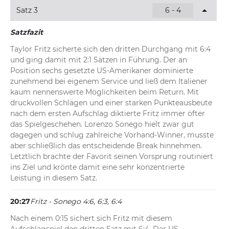
Fritz umgehend und bringt sein Service im Anschluss 
Satz 3
6 - 4
sicher durch. Der an Position sechs gesetzte US-
Amerikaner profitiert auf dem Weg zum 1:1 im vierten 
Satzfazit
Satz unter anderem von zwei leichten Vorhandfehlern 
Sonegos von der Grundlinie.
Taylor Fritz sicherte sich den dritten Durchgang mit 6:4 
und ging damit mit 2:1 Sätzen in Führung. Der an 
20:31
Fritz - Sonego 4:6, 6:3, 6:4, 0:1
Position sechs gesetzte US-Amerikaner dominierte 
zunehmend bei eigenem Service und ließ dem Italiener 
Mit einem Ass eröffnet Sonego den vierten Satz und 
kaum nennenswerte Möglichkeiten beim Return. Mit 
bringt sein Service souverän ohne Punktverlust durch. 
druckvollen Schlägen und einer starken Punkteausbeute 
Fritz leistet sich direkt einige Fehler von der Grundlinie 
nach dem ersten Aufschlag diktierte Fritz immer öfter 
und bleibt im Returnspiel noch völlig chancenlos. 1:0 für 
das Spielgeschehen. Lorenzo Sonego hielt zwar gut 
den Italiener.
dagegen und schlug zahlreiche Vorhand-Winner, musste 
aber schließlich das entscheidende Break hinnehmen. 
Letztlich brachte der Favorit seinen Vorsprung routiniert 
ins Ziel und krönte damit eine sehr konzentrierte 
Leistung in diesem Satz.
20:27
Fritz - Sonego 4:6, 6:3, 6:4
Nach einem 0:15 sichert sich Fritz mit diesem 