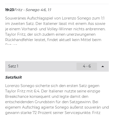
19:23
Fritz - Sonego 4:6, 1:1
Souveränes Aufschlagspiel von Lorenzo Sonego zum 1:1 
im zweiten Satz. Der Italiener lässt mit einem Ass sowie 
je einem Vorhand- und Volley-Winner nichts anbrennen. 
Taylor Fritz, der sich zudem einen unerzwungenen 
Rückhandfehler leistet, findet aktuell kein Mittel beim 
Return.
19:20
Fritz - Sonego 4:6, 1:0
Der US-Amerikaner startet stabil in den zweiten 
Satz 1
4 - 6
Durchgang und sichert sich sein Aufschlagspiel souverän 
zum 1:0. Mit einem Ass und einer starken Punkteausbeute 
Satzfazit
bei eigenem Service bestimmt Fritz das Spiel. Sonego 
Lorenzo Sonego sicherte sich den ersten Satz gegen 
verbucht in diesem Spiel zwar einen Vorhand-Winner, 
Taylor Fritz mit 6:4. Der Italiener nutzte seine einzige 
leistet sich aber auch zwei schnelle Fehler von der 
Breakchance konsequent und legte damit den 
Grundlinie.
entscheidenden Grundstein für den Satzgewinn. Bei 
eigenem Aufschlag agierte Sonego äußerst souverän und 
gewann starke 72 Prozent seiner Servicepunkte. Fritz 