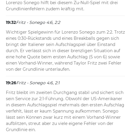
Lorenzo Sonego hilft bei diesem Zu-Null-Spiel mit drei 
Grundlinienfehlern zudem kräftig mit.
19:32
Fritz - Sonego 4:6, 2:2
Wichtiger Spielgewinn für Lorenzo Sonego zum 2:2. Trotz 
eines 0:30-Rückstands und eines Breakballs gegen sich 
bringt der Italiener sein Aufschlagspiel über Einstand 
durch. Er verlässt sich in dieser brenzligen Situation auf 
eine hohe Quote beim ersten Aufschlag (5 von 6) sowie 
einen Vorhand-Winner, während Taylor Fritz zwei Fehler 
von der Grundlinie unterlaufen.
19:26
Fritz - Sonego 4:6, 2:1
Fritz bleibt im zweiten Durchgang stabil und sichert sich 
sein Service zur 2:1-Führung. Obwohl der US-Amerikaner 
in diesem Aufschlagspiel mehrmals den ersten Aufschlag 
verfehlt, lässt er kaum Spannung aufkommen. Sonego 
lässt sein Können zwar kurz mit einem Vorhand-Winner 
aufblitzen, streut aber zu viele eigene Fehler von der 
Grundlinie ein.