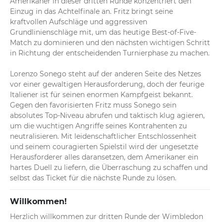
Amerikaner in dieser dritten Runde konzentriert den 
direkt ein Ass, das ihm das Aufschlagspiel zum 1:0 sichert.
Einzug in das Achtelfinale an. Fritz bringt seine 
kraftvollen Aufschläge und aggressiven 
Grundlinienschläge mit, um das heutige Best-of-Five-
Match zu dominieren und den nächsten wichtigen Schritt 
in Richtung der entscheidenden Turnierphase zu machen.

Lorenzo Sonego steht auf der anderen Seite des Netzes 
vor einer gewaltigen Herausforderung, doch der feurige 
Italiener ist für seinen enormen Kampfgeist bekannt. 
Gegen den favorisierten Fritz muss Sonego sein 
absolutes Top-Niveau abrufen und taktisch klug agieren, 
um die wuchtigen Angriffe seines Kontrahenten zu 
neutralisieren. Mit leidenschaftlicher Entschlossenheit 
und seinem couragierten Spielstil wird der ungesetzte 
Herausforderer alles daransetzen, dem Amerikaner ein 
hartes Duell zu liefern, die Überraschung zu schaffen und 
selbst das Ticket für die nächste Runde zu lösen.
Willkommen!
Herzlich willkommen zur dritten Runde der Wimbledon 