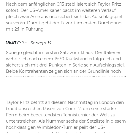
Nach dem anfänglichen 0:15 stabilisiert sich Taylor Fritz 
sofort. Der US-Amerikaner packt im weiteren Verlauf 
gleich zwei Asse aus und sichert sich das Aufschlagspiel 
souverän. Damit geht der Favorit im ersten Durchgang 
mit 2:1 in Führung.
18:47
Fritz - Sonego 1:1
Sonego gleicht im ersten Satz zum 1:1 aus. Der Italiener 
wehrt sich nach einem 15:30-Rückstand erfolgreich und 
sichert sich mit drei Punkten in Serie sein Aufschlagspiel. 
Beide Kontrahenten zeigen sich an der Grundlinie noch 
fehleranfällig: Fritz verbucht zwei Vorhandfehler, während 
bei Sonego zwei unerzwungene Rückhandfehler in der 
Statistik stehen.
Taylor Fritz betritt an diesem Nachmittag in London den 
18:43
Fritz - Sonego 1:0
traditionsreichen Rasen von Court 2, um seine starke 
Erfolgreicher Auftakt für Taylor Fritz. Zwar schnappt sich 
Form beim bedeutendsten Tennisturnier der Welt zu 
der Italiener den allerersten Ballwechsel, doch der an 
unterstreichen. Als Nummer sechs der Setzliste in diesem 
Position sechs gesetzte US-Amerikaner antwortet 
hochklassigen Wimbledon-Turnier peilt der US-
prompt mit vier Punkten in Folge. Darunter ist auch 