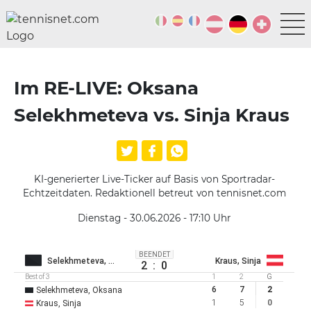
Im RE-LIVE: Oksana
Selekhmeteva vs. Sinja Kraus
KI-generierter Live-Ticker auf Basis von Sportradar-
Echtzeitdaten. Redaktionell betreut von tennisnet.com
Dienstag - 30.06.2026 - 17:10
Uhr
BEENDET
Selekhmeteva, Oksana
Kraus, Sinja
2
:
0
Best of 3
1
2
G
6
7
2
Selekhmeteva, Oksana
1
5
0
Kraus, Sinja