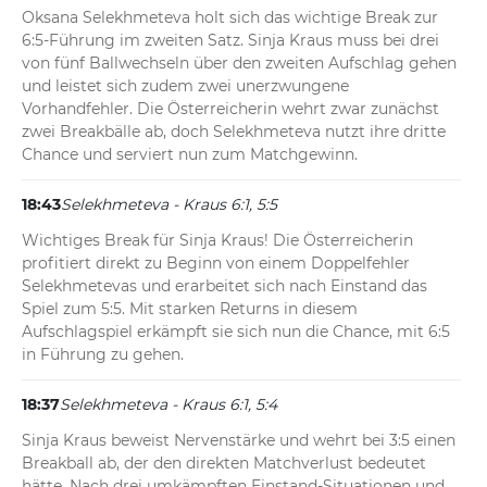
Oksana Selekhmeteva holt sich das wichtige Break zur 
6:5-Führung im zweiten Satz. Sinja Kraus muss bei drei 
von fünf Ballwechseln über den zweiten Aufschlag gehen 
und leistet sich zudem zwei unerzwungene 
Vorhandfehler. Die Österreicherin wehrt zwar zunächst 
zwei Breakbälle ab, doch Selekhmeteva nutzt ihre dritte 
Chance und serviert nun zum Matchgewinn.
18:43
Selekhmeteva - Kraus 6:1, 5:5
Wichtiges Break für Sinja Kraus! Die Österreicherin 
profitiert direkt zu Beginn von einem Doppelfehler 
Selekhmetevas und erarbeitet sich nach Einstand das 
Spiel zum 5:5. Mit starken Returns in diesem 
Aufschlagspiel erkämpft sie sich nun die Chance, mit 6:5 
in Führung zu gehen.
18:37
Selekhmeteva - Kraus 6:1, 5:4
Sinja Kraus beweist Nervenstärke und wehrt bei 3:5 einen 
Breakball ab, der den direkten Matchverlust bedeutet 
hätte. Nach drei umkämpften Einstand-Situationen und 