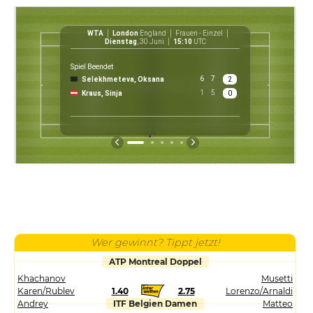
WTA
London
England
Frauen - Einzel
WT
Dienstag
, 30 Juni
15:10
UTC
Spiel Beendet
6
7
Selekhmeteva, Oksana
2
$ 30 3
1
5
Kraus, Sinja
0
Preis
Wer gewinnt? Tippt jetzt!
ATP Montreal Doppel
Khachanov
Musetti
Karen/Rublev
1.40
2.75
Lorenzo/Arnaldi
Andrey
ITF Belgien Damen
Matteo