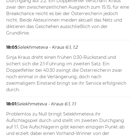
Durchgang auf 2:2. Ein Doppelfehler verschafft Kraus 
zwar den zwischenzeitlichen Ausgleich zum 15:15, für eine 
Breakchance reicht es bei der Österreicherin jedoch 
nicht. Beide Akteurinnen meiden aktuell das Netz und 
diktieren das Geschehen ausschließlich von der 
Grundlinie.
18:05
Selekhmeteva - Kraus 6:1, 1:2
Sinja Kraus dreht einen frühen 0:30-Rückstand und 
sichert sich die 2:1-Führung im zweiten Satz. Ein 
Doppelfehler bei 40:30 zwingt die Österreicherin zwar 
noch einmal in die Verlängerung, doch nach 
zweimaligem Einstand bringt sie ihr Service erfolgreich 
durch.
18:01
Selekhmeteva - Kraus 6:1, 1:1
Problemlos zu Null bringt Selekhmeteva ihr 
Aufschlagspiel durch und stellt im zweiten Durchgang 
auf 1:1. Die Aufschlägerin gibt keinen einzigen Punkt ab 
und erzielt dabei einen Vorhand-Winner von der 