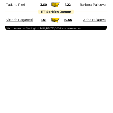
Tatiana Pieri
3.60
1.22
Barbora Palicova
ITF Serbien Damen
Vittoria Paganetti
1.01
10.00
Arina Bulatova
18+ | Interwetten Gaming Ltd. MGA/B2C/110/2004 interwetten.com