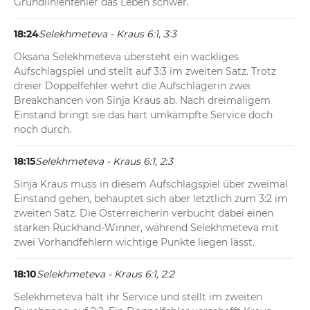
Grundlinienfehler das Leben schwer.
18:24
Selekhmeteva - Kraus 6:1, 3:3
Oksana Selekhmeteva übersteht ein wackliges 
Aufschlagspiel und stellt auf 3:3 im zweiten Satz. Trotz 
dreier Doppelfehler wehrt die Aufschlägerin zwei 
Breakchancen von Sinja Kraus ab. Nach dreimaligem 
Einstand bringt sie das hart umkämpfte Service doch 
noch durch.
18:15
Selekhmeteva - Kraus 6:1, 2:3
Sinja Kraus muss in diesem Aufschlagspiel über zweimal 
Einstand gehen, behauptet sich aber letztlich zum 3:2 im 
zweiten Satz. Die Österreicherin verbucht dabei einen 
starken Rückhand-Winner, während Selekhmeteva mit 
zwei Vorhandfehlern wichtige Punkte liegen lässt.
18:10
Selekhmeteva - Kraus 6:1, 2:2
Selekhmeteva hält ihr Service und stellt im zweiten 