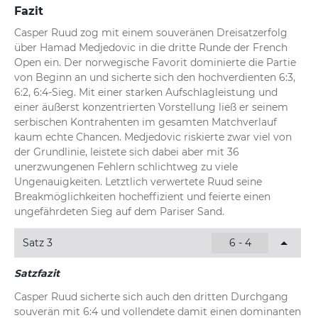
Fazit
Casper Ruud zog mit einem souveränen Dreisatzerfolg 
über Hamad Medjedovic in die dritte Runde der French 
Open ein. Der norwegische Favorit dominierte die Partie 
von Beginn an und sicherte sich den hochverdienten 6:3, 
6:2, 6:4-Sieg. Mit einer starken Aufschlagleistung und 
einer äußerst konzentrierten Vorstellung ließ er seinem 
serbischen Kontrahenten im gesamten Matchverlauf 
kaum echte Chancen. Medjedovic riskierte zwar viel von 
der Grundlinie, leistete sich dabei aber mit 36 
unerzwungenen Fehlern schlichtweg zu viele 
Ungenauigkeiten. Letztlich verwertete Ruud seine 
Breakmöglichkeiten hocheffizient und feierte einen 
ungefährdeten Sieg auf dem Pariser Sand.
Satz 3
6 - 4
Satzfazit
Casper Ruud sicherte sich auch den dritten Durchgang 
souverän mit 6:4 und vollendete damit einen dominanten 