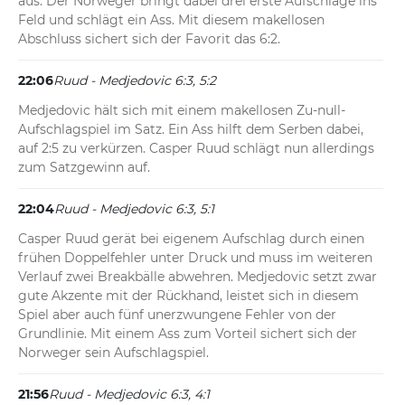
aus. Der Norweger bringt dabei drei erste Aufschläge ins 
Feld und schlägt ein Ass. Mit diesem makellosen 
Abschluss sichert sich der Favorit das 6:2.
22:06
Ruud - Medjedovic 6:3, 5:2
Medjedovic hält sich mit einem makellosen Zu-null-
Aufschlagspiel im Satz. Ein Ass hilft dem Serben dabei, 
auf 2:5 zu verkürzen. Casper Ruud schlägt nun allerdings 
zum Satzgewinn auf.
22:04
Ruud - Medjedovic 6:3, 5:1
Casper Ruud gerät bei eigenem Aufschlag durch einen 
frühen Doppelfehler unter Druck und muss im weiteren 
Verlauf zwei Breakbälle abwehren. Medjedovic setzt zwar 
gute Akzente mit der Rückhand, leistet sich in diesem 
Spiel aber auch fünf unerzwungene Fehler von der 
Grundlinie. Mit einem Ass zum Vorteil sichert sich der 
Norweger sein Aufschlagspiel.
21:56
Ruud - Medjedovic 6:3, 4:1