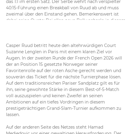
das 1:1 im ersten Satz. Der Serbe wehrt nach verspielter 
40:15-Führung einen Breakball von Ruud ab und muss 
zweimal über den Einstand gehen. Bemerkenswert ist 
dabei seine Quote: Bei allen neun Ballwechseln in diesem 
Spiel bringt er den ersten Aufschlag ins Feld und sichert 
sich letztlich sein Aufschlagspiel.
Casper Ruud betritt heute den altehrwürdigen Court 
20:55
Ruud - Medjedovic 1:0
Suzanne Lenglen in Paris mit einem klaren Ziel vor 
Der an Position 15 gesetzte Norweger eröffnet die Partie 
Augen. In der zweiten Runde der French Open 2026 will 
mit einem erfolgreichen Aufschlagspiel. Nach einer 
der an Position 15 gesetzte Norweger seiner 
schnellen 30:0-Führung kämpft sich Medjedovic zwar auf 
Favoritenrolle auf der roten Asche gerecht werden und 
30:30 heran, doch Ruud sichert sich die nächsten beiden 
souverän das Ticket für die nächste Turnierphase lösen. 
Punkte und stellt auf 1:0 im ersten Satz.
Auf dem traditionsreichen Pariser Sandplatz gilt es für 
ihn, seine gewohnte Stärke in diesem Best-of-5-Match 
voll auszuspielen und keinen Zweifel an seinen 
Ambitionen auf ein tiefes Vordringen in diesem 
prestigeträchtigen Grand-Slam-Turnier aufkommen zu 
lassen.

Auf der anderen Seite des Netzes steht Hamad 
Medjedovic vor einer gewaltigen Herausforderung. Der 