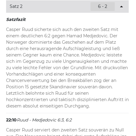
Norweger den kleinen Angriff souverän ab und hält 
Satz 2
6 - 2
seinen Kurs in Richtung Matchgewinn.
Satzfazit
22:14
Ruud - Medjedovic 6:3, 6:2, 0:1
Casper Ruud sicherte sich auch den zweiten Satz mit 
Medjedovic eröffnet den dritten Durchgang mit einem 
einem deutlichen 6:2 gegen Hamad Medjedovic. Der 
makellosen Aufschlagspiel zu null. Der Serbe geht damit 
Norweger dominierte das Geschehen auf dem Platz 
mühelos mit 1:0 in Führung.
durch eine herausragende Aufschlagleistung und ließ 
seinem Gegner kaum eine Chance. Medjedovic leistete 
sich im Gegenzug zu viele Ungenauigkeiten und machte 
zu viele leichte Fehler von der Grundlinie. Mit druckvollen 
Vorhandschlägen und einer konsequenten 
Chancenverwertung bei den Breakbällen zog der an 
Position 15 gesetzte Skandinavier souverän davon. 
Letztlich belohnte sich Ruud für seinen 
hochkonzentrierten und taktisch disziplinierten Auftritt in 
diesem absolut einseitigen Durchgang.
22:10
Ruud - Medjedovic 6:3, 6:2
Casper Ruud serviert den zweiten Satz souverän zu Null 