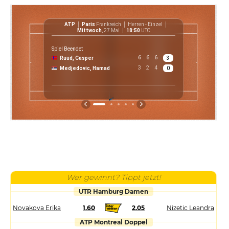
ATP
Paris
Frankreich
Herren - Einzel
ATP
Mittwoch
, 27 Mai
18:50
UTC
Spiel Beendet
6
6
6
Ruud, Casper
3
€ 28 9
3
2
4
Medjedovic, Hamad
0
Preis
Wer gewinnt? Tippt jetzt!
UTR Hamburg Damen
Novakova Erika
1.60
2.05
Nizetic Leandra
ATP Montreal Doppel