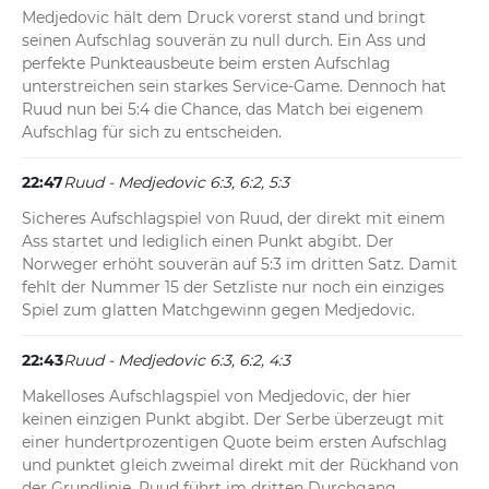
Medjedovic hält dem Druck vorerst stand und bringt 
seinen Aufschlag souverän zu null durch. Ein Ass und 
perfekte Punkteausbeute beim ersten Aufschlag 
unterstreichen sein starkes Service-Game. Dennoch hat 
Ruud nun bei 5:4 die Chance, das Match bei eigenem 
Aufschlag für sich zu entscheiden.
22:47
Ruud - Medjedovic 6:3, 6:2, 5:3
Sicheres Aufschlagspiel von Ruud, der direkt mit einem 
Ass startet und lediglich einen Punkt abgibt. Der 
Norweger erhöht souverän auf 5:3 im dritten Satz. Damit 
fehlt der Nummer 15 der Setzliste nur noch ein einziges 
Spiel zum glatten Matchgewinn gegen Medjedovic.
22:43
Ruud - Medjedovic 6:3, 6:2, 4:3
Makelloses Aufschlagspiel von Medjedovic, der hier 
keinen einzigen Punkt abgibt. Der Serbe überzeugt mit 
einer hundertprozentigen Quote beim ersten Aufschlag 
und punktet gleich zweimal direkt mit der Rückhand von 
der Grundlinie. Ruud führt im dritten Durchgang 