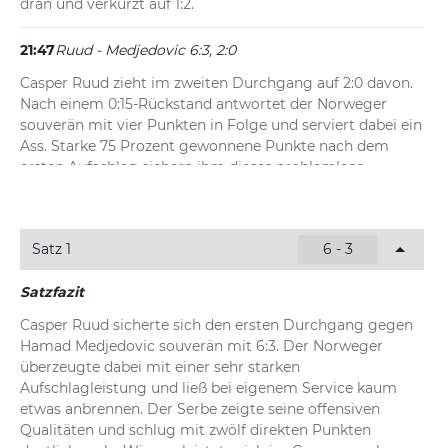
dran und verkürzt auf 1:2.
21:47
Ruud - Medjedovic 6:3, 2:0
Casper Ruud zieht im zweiten Durchgang auf 2:0 davon. 
Nach einem 0:15-Rückstand antwortet der Norweger 
souverän mit vier Punkten in Folge und serviert dabei ein 
Ass. Starke 75 Prozent gewonnene Punkte nach dem 
ersten Aufschlag sichern ihm dieses problemlose 
Aufschlagspiel.
21:43
Ruud - Medjedovic 6:3, 1:0
Satz 1
6 - 3
Sofortiges Break für Ruud zum Auftakt des zweiten 
Satzes! Der Serbe wehrt sich zwar nachdrücklich und 
Satzfazit
erzwingt in diesem Aufschlagspiel dreimal Einstand, zieht 
Casper Ruud sicherte sich den ersten Durchgang gegen 
am Ende aber doch den Kürzeren. Mit 55 Prozent 
Hamad Medjedovic souverän mit 6:3. Der Norweger 
gewonnener Return-Punkte schnappt sich der Norweger 
überzeugte dabei mit einer sehr starken 
das hart umkämpfte Spiel zur 1:0-Führung.
Aufschlagleistung und ließ bei eigenem Service kaum 
etwas anbrennen. Der Serbe zeigte seine offensiven 
Qualitäten und schlug mit zwölf direkten Punkten 