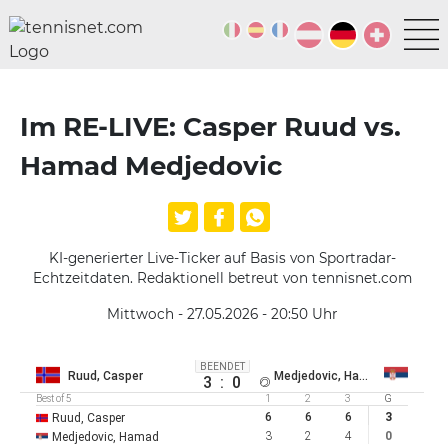
Im RE-LIVE: Casper Ruud vs.
Hamad Medjedovic
KI-generierter Live-Ticker auf Basis von Sportradar-
Echtzeitdaten. Redaktionell betreut von tennisnet.com
Mittwoch - 27.05.2026 - 20:50
Uhr
BEENDET
Ruud, Casper
Medjedovic, Hamad
3
:
0
Best of 5
1
2
3
G
6
6
6
3
Ruud, Casper
3
2
4
0
Medjedovic, Hamad