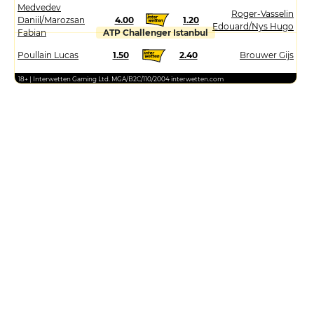
Medvedev
Roger-Vasselin
Daniil/Marozsan
4.00
1.20
Edouard/Nys Hugo
Fabian
ATP Challenger Istanbul
Poullain Lucas
1.50
2.40
Brouwer Gijs
18+ | Interwetten Gaming Ltd. MGA/B2C/110/2004 interwetten.com