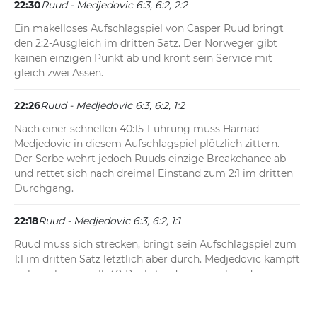
22:30
Ruud - Medjedovic 6:3, 6:2, 2:2
Ein makelloses Aufschlagspiel von Casper Ruud bringt 
den 2:2-Ausgleich im dritten Satz. Der Norweger gibt 
keinen einzigen Punkt ab und krönt sein Service mit 
gleich zwei Assen.
22:26
Ruud - Medjedovic 6:3, 6:2, 1:2
Nach einer schnellen 40:15-Führung muss Hamad 
Medjedovic in diesem Aufschlagspiel plötzlich zittern. 
Der Serbe wehrt jedoch Ruuds einzige Breakchance ab 
und rettet sich nach dreimal Einstand zum 2:1 im dritten 
Durchgang.
22:18
Ruud - Medjedovic 6:3, 6:2, 1:1
Ruud muss sich strecken, bringt sein Aufschlagspiel zum 
1:1 im dritten Satz letztlich aber durch. Medjedovic kämpft 
sich nach einem 15:40-Rückstand zwar noch in den 
Einstand, macht seine Chance durch eigene 
Grundlinienfehler jedoch zunichte. So wehrt der 