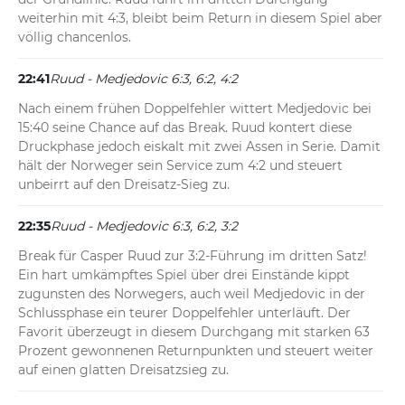
weiterhin mit 4:3, bleibt beim Return in diesem Spiel aber 
völlig chancenlos.
22:41
Ruud - Medjedovic 6:3, 6:2, 4:2
Nach einem frühen Doppelfehler wittert Medjedovic bei 
15:40 seine Chance auf das Break. Ruud kontert diese 
Druckphase jedoch eiskalt mit zwei Assen in Serie. Damit 
hält der Norweger sein Service zum 4:2 und steuert 
unbeirrt auf den Dreisatz-Sieg zu.
22:35
Ruud - Medjedovic 6:3, 6:2, 3:2
Break für Casper Ruud zur 3:2-Führung im dritten Satz! 
Ein hart umkämpftes Spiel über drei Einstände kippt 
zugunsten des Norwegers, auch weil Medjedovic in der 
Schlussphase ein teurer Doppelfehler unterläuft. Der 
Favorit überzeugt in diesem Durchgang mit starken 63 
Prozent gewonnenen Returnpunkten und steuert weiter 
auf einen glatten Dreisatzsieg zu.