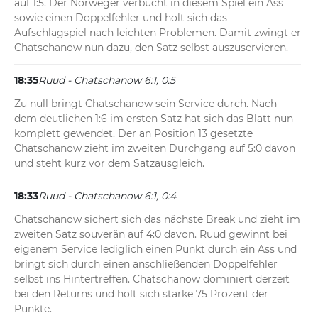
auf 1:5. Der Norweger verbucht in diesem Spiel ein Ass 
sowie einen Doppelfehler und holt sich das 
Aufschlagspiel nach leichten Problemen. Damit zwingt er 
Chatschanow nun dazu, den Satz selbst auszuservieren.
18:35
Ruud - Chatschanow 6:1, 0:5
Zu null bringt Chatschanow sein Service durch. Nach 
dem deutlichen 1:6 im ersten Satz hat sich das Blatt nun 
komplett gewendet. Der an Position 13 gesetzte 
Chatschanow zieht im zweiten Durchgang auf 5:0 davon 
und steht kurz vor dem Satzausgleich.
18:33
Ruud - Chatschanow 6:1, 0:4
Chatschanow sichert sich das nächste Break und zieht im 
zweiten Satz souverän auf 4:0 davon. Ruud gewinnt bei 
eigenem Service lediglich einen Punkt durch ein Ass und 
bringt sich durch einen anschließenden Doppelfehler 
selbst ins Hintertreffen. Chatschanow dominiert derzeit 
bei den Returns und holt sich starke 75 Prozent der 
Punkte.