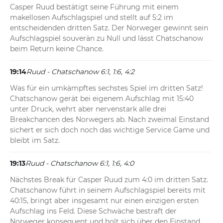
Casper Ruud bestätigt seine Führung mit einem 
makellosen Aufschlagspiel und stellt auf 5:2 im 
entscheidenden dritten Satz. Der Norweger gewinnt sein 
Aufschlagspiel souverän zu Null und lässt Chatschanow 
beim Return keine Chance.
19:14
Ruud - Chatschanow 6:1, 1:6, 4:2
Was für ein umkämpftes sechstes Spiel im dritten Satz! 
Chatschanow gerät bei eigenem Aufschlag mit 15:40 
unter Druck, wehrt aber nervenstark alle drei 
Breakchancen des Norwegers ab. Nach zweimal Einstand 
sichert er sich doch noch das wichtige Service Game und 
bleibt im Satz.
19:13
Ruud - Chatschanow 6:1, 1:6, 4:0
Nächstes Break für Casper Ruud zum 4:0 im dritten Satz. 
Chatschanow führt in seinem Aufschlagspiel bereits mit 
40:15, bringt aber insgesamt nur einen einzigen ersten 
Aufschlag ins Feld. Diese Schwäche bestraft der 
Norweger konsequent und holt sich über den Einstand 