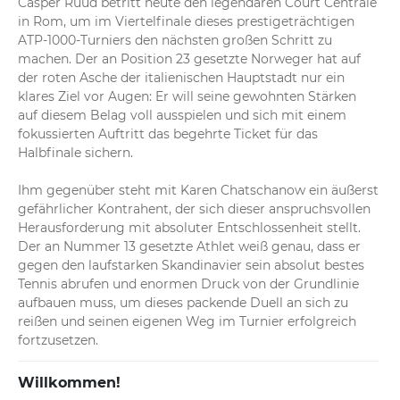
Casper Ruud betritt heute den legendären Court Centrale 
in Rom, um im Viertelfinale dieses prestigeträchtigen 
ATP-1000-Turniers den nächsten großen Schritt zu 
machen. Der an Position 23 gesetzte Norweger hat auf 
der roten Asche der italienischen Hauptstadt nur ein 
klares Ziel vor Augen: Er will seine gewohnten Stärken 
auf diesem Belag voll ausspielen und sich mit einem 
fokussierten Auftritt das begehrte Ticket für das 
Halbfinale sichern.

Ihm gegenüber steht mit Karen Chatschanow ein äußerst 
gefährlicher Kontrahent, der sich dieser anspruchsvollen 
Herausforderung mit absoluter Entschlossenheit stellt. 
Der an Nummer 13 gesetzte Athlet weiß genau, dass er 
gegen den laufstarken Skandinavier sein absolut bestes 
Tennis abrufen und enormen Druck von der Grundlinie 
aufbauen muss, um dieses packende Duell an sich zu 
reißen und seinen eigenen Weg im Turnier erfolgreich 
fortzusetzen.
Willkommen!