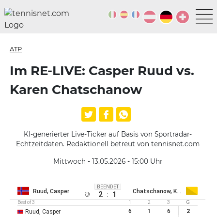
ATP
Im RE-LIVE: Casper Ruud vs.
Karen Chatschanow
KI-generierter Live-Ticker auf Basis von Sportradar-
Echtzeitdaten. Redaktionell betreut von tennisnet.com
Mittwoch - 13.05.2026 - 15:00
Uhr
BEENDET
Ruud, Casper
Chatschanow, Karen
2
:
1
Best of 3
1
2
3
G
6
1
6
2
Ruud, Casper