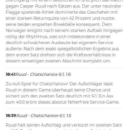
Durchgang mit einem deutlichen 6:1 und glich das Match 
gegen Casper Ruud nach Sätzen aus. Der unter neutraler 
Flagge spielende Athlet dominierte das Geschehen mit 
einer starken Returnquote von 42 Prozent und nutzte 
seine beiden erspielten Breakbälle konsequent. Dem 
Norweger entglitt nach seinem starken Auftakt hingegen 
völlig der Rhythmus, was sich insbesondere in einer 
deutlich schwächeren Ausbeute bei eigenem Service 
äußerte. Nach dem exakt spiegelbildlichen Ergebnis aus 
dem ersten Satz drehten sich die Kräfteverhältnisse in 
diesem einseitigen zweiten Abschnitt komplett um.
18:41
Ruud - Chatschanow 6:1, 1:6
Zu-null-Spiel für Chatschanow! Der Aufschläger lässt 
Ruud in diesem Game überhaupt keine Chance und 
sichert sich den zweiten Satz deutlich mit 6:1. Ein Ass 
zum 40:0 krönt dieses absolut fehlerfreie Service-Game.
18:39
Ruud - Chatschanow 6:1, 1:5
Ruud hält seinen Aufschlag und verkürzt im zweiten Satz 