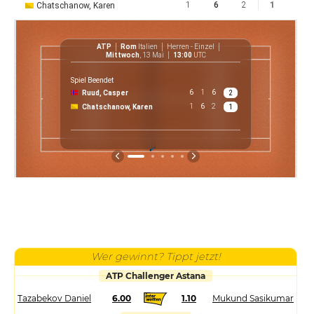
1
6
2
1
Chatschanow, Karen
ATP
Rom
Italien
Herren - Einzel
A
Mittwoch
, 13 Mai
13:00
UTC
Spiel Beendet
6
1
6
Ruud, Casper
2
€ 
1
6
2
Chatschanow, Karen
1
P
Wer gewinnt? Tippt jetzt!
ATP Challenger Astana
Tazabekov Daniel
6.00
1.10
Mukund Sasikumar