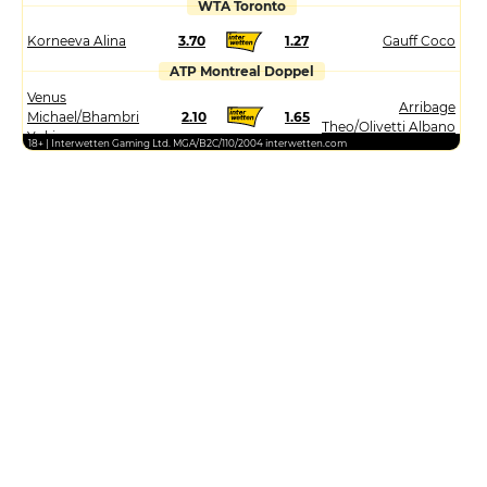
WTA Toronto
Korneeva Alina
3.70
1.27
Gauff Coco
ATP Montreal Doppel
Venus
Arribage
Michael/Bhambri
2.10
1.65
Theo/Olivetti Albano
Yuki
18+ | Interwetten Gaming Ltd. MGA/B2C/110/2004 interwetten.com