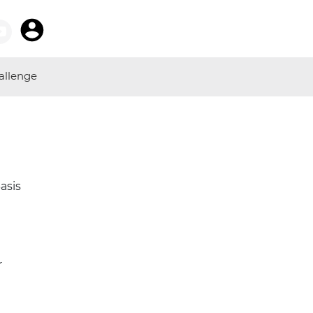
allenge
asis
r