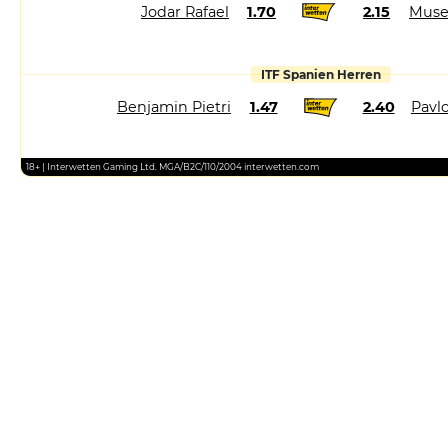
Jodar Rafael
1.70
2.15
Muse
ITF Spanien Herren
Benjamin Pietri
1.47
2.40
Pavlo
18+ | Interwetten Gaming Ltd. MGA/B2C/110/2004 interwetten.com