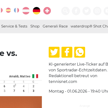
Service & Tests
Shop
Generali Race
waterdrop® Shot Ch
e vs.
KI-generierter Live-Ticker auf B
von Sportradar-Echtzeitdaten.
Redaktionell betreut von
Arnaldi, Matteo
tennisnet.com
3
4
5
G
3
6
6
4
2
Montag - 01.06.2026 - 19:40
Uh
3
7
6
3