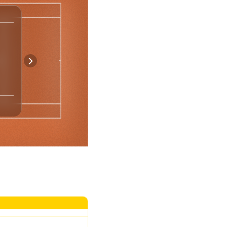
Spiel-Statistik
8
18
Asse
8
5
Doppelfehler
99
112
Punkte Nach 1. Aufschlag
8
8
Gewonnene Breakbälle