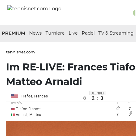
PREMIUM
News
Turniere
Live
Padel
TV & Streaming
tennisnet.com
Im RE-LIVE: Frances Tiafo
Matteo Arnaldi
BEENDET
Tiafoe, Frances
2
:
3
Best of 5
1
2
5
6
7
Tiafoe, Frances
5
7
6
Arnaldi, Matteo