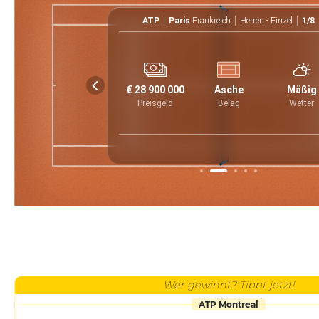
en - Einzel
ATP
Paris
Frankreich
Herren - Einzel
1/8
UTC
5
3
6
7
6
6
4
2
€ 28 900 000
Asche
Mäßig
5
7
6
3
7
6
3
Preisgeld
Belag
Wetter
Wer gewinnt? Tippt jetzt!
ATP Montreal