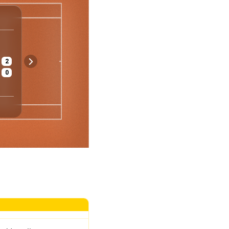
ATP
Rom
Italien
Herren - Einzel
1/16
2
€ 8 235 540
Asche
0
Preisgeld
Belag