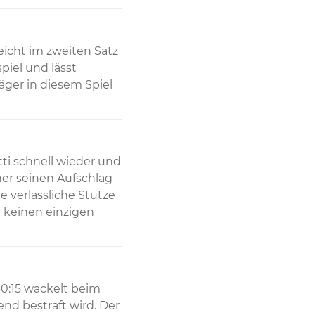
icht im zweiten Satz 
iel und lässt 
ger in diesem Spiel 
i schnell wieder und 
ner seinen Aufschlag 
 verlässliche Stütze 
r keinen einzigen 
0:15 wackelt beim 
nd bestraft wird. Der 