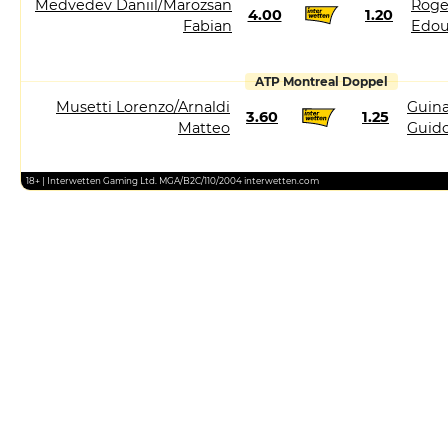
Medvedev Daniil/Marozsan
Roge
4.00
1.20
Fabian
Edou
ATP Montreal Doppel
Musetti Lorenzo/Arnaldi
Guina
3.60
1.25
Matteo
Guid
18+ | Interwetten Gaming Ltd. MGA/B2C/110/2004 interwetten.com