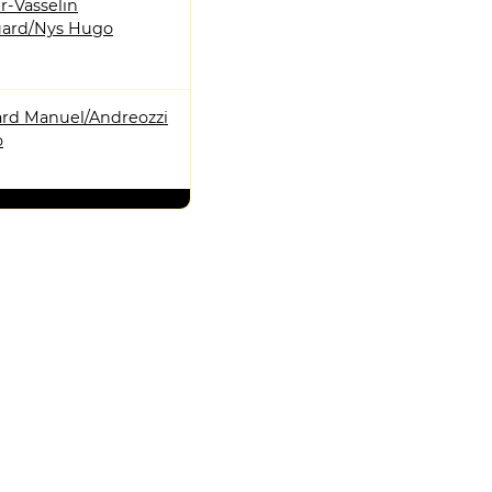
r-Vasselin
ard/Nys Hugo
rd Manuel/Andreozzi
o