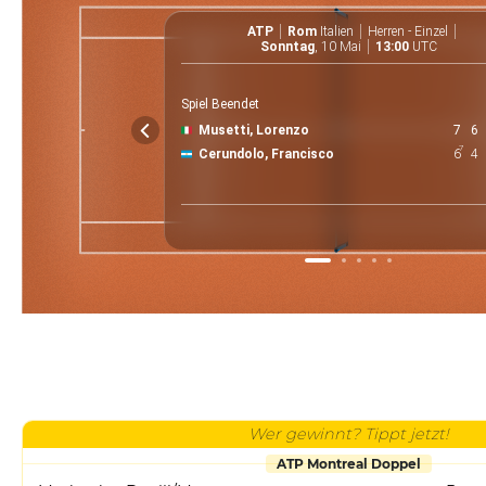
ATP
Rom
Italien
Herren - Einzel
Sonntag
, 10 Mai
13:00
UTC
Spiel Beendet
Musetti, Lorenzo
7
6
7
Cerundolo, Francisco
6
4
Wer gewinnt? Tippt jetzt!
ATP Montreal Doppel