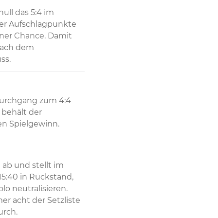
ull das 5:4 im 
ner Aufschlagpunkte 
ner Chance. Damit 
nach dem 
ss.
Durchgang zum 4:4 
behält der 
den Spielgewinn.
b und stellt im 
15:40 in Rückstand, 
 neutralisieren. 
r acht der Setzliste 
urch.