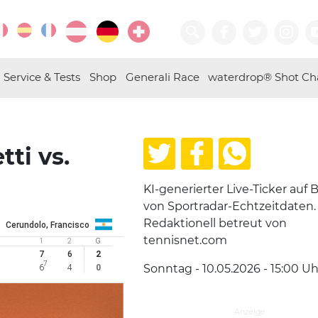
Service & Tests
Shop
Generali Race
waterdrop® Shot Ch
ti vs.
KI-generierter Live-Ticker auf B
von Sportradar-Echtzeitdaten.
Redaktionell betreut von
Cerundolo, Francisco
tennisnet.com
1
2
G
7
6
2
7
Sonntag - 10.05.2026 - 15:00
Uh
6
4
0