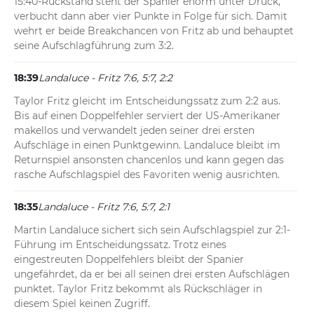
15:40-Rückstand steht der Spanier enorm unter Druck, 
verbucht dann aber vier Punkte in Folge für sich. Damit 
wehrt er beide Breakchancen von Fritz ab und behauptet 
seine Aufschlagführung zum 3:2.
18:39
Landaluce - Fritz 7:6, 5:7, 2:2
Taylor Fritz gleicht im Entscheidungssatz zum 2:2 aus. 
Bis auf einen Doppelfehler serviert der US-Amerikaner 
makellos und verwandelt jeden seiner drei ersten 
Aufschläge in einen Punktgewinn. Landaluce bleibt im 
Returnspiel ansonsten chancenlos und kann gegen das 
rasche Aufschlagspiel des Favoriten wenig ausrichten.
18:35
Landaluce - Fritz 7:6, 5:7, 2:1
Martin Landaluce sichert sich sein Aufschlagspiel zur 2:1-
Führung im Entscheidungssatz. Trotz eines 
eingestreuten Doppelfehlers bleibt der Spanier 
ungefährdet, da er bei all seinen drei ersten Aufschlägen 
punktet. Taylor Fritz bekommt als Rückschläger in 
diesem Spiel keinen Zugriff.