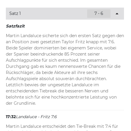
im zweiten Durchgang auf 2:0 davon.
Satz 1
7 - 6
17:36
Landaluce - Fritz 7:6, 1:0
Souveräner Start für Landaluce in den zweiten 
Satzfazit
Durchgang. Der Spanier glänzt in seinem Service-Game 
Martin Landaluce sicherte sich den ersten Satz gegen den 
direkt mit zwei Assen und gewinnt jeden Ballwechsel 
an Position zwei gesetzten Taylor Fritz knapp mit 7:6. 
nach seinem ersten Aufschlag. Damit geht er gegen den 
Beide Spieler dominierten bei eigenem Service, wobei 
an Position zwei gesetzten US-Amerikaner zügig mit 1:0 
der Spanier beeindruckende 85 Prozent seiner 
in Führung.
Aufschlagpunkte für sich entschied. Im gesamten 
Durchgang gab es kaum nennenswerte Chancen für die 
Rückschläger, da beide Akteure all ihre sechs 
Aufschlagspiele absolut souverän durchbrachten. 
Letztlich bewies der ungesetzte Landaluce im 
entscheidenden Tiebreak die besseren Nerven und 
belohnte sich für eine hochkonzentrierte Leistung von 
der Grundlinie.
17:32
Landaluce - Fritz 7:6
Martin Landaluce entscheidet den Tie-Break mit 7:4 für 