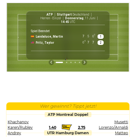
ATP
Stuttgart
Deutschland
Herren - Einzel
Donnerstag
, 11 Juni
14:45
UTC
Spiel Beendet
3
7
5
6
Landaluce, Martin
1
€ 
4
6
7
7
Fritz, Taylor
2
P
Wer gewinnt? Tippt jetzt!
ATP Montreal Doppel
Khachanov
Musetti
Karen/Rublev
1.40
2.75
Lorenzo/Arnaldi
Andrey
UTR Hamburg Damen
Matteo