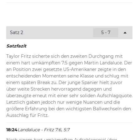
18:32
Landaluce - Fritz 7:6, 5:7, 1:1
Taylor Fritz gleicht im dritten Durchgang zum 1:1 aus. 
Der an Position zwei gesetzte US-Amerikaner sichert sich 
Satz 2
5 - 7
sein Aufschlagspiel und serviert dabei ein Ass zum 
zwischenzeitlichen 30:15. Landaluce kommt beim 30:30 
Satzfazit
zwar kurz heran, kann sich jedoch keine Breakchance 
erarbeiten.
Taylor Fritz sicherte sich den zweiten Durchgang mit 
einem hart umkämpften 7:5 gegen Martin Landaluce. Der 
18:29
Landaluce - Fritz 7:6, 5:7, 1:0
an Position zwei gesetzte US-Amerikaner zeigte in den 
entscheidenden Momenten seine Klasse und schlug mit 
Landaluce startet mit einem schnellen 0:30-Rückstand in 
einem späten Break zu. Der junge Spanier hielt zuvor 
diesen Entscheidungssatz. Der Spanier fängt sich aber 
über weite Strecken hervorragend dagegen und 
rechtzeitig, verbucht vier Punkte in Serie und bringt sein 
überzeugte erneut mit einer sehr soliden Aufschlagquote. 
Service zum 1:0 durch.
Letztlich gaben jedoch nur wenige Nuancen und die 
größere Erfahrung bei den wichtigsten Ballwechseln den 
Ausschlag für Fritz.
18:24
Landaluce - Fritz 7:6, 5:7