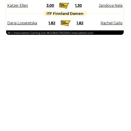
Katzer Ellen
3.00
1.30
Jandova Nela
ITF Finnland Damen
Daria Lopatetska
1.82
1.82
Rachel Gailis
18+ | Interwetten Gaming Ltd. MGA/B2C/110/2004 interwetten.com