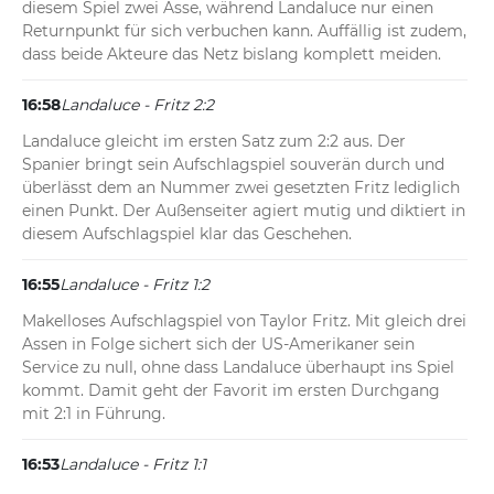
diesem Spiel zwei Asse, während Landaluce nur einen 
Returnpunkt für sich verbuchen kann. Auffällig ist zudem, 
dass beide Akteure das Netz bislang komplett meiden.
16:58
Landaluce - Fritz 2:2
Landaluce gleicht im ersten Satz zum 2:2 aus. Der 
Spanier bringt sein Aufschlagspiel souverän durch und 
überlässt dem an Nummer zwei gesetzten Fritz lediglich 
einen Punkt. Der Außenseiter agiert mutig und diktiert in 
diesem Aufschlagspiel klar das Geschehen.
16:55
Landaluce - Fritz 1:2
Makelloses Aufschlagspiel von Taylor Fritz. Mit gleich drei 
Assen in Folge sichert sich der US-Amerikaner sein 
Service zu null, ohne dass Landaluce überhaupt ins Spiel 
kommt. Damit geht der Favorit im ersten Durchgang 
mit 2:1 in Führung.
16:53
Landaluce - Fritz 1:1