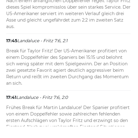
Nach einem anfänglichen Doppelfehler regelt Taylor Fritz 
dieses Spiel kompromisslos über sein starkes Service. Der 
US-Amerikaner serviert im weiteren Verlauf gleich drei 
Asse und gleicht ungefährdet zum 2:2 im zweiten Satz 
aus.
17:45
Landaluce - Fritz 7:6, 2:1
Break für Taylor Fritz! Der US-Amerikaner profitiert von 
einem Doppelfehler des Spaniers bei 15:15 und belohnt 
sich wenig später mit dem Spielgewinn. Der an Position 
zwei gesetzte Favorit agiert deutlich aggressiver beim 
Return und reißt im zweiten Durchgang das Momentum 
an sich.
17:41
Landaluce - Fritz 7:6, 2:0
Frühes Break für Martin Landaluce! Der Spanier profitiert 
von einem Doppelfehler sowie zahlreichen fehlenden 
ersten Aufschlägen von Taylor Fritz und erzwingt so den 
Einstand. Nach zwei umkämpften Einstand-Situationen 
nimmt er dem US-Amerikaner das Service ab und zieht 