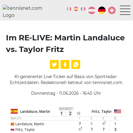
Im RE-LIVE: Martin Landaluce
vs. Taylor Fritz
KI-generierter Live-Ticker auf Basis von Sportradar-
Echtzeitdaten. Redaktionell betreut von tennisnet.com
Donnerstag - 11.06.2026 - 16:45
Uhr
BEENDET
Landaluce, Martin
Fritz, Taylor
1
:
2
Best of 3
1
2
3
G
3
7
5
6
1
Landaluce, Martin
4
6
7
7
2
Fritz, Taylor