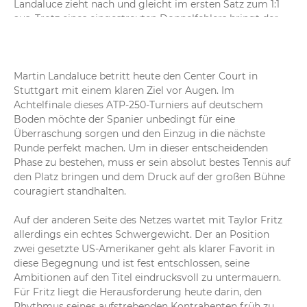
Landaluce zieht nach und gleicht im ersten Satz zum 1:1 
aus. Trotz eines eingestreuten Doppelfehlers bringt der 
Spanier sein Service ungefährdet durch. Die Basis dafür 
ist äußerst solide: Landaluce gewinnt alle drei Punkte, 
wenn sein erster Aufschlag im Feld landet.
Martin Landaluce betritt heute den Center Court in 
Stuttgart mit einem klaren Ziel vor Augen. Im 
16:49
Landaluce - Fritz 0:1
Achtelfinale dieses ATP-250-Turniers auf deutschem 
Traumstart für Taylor Fritz bei eigenem Aufschlag: Der 
Boden möchte der Spanier unbedingt für eine 
US-Amerikaner eröffnet das Match direkt mit drei Assen. 
Überraschung sorgen und den Einzug in die nächste 
Martin Landaluce punktet zwar zweimal nach Fehlern 
Runde perfekt machen. Um in dieser entscheidenden 
beim ersten Service, doch der an Position zwei gesetzte 
Phase zu bestehen, muss er sein absolut bestes Tennis auf 
Fritz sichert sich sein Auftaktspiel zum 1:0.
den Platz bringen und dem Druck auf der großen Bühne 
couragiert standhalten.

Auf der anderen Seite des Netzes wartet mit Taylor Fritz 
allerdings ein echtes Schwergewicht. Der an Position 
zwei gesetzte US-Amerikaner geht als klarer Favorit in 
diese Begegnung und ist fest entschlossen, seine 
Ambitionen auf den Titel eindrucksvoll zu untermauern. 
Für Fritz liegt die Herausforderung heute darin, den 
Rhythmus seines aufstrebenden Kontrahenten früh zu 