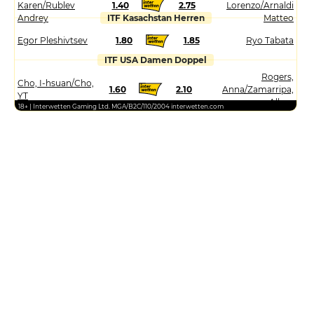
Karen/Rublev
1.40
2.75
Lorenzo/Arnaldi
Andrey
ITF Kasachstan Herren
Matteo
Egor Pleshivtsev
1.80
1.85
Ryo Tabata
ITF USA Damen Doppel
Rogers,
Cho, I-hsuan/Cho,
1.60
2.10
Anna/Zamarripa,
YT
Allura
18+ | Interwetten Gaming Ltd. MGA/B2C/110/2004 interwetten.com