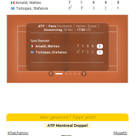
7
5
6
6
3
Arnaldi, Matteo
2
6
7
3
2
1
Tsitsipas, Stefanos
ATP
Paris
Frankreich
Herren - Einzel
ATP
Donnerstag
, 28 Mai
17:50
UTC
Spiel Beendet
7
5
6
6
Arnaldi, Matteo
3
€ 28 9
2
6
7
3
2
Tsitsipas, Stefanos
1
Preis
Wer gewinnt? Tippt jetzt!
ATP Montreal Doppel
Khachanov
Musetti