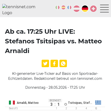
Ab ca. 17:25 Uhr LIVE:
Stefanos Tsitsipas vs. Matteo
Arnaldi
KI-generierter Live-Ticker auf Basis von Sportradar-
Echtzeitdaten. Redaktionell betreut von tennisnet.com
Donnerstag - 28.05.2026 - 17:25
Uhr
BEENDET
Arnaldi, Matteo
Tsitsipas, Stefanos
3
:
1
Best of 5
1
2
3
4
G