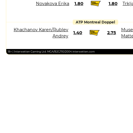
Novakova Erika
1.80
1.80
Trklj
ATP Montreal Doppel
Khachanov Karen/Rublev
Muset
1.40
2.75
Andrey
Matt
18+ | Interwetten Gaming Ltd. MGA/B2C/110/2004 interwetten.com