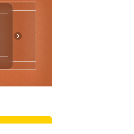
Spiel-Statistik
1
5
Asse
10
4
Doppelfehler
35
43
Punkte Nach 1. Aufschlag
5
7
Gewonnene Breakbälle