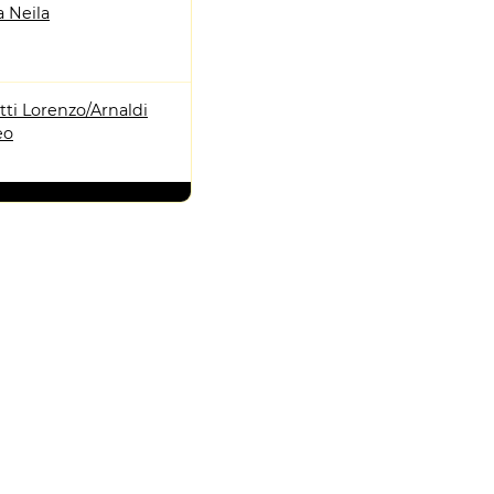
a Neila
ti Lorenzo/Arnaldi
eo