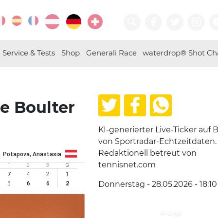
Service & Tests
Shop
Generali Race
waterdrop® Shot Ch
ie Boulter
KI-generierter Live-Ticker auf B
von Sportradar-Echtzeitdaten.
Redaktionell betreut von
Potapova, Anastasia
tennisnet.com
1
2
3
G
7
4
2
1
Donnerstag - 28.05.2026 - 18:10
5
6
6
2